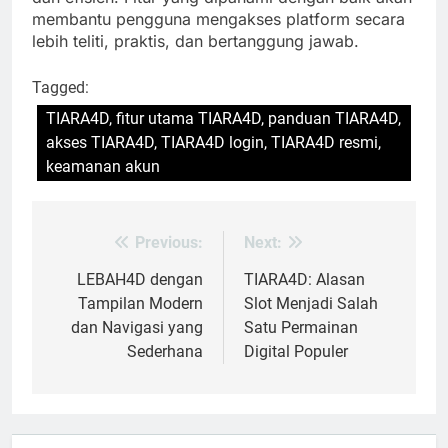
membantu pengguna mengakses platform secara
lebih teliti, praktis, dan bertanggung jawab.
Tagged:
TIARA4D, fitur utama TIARA4D, panduan TIARA4D,
akses TIARA4D, TIARA4D login, TIARA4D resmi,
keamanan akun
Previous:
Next:
Post
navigation
LEBAH4D dengan
TIARA4D: Alasan
Tampilan Modern
Slot Menjadi Salah
dan Navigasi yang
Satu Permainan
Sederhana
Digital Populer