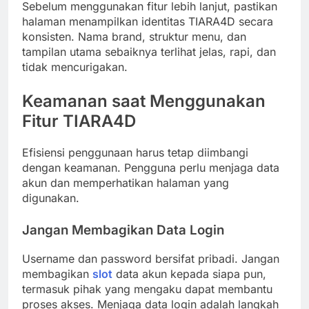
Sebelum menggunakan fitur lebih lanjut, pastikan
halaman menampilkan identitas TIARA4D secara
konsisten. Nama brand, struktur menu, dan
tampilan utama sebaiknya terlihat jelas, rapi, dan
tidak mencurigakan.
Keamanan saat Menggunakan
Fitur TIARA4D
Efisiensi penggunaan harus tetap diimbangi
dengan keamanan. Pengguna perlu menjaga data
akun dan memperhatikan halaman yang
digunakan.
Jangan Membagikan Data Login
Username dan password bersifat pribadi. Jangan
membagikan
slot
data akun kepada siapa pun,
termasuk pihak yang mengaku dapat membantu
proses akses. Menjaga data login adalah langkah