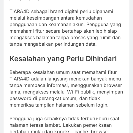
TIARA4D sebagai brand digital perlu dipahami
melalui keseimbangan antara kemudahan
penggunaan dan keamanan akun. Pengguna yang
memahami fitur secara bertahap akan lebih siap
mengakses halaman tanpa proses yang rumit dan
tanpa mengabaikan perlindungan data.
Kesalahan yang Perlu Dihindari
Beberapa kesalahan umum saat memahami fitur
TIARA4D adalah langsung menekan banyak menu
tanpa membaca informasi, menggunakan browser
lama, mengakses melalui Wi-Fi publik, menyimpan
password di perangkat umum, dan tidak
memeriksa tampilan halaman sebelum login.
Pengguna juga sebaiknya tidak terburu-buru saat
halaman terasa lambat. Lakukan pemeriksaan
bertahap mulai dari koneksi, cache, browser,