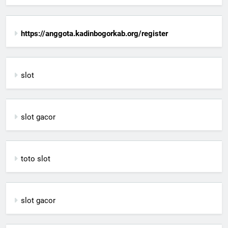
https://anggota.kadinbogorkab.org/register
slot
slot gacor
toto slot
slot gacor