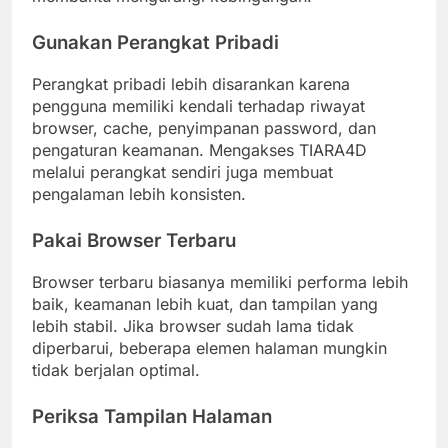
Gunakan Perangkat Pribadi
Perangkat pribadi lebih disarankan karena
pengguna memiliki kendali terhadap riwayat
browser, cache, penyimpanan password, dan
pengaturan keamanan. Mengakses TIARA4D
melalui perangkat sendiri juga membuat
pengalaman lebih konsisten.
Pakai Browser Terbaru
Browser terbaru biasanya memiliki performa lebih
baik, keamanan lebih kuat, dan tampilan yang
lebih stabil. Jika browser sudah lama tidak
diperbarui, beberapa elemen halaman mungkin
tidak berjalan optimal.
Periksa Tampilan Halaman