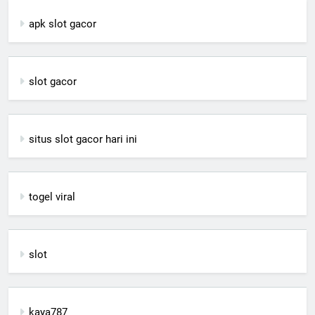
apk slot gacor
slot gacor
situs slot gacor hari ini
togel viral
slot
kaya787