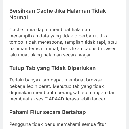
Bersihkan Cache Jika Halaman Tidak
Normal
Cache lama dapat membuat halaman
menampilkan data yang tidak diperbarui. Jika
tombol tidak merespons, tampilan tidak rapi, atau
halaman terasa lambat, bersihkan cache browser
lalu muat ulang halaman secara wajar.
Tutup Tab yang Tidak Diperlukan
Terlalu banyak tab dapat membuat browser
bekerja lebih berat. Menutup tab yang tidak
digunakan membantu perangkat lebih ringan dan
membuat akses TIARA4D terasa lebih lancar.
Pahami Fitur secara Bertahap
Pengguna tidak perlu memahami semua fitur