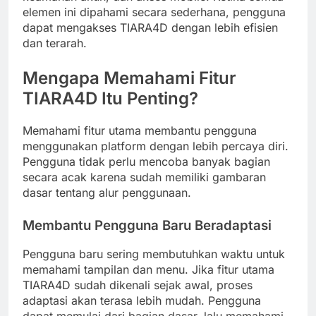
elemen ini dipahami secara sederhana, pengguna
dapat mengakses TIARA4D dengan lebih efisien
dan terarah.
Mengapa Memahami Fitur
TIARA4D Itu Penting?
Memahami fitur utama membantu pengguna
menggunakan platform dengan lebih percaya diri.
Pengguna tidak perlu mencoba banyak bagian
secara acak karena sudah memiliki gambaran
dasar tentang alur penggunaan.
Membantu Pengguna Baru Beradaptasi
Pengguna baru sering membutuhkan waktu untuk
memahami tampilan dan menu. Jika fitur utama
TIARA4D sudah dikenali sejak awal, proses
adaptasi akan terasa lebih mudah. Pengguna