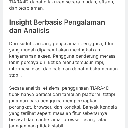
TIARA4D dapat dilakukan secara mudah, efisien,
dan tetap aman.
Insight Berbasis Pengalaman
dan Analisis
Dari sudut pandang pengalaman pengguna, fitur
yang mudah dipahami akan meningkatkan
kenyamanan akses. Pengguna cenderung merasa
lebih percaya diri ketika menu tersusun rapi,
informasi jelas, dan halaman dapat dibuka dengan
stabil.
Secara analitis, efisiensi penggunaan TIARA4D
tidak hanya berasal dari tampilan platform, tetapi
juga dari cara pengguna mempersiapkan
perangkat, browser, dan koneksi. Banyak kendala
yang terlihat seperti masalah fitur sebenarnya
berasal dari cache lama, browser usang, atau
jaringan yang tidak stabil.