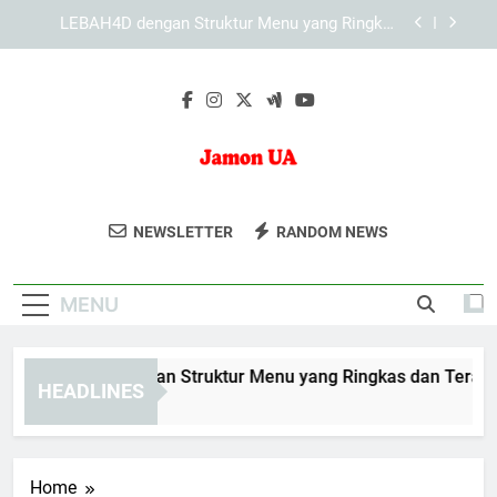
Skip
EDWINSLOT dengan Desain Responsif untuk
to
Berbagai Perangkat
content
LEBAH4D dengan Desain Responsif untuk
Berbagai Perangkat
EDWINSLOT dengan Struktur Menu yang Ringkas
dan Terarah
LEBAH4D dengan Struktur Menu yang Ringkas
dan Terarah
Jamon UA
Nikmati Jamon Iberico Berkualitas Dari
EDWINSLOT dengan Desain Responsif untuk
NEWSLETTER
RANDOM NEWS
Berbagai Perangkat
Jamonua. Produk Khas Spanyol Dengan
LEBAH4D dengan Desain Responsif untuk
Cita Rasa Autentik.
Berbagai Perangkat
MENU
DWINSLOT dengan Struktur Menu yang Ringkas dan Terarah
HEADLINES
Weeks Ago
Home