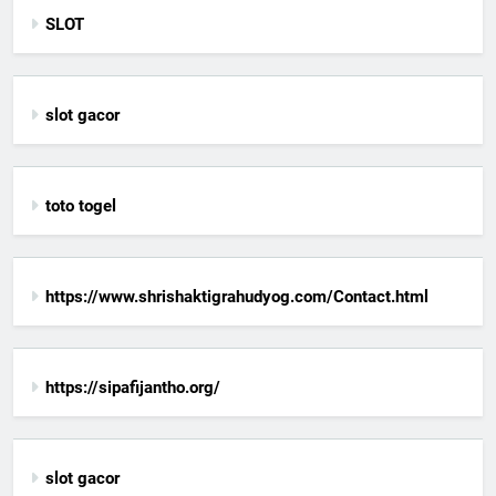
SLOT
slot gacor
toto togel
https://www.shrishaktigrahudyog.com/Contact.html
https://sipafijantho.org/
slot gacor