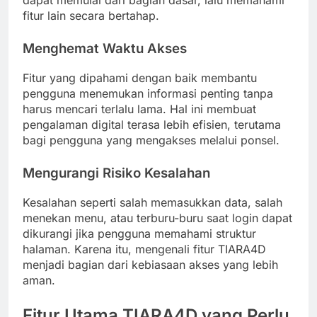
dapat memulai dari bagian dasar, lalu memahami
fitur lain secara bertahap.
Menghemat Waktu Akses
Fitur yang dipahami dengan baik membantu
pengguna menemukan informasi penting tanpa
harus mencari terlalu lama. Hal ini membuat
pengalaman digital terasa lebih efisien, terutama
bagi pengguna yang mengakses melalui ponsel.
Mengurangi Risiko Kesalahan
Kesalahan seperti salah memasukkan data, salah
menekan menu, atau terburu-buru saat login dapat
dikurangi jika pengguna memahami struktur
halaman. Karena itu, mengenali fitur TIARA4D
menjadi bagian dari kebiasaan akses yang lebih
aman.
Fitur Utama TIARA4D yang Perlu