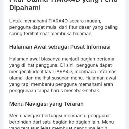
Dipahami
Untuk memahami TIARA4D secara mudah,
pengguna dapat mulai dari fitur dasar yang paling
sering terlihat saat membuka halaman.
Halaman Awal sebagai Pusat Informasi
Halaman awal biasanya menjadi bagian pertama
yang dilihat pengguna. Di sini, pengguna dapat
mengenali identitas TIARA4D, membaca informasi
utama, dan melihat susunan menu. Halaman awal
yang rapi membantu pengguna memahami arah
penggunaan tanpa harus menebak-nebak.
Menu Navigasi yang Terarah
Menu navigasi berfungsi membantu pengguna
berpindah dari satu bagian ke bagian lain. Menu
yang tersusun jelas membuat pengguna lebih