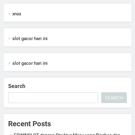
xnxx
slot gacor hari ini
slot gacor hari ini
Search
SEARCH
Recent Posts