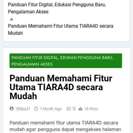
Panduan Fitur Digital, Edukasi Pengguna Baru,
Pengalaman Akses
Panduan Memahami Fitur Utama TIARA4D secara
Mudah
PANDUAN FITUR DIGITAL, EDUKASI PENGGUNA BARU,
PENGALAMAN AKSES
Panduan Memahami Fitur
Utama TIARA4D secara
Mudah
0
3f6ba31
1 Month Ago
15 Mins
Panduan memahami fitur utama TIARA4D secara
mudah agar pengguna dapat mengakses halaman