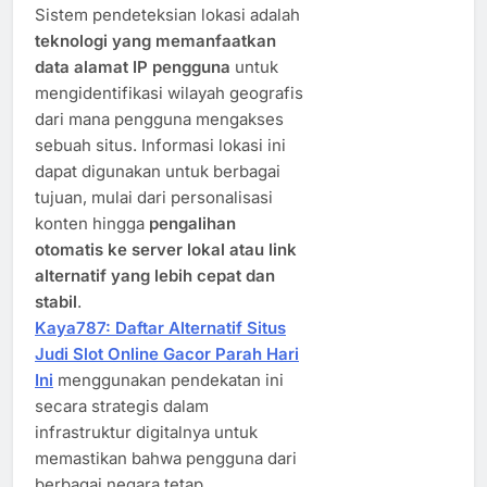
Sistem pendeteksian lokasi adalah
teknologi yang memanfaatkan
data alamat IP pengguna
untuk
mengidentifikasi wilayah geografis
dari mana pengguna mengakses
sebuah situs. Informasi lokasi ini
dapat digunakan untuk berbagai
tujuan, mulai dari personalisasi
konten hingga
pengalihan
otomatis ke server lokal atau link
alternatif yang lebih cepat dan
stabil
.
Kaya787: Daftar Alternatif Situs
Judi Slot Online Gacor Parah Hari
Ini
menggunakan pendekatan ini
secara strategis dalam
infrastruktur digitalnya untuk
memastikan bahwa pengguna dari
berbagai negara tetap