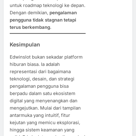
untuk roadmap teknologi ke depan.
Dengan demikian,
pengalaman
pengguna tidak stagnan tetapi
terus berkembang
.
Kesimpulan
Edwinslot bukan sekadar platform
hiburan biasa. Ia adalah
representasi dari bagaimana
teknologi, desain, dan strategi
pengalaman pengguna bisa
berpadu dalam satu ekosistem
digital yang menyenangkan dan
mengejutkan. Mulai dari tampilan
antarmuka yang intuitif, fitur
kejutan yang memicu eksplorasi,
hingga sistem keamanan yang