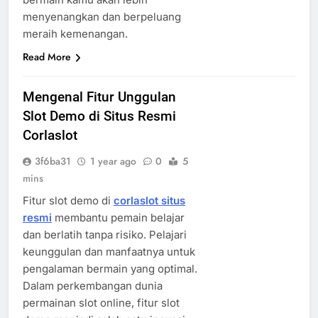
menyenangkan dan berpeluang
meraih kemenangan.
Read More
Mengenal Fitur Unggulan
Slot Demo di Situs Resmi
Corlaslot
3f6ba31
1 year ago
0
5
mins
Fitur slot demo di
corlaslot situs
resmi
membantu pemain belajar
dan berlatih tanpa risiko. Pelajari
keunggulan dan manfaatnya untuk
pengalaman bermain yang optimal.
Dalam perkembangan dunia
permainan slot online, fitur slot