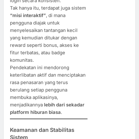
login secara konsisten.
Tak hanya itu, terdapat juga sistem
“misi interaktif”
, di mana
pengguna diajak untuk
menyelesaikan tantangan kecil
yang kemudian ditukar dengan
reward seperti bonus, akses ke
fitur terbatas, atau badge
komunitas.
Pendekatan ini mendorong
keterlibatan aktif dan menciptakan
rasa penasaran yang terus
berulang setiap pengguna
membuka aplikasinya,
menjadikannya
lebih dari sekadar
platform hiburan biasa
.
Keamanan dan Stabilitas
Sistem