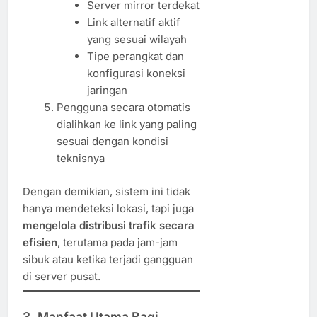
Server mirror terdekat
Link alternatif aktif
yang sesuai wilayah
Tipe perangkat dan
konfigurasi koneksi
jaringan
Pengguna secara otomatis
dialihkan ke link yang paling
sesuai dengan kondisi
teknisnya
Dengan demikian, sistem ini tidak
hanya mendeteksi lokasi, tapi juga
mengelola distribusi trafik secara
efisien
, terutama pada jam-jam
sibuk atau ketika terjadi gangguan
di server pusat.
3. Manfaat Utama Bagi