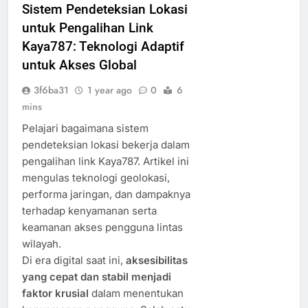
Sistem Pendeteksian Lokasi
untuk Pengalihan Link
Kaya787: Teknologi Adaptif
untuk Akses Global
3f6ba31
1 year ago
0
6
mins
Pelajari bagaimana sistem
pendeteksian lokasi bekerja dalam
pengalihan link Kaya787. Artikel ini
mengulas teknologi geolokasi,
performa jaringan, dan dampaknya
terhadap kenyamanan serta
keamanan akses pengguna lintas
wilayah.
Di era digital saat ini,
aksesibilitas
yang cepat dan stabil menjadi
faktor krusial
dalam menentukan