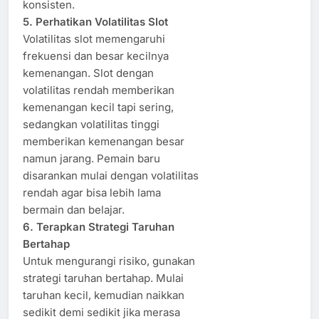
konsisten.
5. Perhatikan Volatilitas Slot
Volatilitas slot memengaruhi
frekuensi dan besar kecilnya
kemenangan. Slot dengan
volatilitas rendah memberikan
kemenangan kecil tapi sering,
sedangkan volatilitas tinggi
memberikan kemenangan besar
namun jarang. Pemain baru
disarankan mulai dengan volatilitas
rendah agar bisa lebih lama
bermain dan belajar.
6. Terapkan Strategi Taruhan
Bertahap
Untuk mengurangi risiko, gunakan
strategi taruhan bertahap. Mulai
taruhan kecil, kemudian naikkan
sedikit demi sedikit jika merasa