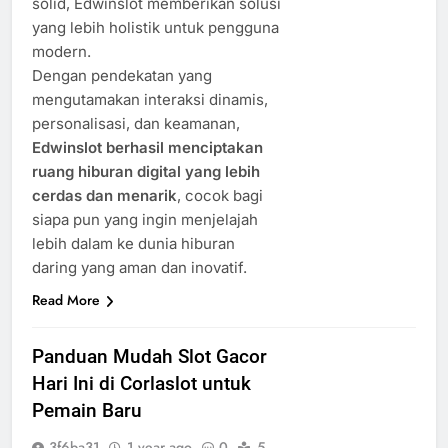
solid, Edwinslot memberikan solusi
yang lebih holistik untuk pengguna
modern.
Dengan pendekatan yang
mengutamakan interaksi dinamis,
personalisasi, dan keamanan,
Edwinslot berhasil menciptakan
ruang hiburan digital yang lebih
cerdas dan menarik
, cocok bagi
siapa pun yang ingin menjelajah
lebih dalam ke dunia hiburan
daring yang aman dan inovatif.
Read More
Panduan Mudah Slot Gacor
Hari Ini di Corlaslot untuk
Pemain Baru
3f6ba31
1 year ago
0
5