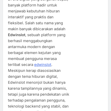
banyak platform hadir untuk
menjawab kebutuhan hiburan
interaktif yang praktis dan
fleksibel. Salah satu nama yang
makin banyak dibicarakan adalah
Edwinslot
, sebuah platform yang
berhasil menggabungkan
antarmuka modern dengan
berbagai elemen kejutan yang
membuat pengguna merasa
terlibat secara
edwinslot
.
Meskipun kerap diasosiasikan
dengan tema hiburan digital,
Edwinslot menonjol bukan hanya
karena tampilannya yang dinamis,
tetapi juga karena pendekatan unik
terhadap pengalaman pengguna,
teknologi backend yang stabil, dan