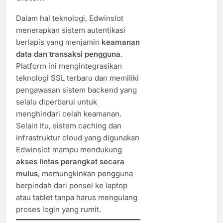
Dalam hal teknologi, Edwinslot
menerapkan sistem autentikasi
berlapis yang menjamin
keamanan
data dan transaksi pengguna
.
Platform ini mengintegrasikan
teknologi SSL terbaru dan memiliki
pengawasan sistem backend yang
selalu diperbarui untuk
menghindari celah keamanan.
Selain itu, sistem caching dan
infrastruktur cloud yang digunakan
Edwinslot mampu mendukung
akses lintas perangkat secara
mulus
, memungkinkan pengguna
berpindah dari ponsel ke laptop
atau tablet tanpa harus mengulang
proses login yang rumit.