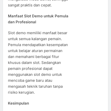
sangat praktis dan cepat.
Manfaat Slot Demo untuk Pemula
dan Profesional
Slot demo memiliki manfaat besar
untuk semua kalangan pemain.
Pemula mendapatkan kesempatan
untuk belajar aturan permainan
dan memahami berbagai fitur
khusus dalam slot. Sedangkan
pemain profesional dapat
menggunakan slot demo untuk
mencoba game baru atau
mengasah teknik taruhan tanpa
risiko kerugian.
Kesimpulan