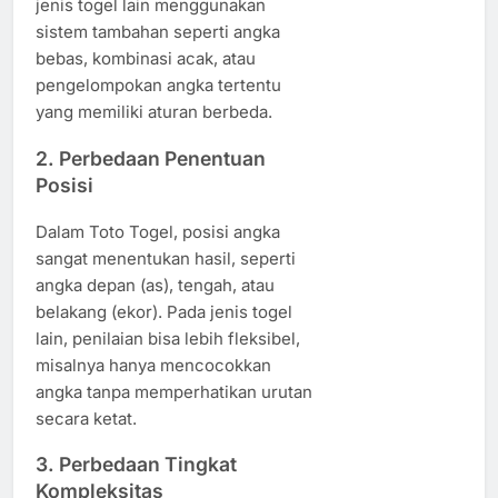
jenis togel lain menggunakan
sistem tambahan seperti angka
bebas, kombinasi acak, atau
pengelompokan angka tertentu
yang memiliki aturan berbeda.
2. Perbedaan Penentuan
Posisi
Dalam Toto Togel, posisi angka
sangat menentukan hasil, seperti
angka depan (as), tengah, atau
belakang (ekor). Pada jenis togel
lain, penilaian bisa lebih fleksibel,
misalnya hanya mencocokkan
angka tanpa memperhatikan urutan
secara ketat.
3. Perbedaan Tingkat
Kompleksitas