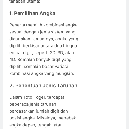
tahapan utama:
1. Pemilihan Angka
Peserta memilih kombinasi angka
sesuai dengan jenis sistem yang
digunakan. Umumnya, angka yang
dipilih berkisar antara dua hingga
empat digit, seperti 2D, 3D, atau
4D. Semakin banyak digit yang
dipilih, semakin besar variasi
kombinasi angka yang mungkin.
2. Penentuan Jenis Taruhan
Dalam Toto Togel, terdapat
beberapa jenis taruhan
berdasarkan jumlah digit dan
posisi angka. Misalnya, menebak
angka depan, tengah, atau