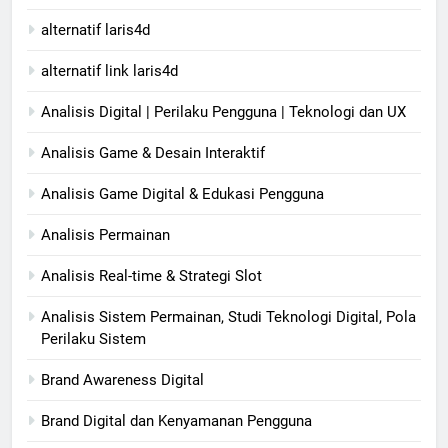
alternatif laris4d
alternatif link laris4d
Analisis Digital | Perilaku Pengguna | Teknologi dan UX
Analisis Game & Desain Interaktif
Analisis Game Digital & Edukasi Pengguna
Analisis Permainan
Analisis Real-time & Strategi Slot
Analisis Sistem Permainan, Studi Teknologi Digital, Pola
Perilaku Sistem
Brand Awareness Digital
Brand Digital dan Kenyamanan Pengguna