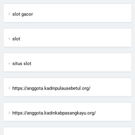
slot gacor
slot
situs slot
https://anggota.kadinpulausebetul.org/
https://anggota.kadinkabpasangkayu.org/