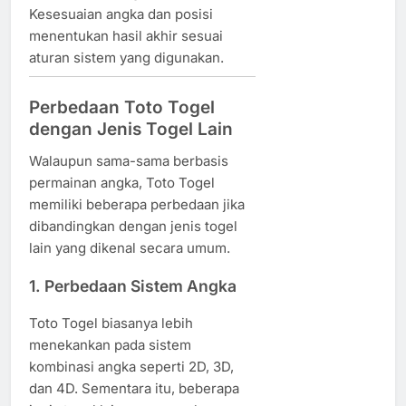
Kesesuaian angka dan posisi
menentukan hasil akhir sesuai
aturan sistem yang digunakan.
Perbedaan Toto Togel
dengan Jenis Togel Lain
Walaupun sama-sama berbasis
permainan angka, Toto Togel
memiliki beberapa perbedaan jika
dibandingkan dengan jenis togel
lain yang dikenal secara umum.
1. Perbedaan Sistem Angka
Toto Togel biasanya lebih
menekankan pada sistem
kombinasi angka seperti 2D, 3D,
dan 4D. Sementara itu, beberapa