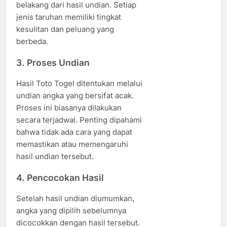
belakang dari hasil undian. Setiap
jenis taruhan memiliki tingkat
kesulitan dan peluang yang
berbeda.
3. Proses Undian
Hasil Toto Togel ditentukan melalui
undian angka yang bersifat acak.
Proses ini biasanya dilakukan
secara terjadwal. Penting dipahami
bahwa tidak ada cara yang dapat
memastikan atau memengaruhi
hasil undian tersebut.
4. Pencocokan Hasil
Setelah hasil undian diumumkan,
angka yang dipilih sebelumnya
dicocokkan dengan hasil tersebut.