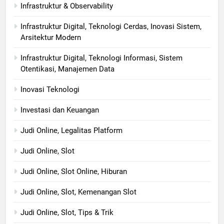
Infrastruktur & Observability
Infrastruktur Digital, Teknologi Cerdas, Inovasi Sistem,
Arsitektur Modern
Infrastruktur Digital, Teknologi Informasi, Sistem
Otentikasi, Manajemen Data
Inovasi Teknologi
Investasi dan Keuangan
Judi Online, Legalitas Platform
Judi Online, Slot
Judi Online, Slot Online, Hiburan
Judi Online, Slot, Kemenangan Slot
Judi Online, Slot, Tips & Trik