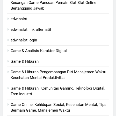
Keuangan Game Panduan Pemain Slot Slot Online
Bertanggung Jawab
edwinslot
edwinslot link alternatif
edwinslot login
Game & Analisis Karakter Digital
Game & Hiburan
Game & Hiburan Pengembangan Diri Manajemen Waktu
Kesehatan Mental Produktivitas
Game & Hiburan, Komunitas Gaming, Teknologi Digital,
Tren Industri
Game Online, Kehidupan Sosial, Kesehatan Mental, Tips
Bermain Game, Manajemen Waktu