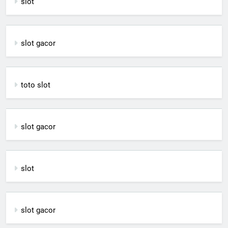
slot
slot gacor
toto slot
slot gacor
slot
slot gacor