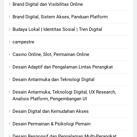
Brand Digital dan Visibilitas Online
Brand Digital, Sistem Akses, Panduan Platform
Budaya Lokal | Identitas Sosial | Tren Digital
campestre
Casino Online, Slot, Permainan Online
Desain Adaptif dan Pengalaman Lintas Perangkat
Desain Antarmuka dan Teknologi Digital
Desain Antarmuka, Teknologi Digital, UX Research,
Analisis Platform, Pengembangan UI
Desain Digital dan Kemudahan Akses
Desain Permainan & Psikologi Pemain
Desain Responsif dan Pengalaman Multi-Perangkat