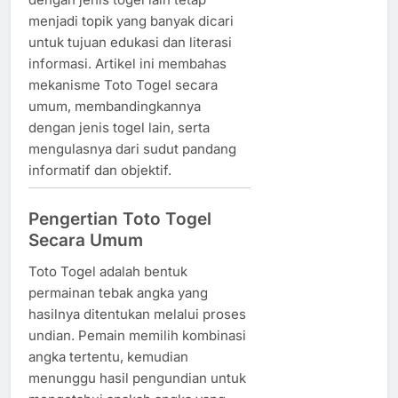
menjadi topik yang banyak dicari
untuk tujuan edukasi dan literasi
informasi. Artikel ini membahas
mekanisme Toto Togel secara
umum, membandingkannya
dengan jenis togel lain, serta
mengulasnya dari sudut pandang
informatif dan objektif.
Pengertian Toto Togel
Secara Umum
Toto Togel adalah bentuk
permainan tebak angka yang
hasilnya ditentukan melalui proses
undian. Pemain memilih kombinasi
angka tertentu, kemudian
menunggu hasil pengundian untuk