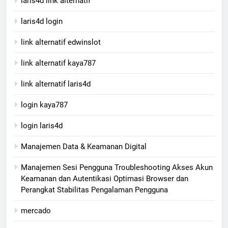
laris4d link alternatif
laris4d login
link alternatif edwinslot
link alternatif kaya787
link alternatif laris4d
login kaya787
login laris4d
Manajemen Data & Keamanan Digital
Manajemen Sesi Pengguna Troubleshooting Akses Akun
Keamanan dan Autentikasi Optimasi Browser dan
Perangkat Stabilitas Pengalaman Pengguna
mercado