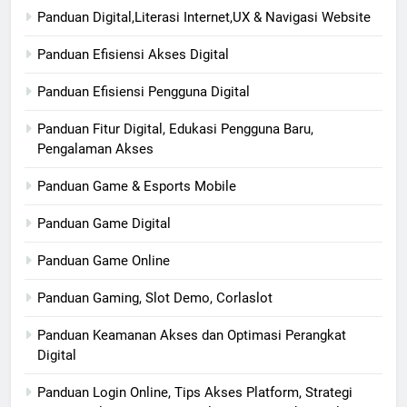
Panduan Digital,Literasi Internet,UX & Navigasi Website
Panduan Efisiensi Akses Digital
Panduan Efisiensi Pengguna Digital
Panduan Fitur Digital, Edukasi Pengguna Baru,
Pengalaman Akses
Panduan Game & Esports Mobile
Panduan Game Digital
Panduan Game Online
Panduan Gaming, Slot Demo, Corlaslot
Panduan Keamanan Akses dan Optimasi Perangkat
Digital
Panduan Login Online, Tips Akses Platform, Strategi