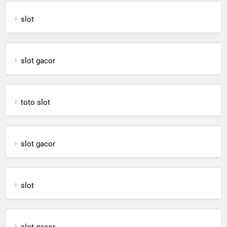
slot
slot gacor
toto slot
slot gacor
slot
slot gacor