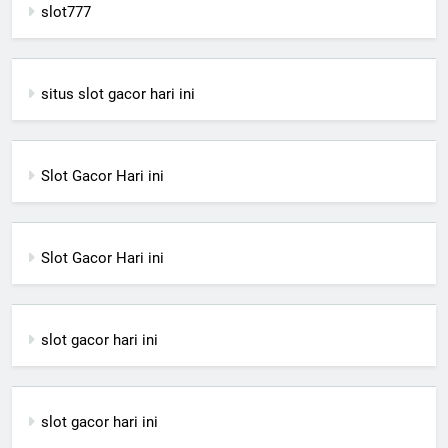
slot777
situs slot gacor hari ini
Slot Gacor Hari ini
Slot Gacor Hari ini
slot gacor hari ini
slot gacor hari ini