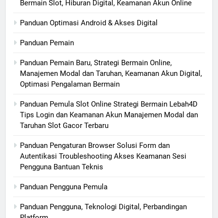
Bermain Slot, Hiburan Digital, Keamanan Akun Online
Panduan Optimasi Android & Akses Digital
Panduan Pemain
Panduan Pemain Baru, Strategi Bermain Online,
Manajemen Modal dan Taruhan, Keamanan Akun Digital,
Optimasi Pengalaman Bermain
Panduan Pemula Slot Online Strategi Bermain Lebah4D
Tips Login dan Keamanan Akun Manajemen Modal dan
Taruhan Slot Gacor Terbaru
Panduan Pengaturan Browser Solusi Form dan
Autentikasi Troubleshooting Akses Keamanan Sesi
Pengguna Bantuan Teknis
Panduan Pengguna Pemula
Panduan Pengguna, Teknologi Digital, Perbandingan
Platform