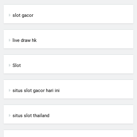
slot gacor
live draw hk
Slot
situs slot gacor hari ini
situs slot thailand