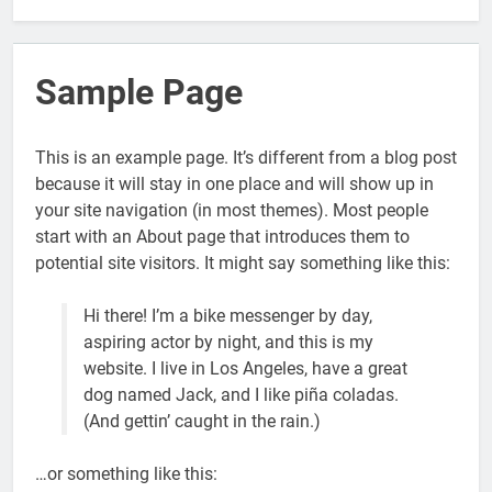
Sample Page
This is an example page. It’s different from a blog post
because it will stay in one place and will show up in
your site navigation (in most themes). Most people
start with an About page that introduces them to
potential site visitors. It might say something like this:
Hi there! I’m a bike messenger by day,
aspiring actor by night, and this is my
website. I live in Los Angeles, have a great
dog named Jack, and I like piña coladas.
(And gettin’ caught in the rain.)
…or something like this: