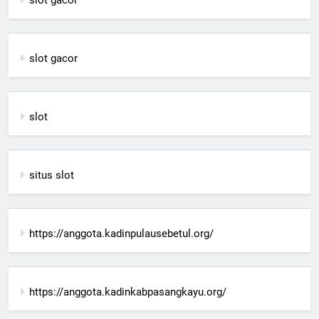
slot gacor
slot
situs slot
https://anggota.kadinpulausebetul.org/
https://anggota.kadinkabpasangkayu.org/