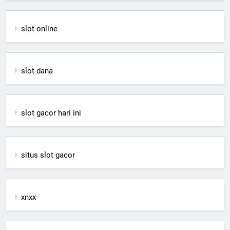
slot online
slot dana
slot gacor hari ini
situs slot gacor
xnxx