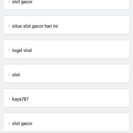
slot gacor
situs slot gacor hari ini
togel viral
slot
kaya787
slot gacor