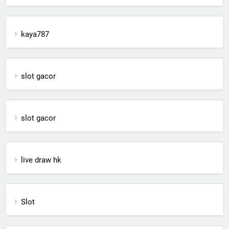
kaya787
slot gacor
slot gacor
live draw hk
Slot