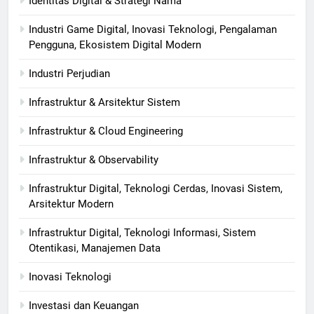
Identitas Digital & Strategi Nama
Industri Game Digital, Inovasi Teknologi, Pengalaman
Pengguna, Ekosistem Digital Modern
Industri Perjudian
Infrastruktur & Arsitektur Sistem
Infrastruktur & Cloud Engineering
Infrastruktur & Observability
Infrastruktur Digital, Teknologi Cerdas, Inovasi Sistem,
Arsitektur Modern
Infrastruktur Digital, Teknologi Informasi, Sistem
Otentikasi, Manajemen Data
Inovasi Teknologi
Investasi dan Keuangan