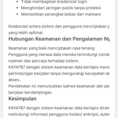
Tidak membagikan kredensial login
Menghindari jaringan publik tanpa proteksi
Memastikan perangkat bebas dari malware
Kolaborasi antara sistem dan pengguna menciptakan perl
yang lebih optimal.
Hubungan Keamanan dan Pengalaman Nya
Keamanan yang baik menciptakan rasa tenang.
Pengguna yang merasa data mereka terlindungi cenderung
nyaman dan percaya terhadap sistem.
KAYA787 dengan sistem keamanan data berlapis memasti
perlindungan berjalan tanpa mengurangi kecepatan dan sta
akses.
Pendekatan ini menunjukkan bahwa keamanan dan perfor
berjalan berdampingan.
Kesimpulan
KAYA787 dengan sistem keamanan data berlapis dirancang
melindungi informasi pengguna melalui enkripsi, autentika