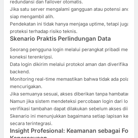
redundansi dan failover otomatis.
Jika satu server mengalami gangguan atau potensi ancama
siap mengambil alih.
Pendekatan ini tidak hanya menjaga uptime, tetapi juga m
proteksi terhadap risiko teknis.
Skenario Praktis Perlindungan Data
Seorang pengguna login melalui perangkat pribadi mengg
koneksi terenkripsi.
Data login dikirim melalui protokol aman dan diverifikasi o
backend.
Monitoring real-time memastikan bahwa tidak ada pola akti
mencurigakan.
Jika semuanya sesuai, akses diberikan tanpa hambatan.
Namun jika sistem mendeteksi percobaan login dari lokasi t
verifikasi tambahan dapat dilakukan sebelum akses diizink
Skenario ini menunjukkan bagaimana setiap lapisan keama
secara terintegrasi.
Insight Profesional: Keamanan sebagai Fonda