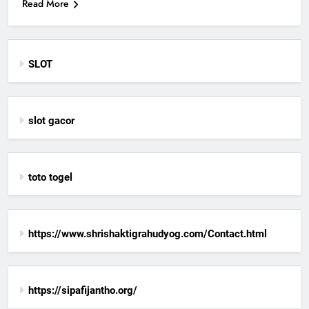
Read More
SLOT
slot gacor
toto togel
https://www.shrishaktigrahudyog.com/Contact.html
https://sipafijantho.org/