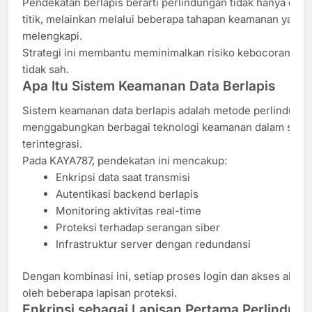
Pendekatan berlapis berarti perlindungan tidak hanya dilak
titik, melainkan melalui beberapa tahapan keamanan yang s
melengkapi.
Strategi ini membantu meminimalkan risiko kebocoran dat
tidak sah.
Apa Itu Sistem Keamanan Data Berlapis
Sistem keamanan data berlapis adalah metode perlindung
menggabungkan berbagai teknologi keamanan dalam satu
terintegrasi.
Pada KAYA787, pendekatan ini mencakup:
Enkripsi data saat transmisi
Autentikasi backend berlapis
Monitoring aktivitas real-time
Proteksi terhadap serangan siber
Infrastruktur server dengan redundansi
Dengan kombinasi ini, setiap proses login dan akses akun 
oleh beberapa lapisan proteksi.
Enkripsi sebagai Lapisan Pertama Perlindun