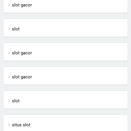
slot gacor
slot
slot gacor
slot gacor
slot
situs slot