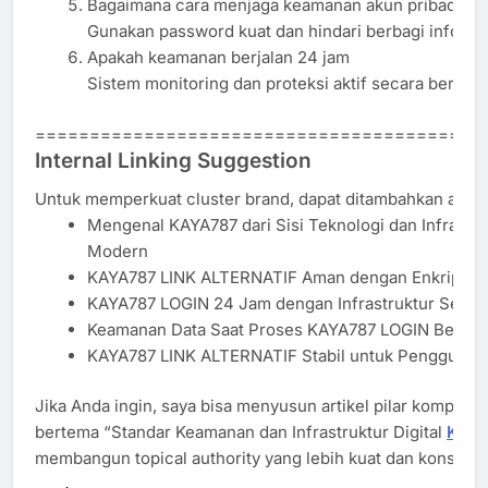
Bagaimana cara menjaga keamanan akun pribadi
Gunakan password kuat dan hindari berbagi informas
Apakah keamanan berjalan 24 jam
Sistem monitoring dan proteksi aktif secara berkela
=========================================
Internal Linking Suggestion
Untuk memperkuat cluster brand, dapat ditambahkan artikel
Mengenal KAYA787 dari Sisi Teknologi dan Infrastru
Modern
KAYA787 LINK ALTERNATIF Aman dengan Enkripsi B
KAYA787 LOGIN 24 Jam dengan Infrastruktur Serve
Keamanan Data Saat Proses KAYA787 LOGIN Berlan
KAYA787 LINK ALTERNATIF Stabil untuk Pengguna A
Jika Anda ingin, saya bisa menyusun artikel pilar kompreh
bertema “Standar Keamanan dan Infrastruktur Digital
KAY
membangun topical authority yang lebih kuat dan konsiste