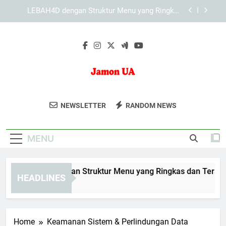
Skip
EDWINSLOT dengan Desain Responsif untuk
to
Berbagai Perangkat
content
LEBAH4D dengan Desain Responsif untuk
Berbagai Perangkat
EDWINSLOT dengan Struktur Menu yang Ringkas
dan Terarah
LEBAH4D dengan Struktur Menu yang Ringkas
dan Terarah
Jamon UA
Nikmati Jamon Iberico Berkualitas Dari
EDWINSLOT dengan Desain Responsif untuk
NEWSLETTER
RANDOM NEWS
Berbagai Perangkat
Jamonua. Produk Khas Spanyol Dengan
LEBAH4D dengan Desain Responsif untuk
Cita Rasa Autentik.
Berbagai Perangkat
MENU
DWINSLOT dengan Struktur Menu yang Ringkas dan Terarah
HEADLINES
Weeks Ago
Home
Keamanan Sistem & Perlindungan Data