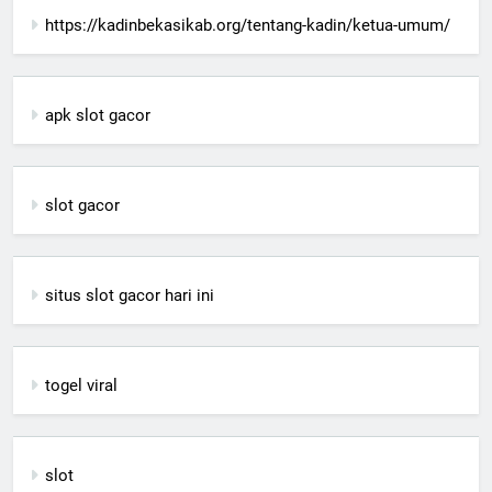
https://kadinbekasikab.org/tentang-kadin/ketua-umum/
apk slot gacor
slot gacor
situs slot gacor hari ini
togel viral
slot