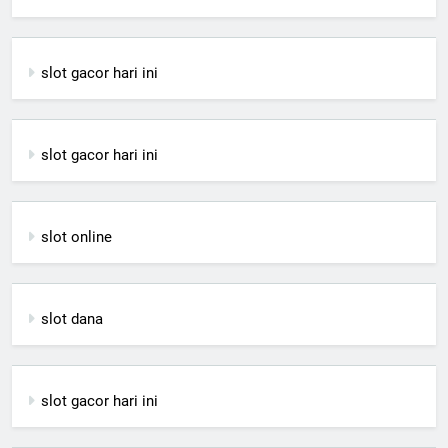
slot gacor hari ini
slot gacor hari ini
slot online
slot dana
slot gacor hari ini