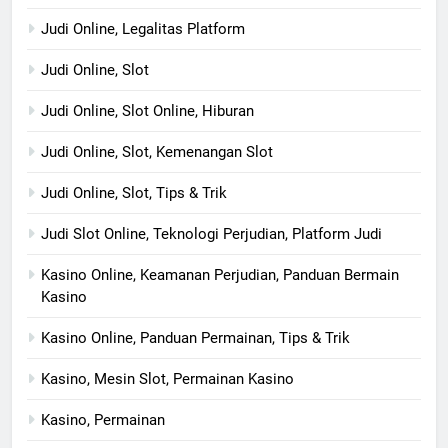
Judi Online, Legalitas Platform
Judi Online, Slot
Judi Online, Slot Online, Hiburan
Judi Online, Slot, Kemenangan Slot
Judi Online, Slot, Tips & Trik
Judi Slot Online, Teknologi Perjudian, Platform Judi
Kasino Online, Keamanan Perjudian, Panduan Bermain
Kasino
Kasino Online, Panduan Permainan, Tips & Trik
Kasino, Mesin Slot, Permainan Kasino
Kasino, Permainan