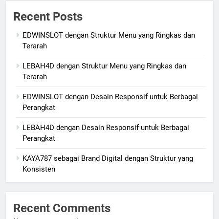
Recent Posts
EDWINSLOT dengan Struktur Menu yang Ringkas dan
Terarah
LEBAH4D dengan Struktur Menu yang Ringkas dan
Terarah
EDWINSLOT dengan Desain Responsif untuk Berbagai
Perangkat
LEBAH4D dengan Desain Responsif untuk Berbagai
Perangkat
KAYA787 sebagai Brand Digital dengan Struktur yang
Konsisten
Recent Comments