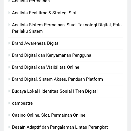
Analisis Permainan
Analisis Real-time & Strategi Slot
Analisis Sistem Permainan, Studi Teknologi Digital, Pola
Perilaku Sistem
Brand Awareness Digital
Brand Digital dan Kenyamanan Pengguna
Brand Digital dan Visibilitas Online
Brand Digital, Sistem Akses, Panduan Platform
Budaya Lokal | Identitas Sosial | Tren Digital
campestre
Casino Online, Slot, Permainan Online
Desain Adaptif dan Pengalaman Lintas Perangkat