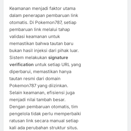
Keamanan menjadi faktor utama
dalam penerapan pembaruan link
otomatis. Di Pokemon787, setiap
pembaruan link melalui tahap
validasi keamanan untuk
memastikan bahwa tautan baru
bukan hasil injeksi dari pihak luar.
Sistem melakukan
signature
verification
untuk setiap URL yang
diperbarui, memastikan hanya
tautan resmi dari domain
Pokemon787 yang diizinkan.
Selain keamanan, efisiensi juga
menjadi nilai tambah besar.
Dengan pembaruan otomatis, tim
pengelola tidak perlu memperbaiki
ratusan link secara manual setiap
kali ada perubahan struktur situs.