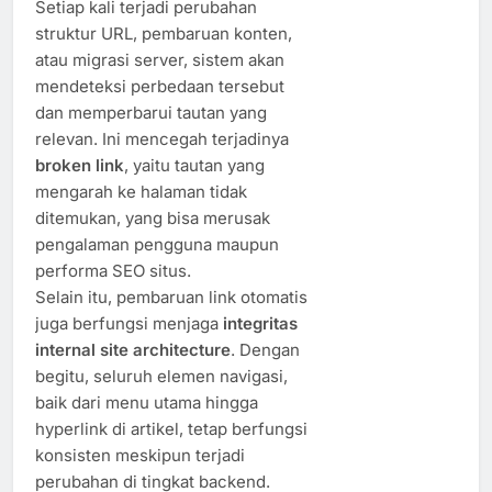
Setiap kali terjadi perubahan
struktur URL, pembaruan konten,
atau migrasi server, sistem akan
mendeteksi perbedaan tersebut
dan memperbarui tautan yang
relevan. Ini mencegah terjadinya
broken link
, yaitu tautan yang
mengarah ke halaman tidak
ditemukan, yang bisa merusak
pengalaman pengguna maupun
performa SEO situs.
Selain itu, pembaruan link otomatis
juga berfungsi menjaga
integritas
internal site architecture
. Dengan
begitu, seluruh elemen navigasi,
baik dari menu utama hingga
hyperlink di artikel, tetap berfungsi
konsisten meskipun terjadi
perubahan di tingkat backend.