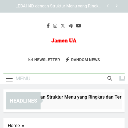
Skip
EDWINSLOT dengan Desain Responsif untuk
to
Berbagai Perangkat
content
LEBAH4D dengan Desain Responsif untuk
Berbagai Perangkat
EDWINSLOT dengan Struktur Menu yang Ringkas
dan Terarah
LEBAH4D dengan Struktur Menu yang Ringkas
dan Terarah
Jamon UA
Nikmati Jamon Iberico Berkualitas Dari
EDWINSLOT dengan Desain Responsif untuk
NEWSLETTER
RANDOM NEWS
Berbagai Perangkat
Jamonua. Produk Khas Spanyol Dengan
LEBAH4D dengan Desain Responsif untuk
Cita Rasa Autentik.
Berbagai Perangkat
MENU
DWINSLOT dengan Struktur Menu yang Ringkas dan Terarah
HEADLINES
Weeks Ago
Home