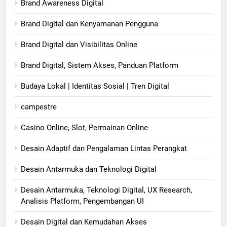
Brand Awareness Digital
Brand Digital dan Kenyamanan Pengguna
Brand Digital dan Visibilitas Online
Brand Digital, Sistem Akses, Panduan Platform
Budaya Lokal | Identitas Sosial | Tren Digital
campestre
Casino Online, Slot, Permainan Online
Desain Adaptif dan Pengalaman Lintas Perangkat
Desain Antarmuka dan Teknologi Digital
Desain Antarmuka, Teknologi Digital, UX Research,
Analisis Platform, Pengembangan UI
Desain Digital dan Kemudahan Akses