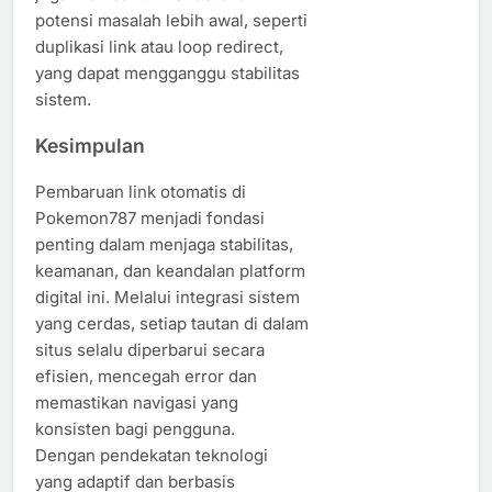
potensi masalah lebih awal, seperti
duplikasi link atau loop redirect,
yang dapat mengganggu stabilitas
sistem.
Kesimpulan
Pembaruan link otomatis di
Pokemon787 menjadi fondasi
penting dalam menjaga stabilitas,
keamanan, dan keandalan platform
digital ini. Melalui integrasi sistem
yang cerdas, setiap tautan di dalam
situs selalu diperbarui secara
efisien, mencegah error dan
memastikan navigasi yang
konsisten bagi pengguna.
Dengan pendekatan teknologi
yang adaptif dan berbasis