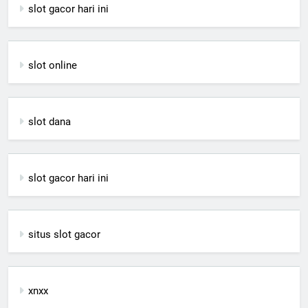
slot gacor hari ini
slot online
slot dana
slot gacor hari ini
situs slot gacor
xnxx