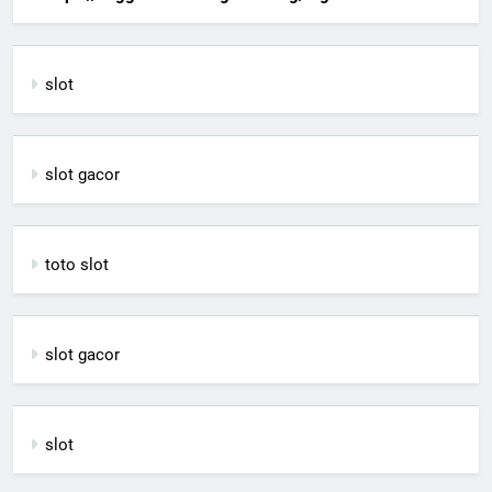
slot
slot gacor
toto slot
slot gacor
slot