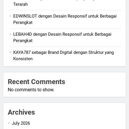
Terarah
EDWINSLOT dengan Desain Responsif untuk Berbagai
Perangkat
LEBAH4D dengan Desain Responsif untuk Berbagai
Perangkat
KAYA787 sebagai Brand Digital dengan Struktur yang
Konsisten
Recent Comments
No comments to show.
Archives
July 2026