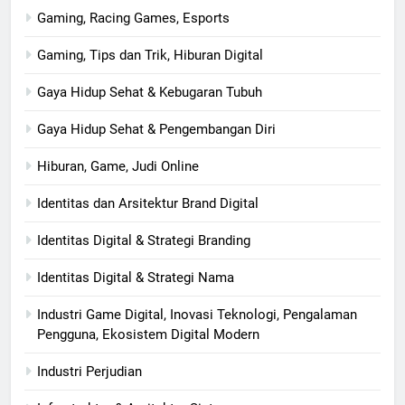
Gaming, Racing Games, Esports
Gaming, Tips dan Trik, Hiburan Digital
Gaya Hidup Sehat & Kebugaran Tubuh
Gaya Hidup Sehat & Pengembangan Diri
Hiburan, Game, Judi Online
Identitas dan Arsitektur Brand Digital
Identitas Digital & Strategi Branding
Identitas Digital & Strategi Nama
Industri Game Digital, Inovasi Teknologi, Pengalaman
Pengguna, Ekosistem Digital Modern
Industri Perjudian