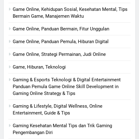
Game Online, Kehidupan Sosial, Kesehatan Mental, Tips
Bermain Game, Manajemen Waktu
Game Online, Panduan Bermain, Fitur Unggulan
Game Online, Panduan Pemula, Hiburan Digital
Game Online, Strategi Permainan, Judi Online
Game, Hiburan, Teknologi
Gaming & Esports Teknologi & Digital Entertainment
Panduan Pemula Game Online Skill Development in
Gaming Online Strategy & Tips
Gaming & Lifestyle, Digital Wellness, Online
Entertainment, Guide & Tips
Gaming Kesehatan Mental Tips dan Trik Gaming
Pengembangan Diri