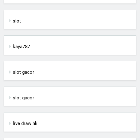
slot
kaya787
slot gacor
slot gacor
live draw hk