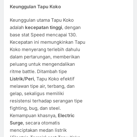
Keunggulan Tapu Koko
Keunggulan utama Tapu Koko
adalah
kecepatan tinggi
, dengan
base stat Speed mencapai 130.
Kecepatan ini memungkinkan Tapu
Koko menyerang terlebih dahulu
dalam pertarungan, memberikan
peluang untuk mengendalikan
ritme battle. Ditambah tipe
Listrik/Peri
, Tapu Koko efektif
melawan tipe air, terbang, dan
gelap, sekaligus memiliki
resistensi terhadap serangan tipe
fighting, bug, dan steel.
Kemampuan khasnya,
Electric
Surge
, secara otomatis
menciptakan medan listrik