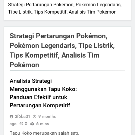
Strategi Pertarungan Pokémon, Pokémon Legendaris,
Tipe Listrik, Tips Kompetitif, Analisis Tim Pokémon
Strategi Pertarungan Pokémon,
Pokémon Legendaris, Tipe Listrik,
Tips Kompetitif, Analisis Tim
Pokémon
Analisis Strategi
Menggunakan Tapu Koko:
Panduan Efektif untuk
Pertarungan Kompetitif
3f6ba31
9 months
ago
0
6 mins
Tapu Koko merupakan salah satu