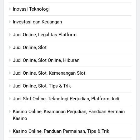
Inovasi Teknologi
Investasi dan Keuangan
Judi Online, Legalitas Platform
Judi Online, Slot
Judi Online, Slot Online, Hiburan
Judi Online, Slot, Kemenangan Slot
Judi Online, Slot, Tips & Trik
Judi Slot Online, Teknologi Perjudian, Platform Judi
Kasino Online, Keamanan Perjudian, Panduan Bermain
Kasino
Kasino Online, Panduan Permainan, Tips & Trik