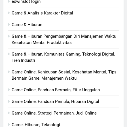
edwinslot login
Game & Analisis Karakter Digital
Game & Hiburan
Game & Hiburan Pengembangan Diri Manajemen Waktu
Kesehatan Mental Produktivitas
Game & Hiburan, Komunitas Gaming, Teknologi Digital,
Tren Industri
Game Online, Kehidupan Sosial, Kesehatan Mental, Tips
Bermain Game, Manajemen Waktu
Game Online, Panduan Bermain, Fitur Unggulan
Game Online, Panduan Pemula, Hiburan Digital
Game Online, Strategi Permainan, Judi Online
Game, Hiburan, Teknologi