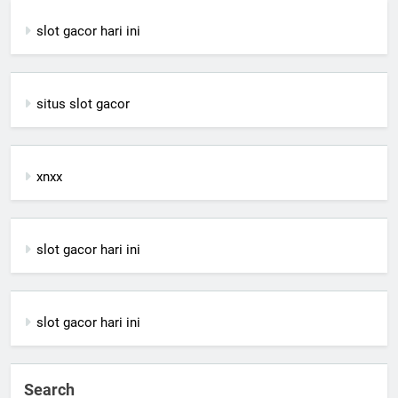
slot gacor hari ini
situs slot gacor
xnxx
slot gacor hari ini
slot gacor hari ini
Search