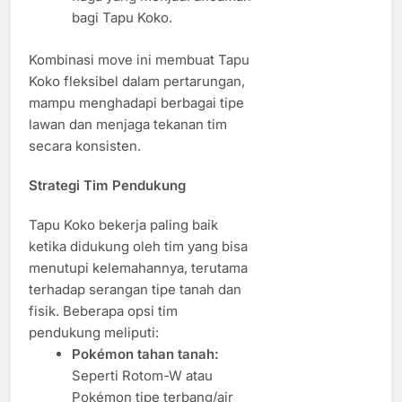
bagi Tapu Koko.
Kombinasi move ini membuat Tapu
Koko fleksibel dalam pertarungan,
mampu menghadapi berbagai tipe
lawan dan menjaga tekanan tim
secara konsisten.
Strategi Tim Pendukung
Tapu Koko bekerja paling baik
ketika didukung oleh tim yang bisa
menutupi kelemahannya, terutama
terhadap serangan tipe tanah dan
fisik. Beberapa opsi tim
pendukung meliputi:
Pokémon tahan tanah:
Seperti Rotom-W atau
Pokémon tipe terbang/air