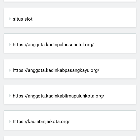
situs slot
https://anggota.kadinpulausebetul.org/
https://anggota.kadinkabpasangkayu.org/
https://anggota.kadinkablimapuluhkota.org/
https://kadinbinjaikota.org/