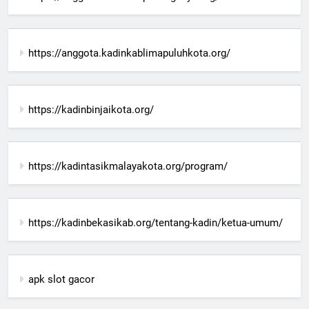
https://anggota.kadinkablimapuluhkota.org/
https://kadinbinjaikota.org/
https://kadintasikmalayakota.org/program/
https://kadinbekasikab.org/tentang-kadin/ketua-umum/
apk slot gacor