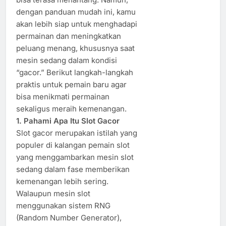
dengan panduan mudah ini, kamu
akan lebih siap untuk menghadapi
permainan dan meningkatkan
peluang menang, khususnya saat
mesin sedang dalam kondisi
“gacor.” Berikut langkah-langkah
praktis untuk pemain baru agar
bisa menikmati permainan
sekaligus meraih kemenangan.
1. Pahami Apa Itu Slot Gacor
Slot gacor merupakan istilah yang
populer di kalangan pemain slot
yang menggambarkan mesin slot
sedang dalam fase memberikan
kemenangan lebih sering.
Walaupun mesin slot
menggunakan sistem RNG
(Random Number Generator),