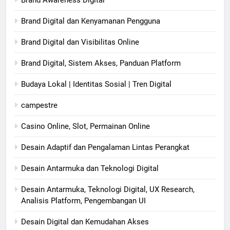
Brand Digital dan Kenyamanan Pengguna
Brand Digital dan Visibilitas Online
Brand Digital, Sistem Akses, Panduan Platform
Budaya Lokal | Identitas Sosial | Tren Digital
campestre
Casino Online, Slot, Permainan Online
Desain Adaptif dan Pengalaman Lintas Perangkat
Desain Antarmuka dan Teknologi Digital
Desain Antarmuka, Teknologi Digital, UX Research,
Analisis Platform, Pengembangan UI
Desain Digital dan Kemudahan Akses