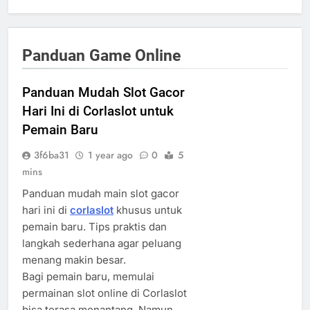
Panduan Game Online
Panduan Mudah Slot Gacor
Hari Ini di Corlaslot untuk
Pemain Baru
3f6ba31
1 year ago
0
5
mins
Panduan mudah main slot gacor
hari ini di
corlaslot
khusus untuk
pemain baru. Tips praktis dan
langkah sederhana agar peluang
menang makin besar.
Bagi pemain baru, memulai
permainan slot online di Corlaslot
bisa terasa menantang. Namun,