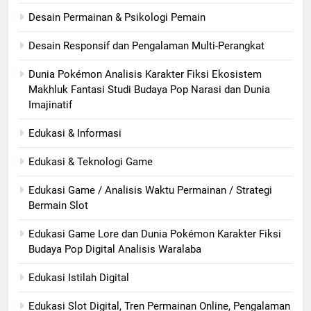
Desain Permainan & Psikologi Pemain
Desain Responsif dan Pengalaman Multi-Perangkat
Dunia Pokémon Analisis Karakter Fiksi Ekosistem
Makhluk Fantasi Studi Budaya Pop Narasi dan Dunia
Imajinatif
Edukasi & Informasi
Edukasi & Teknologi Game
Edukasi Game / Analisis Waktu Permainan / Strategi
Bermain Slot
Edukasi Game Lore dan Dunia Pokémon Karakter Fiksi
Budaya Pop Digital Analisis Waralaba
Edukasi Istilah Digital
Edukasi Slot Digital, Tren Permainan Online, Pengalaman