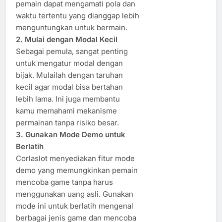
pemain dapat mengamati pola dan
waktu tertentu yang dianggap lebih
menguntungkan untuk bermain.
2. Mulai dengan Modal Kecil
Sebagai pemula, sangat penting
untuk mengatur modal dengan
bijak. Mulailah dengan taruhan
kecil agar modal bisa bertahan
lebih lama. Ini juga membantu
kamu memahami mekanisme
permainan tanpa risiko besar.
3. Gunakan Mode Demo untuk
Berlatih
Corlaslot menyediakan fitur mode
demo yang memungkinkan pemain
mencoba game tanpa harus
menggunakan uang asli. Gunakan
mode ini untuk berlatih mengenal
berbagai jenis game dan mencoba