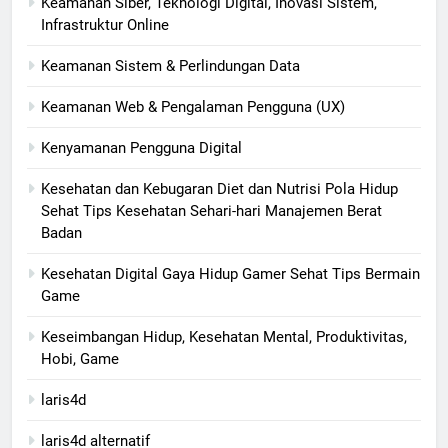
Keamanan Siber, Teknologi Digital, Inovasi Sistem,
Infrastruktur Online
Keamanan Sistem & Perlindungan Data
Keamanan Web & Pengalaman Pengguna (UX)
Kenyamanan Pengguna Digital
Kesehatan dan Kebugaran Diet dan Nutrisi Pola Hidup
Sehat Tips Kesehatan Sehari-hari Manajemen Berat
Badan
Kesehatan Digital Gaya Hidup Gamer Sehat Tips Bermain
Game
Keseimbangan Hidup, Kesehatan Mental, Produktivitas,
Hobi, Game
laris4d
laris4d alternatif