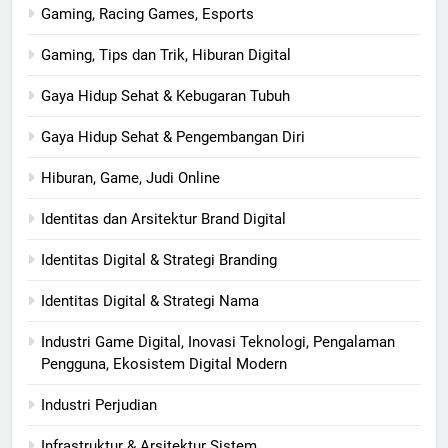
Gaming, Racing Games, Esports
Gaming, Tips dan Trik, Hiburan Digital
Gaya Hidup Sehat & Kebugaran Tubuh
Gaya Hidup Sehat & Pengembangan Diri
Hiburan, Game, Judi Online
Identitas dan Arsitektur Brand Digital
Identitas Digital & Strategi Branding
Identitas Digital & Strategi Nama
Industri Game Digital, Inovasi Teknologi, Pengalaman
Pengguna, Ekosistem Digital Modern
Industri Perjudian
Infrastruktur & Arsitektur Sistem