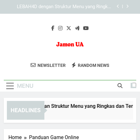
Skip
EDWINSLOT dengan Desain Responsif untuk
to
Berbagai Perangkat
content
LEBAH4D dengan Desain Responsif untuk
Berbagai Perangkat
EDWINSLOT dengan Struktur Menu yang Ringkas
dan Terarah
LEBAH4D dengan Struktur Menu yang Ringkas
dan Terarah
Jamon UA
Nikmati Jamon Iberico Berkualitas Dari
EDWINSLOT dengan Desain Responsif untuk
NEWSLETTER
RANDOM NEWS
Berbagai Perangkat
Jamonua. Produk Khas Spanyol Dengan
LEBAH4D dengan Desain Responsif untuk
Cita Rasa Autentik.
Berbagai Perangkat
MENU
DWINSLOT dengan Struktur Menu yang Ringkas dan Terarah
HEADLINES
Weeks Ago
Home
Panduan Game Online