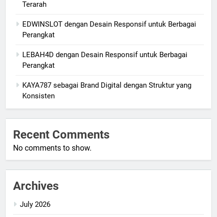
Terarah
EDWINSLOT dengan Desain Responsif untuk Berbagai
Perangkat
LEBAH4D dengan Desain Responsif untuk Berbagai
Perangkat
KAYA787 sebagai Brand Digital dengan Struktur yang
Konsisten
Recent Comments
No comments to show.
Archives
July 2026