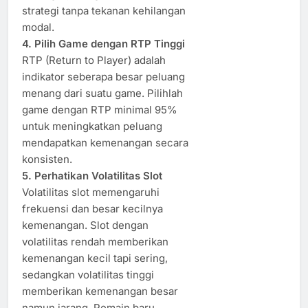
strategi tanpa tekanan kehilangan
modal.
4. Pilih Game dengan RTP Tinggi
RTP (Return to Player) adalah
indikator seberapa besar peluang
menang dari suatu game. Pilihlah
game dengan RTP minimal 95%
untuk meningkatkan peluang
mendapatkan kemenangan secara
konsisten.
5. Perhatikan Volatilitas Slot
Volatilitas slot memengaruhi
frekuensi dan besar kecilnya
kemenangan. Slot dengan
volatilitas rendah memberikan
kemenangan kecil tapi sering,
sedangkan volatilitas tinggi
memberikan kemenangan besar
namun jarang. Pemain baru