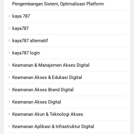
Pengembangan Sistem, Optimalisasi Platform
kaya 787
kaya787
kaya787 alternatif
kaya787 login
Keamanan & Manajemen Akses Digital
Keamanan Akses & Edukasi Digital
Keamanan Akses Brand Digital
Keamanan Akses Digital
Keamanan Akun & Teknologi Akses
Keamanan Aplikasi & Infrastruktur Digital