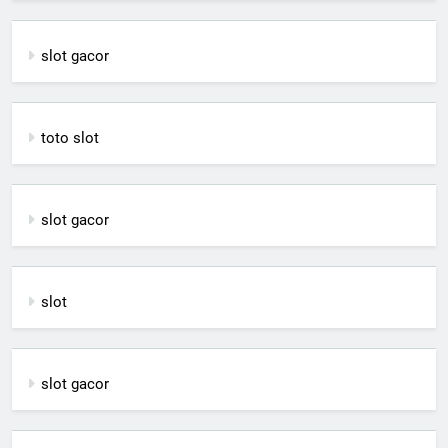
slot gacor
toto slot
slot gacor
slot
slot gacor