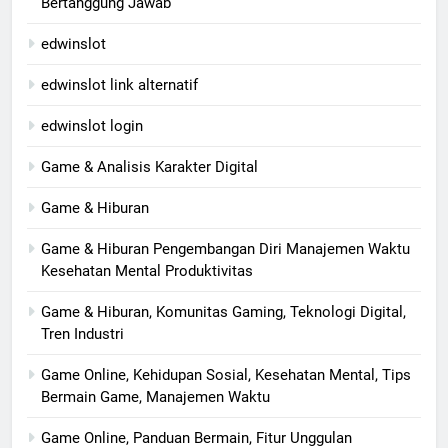
Bertanggung Jawab
edwinslot
edwinslot link alternatif
edwinslot login
Game & Analisis Karakter Digital
Game & Hiburan
Game & Hiburan Pengembangan Diri Manajemen Waktu
Kesehatan Mental Produktivitas
Game & Hiburan, Komunitas Gaming, Teknologi Digital,
Tren Industri
Game Online, Kehidupan Sosial, Kesehatan Mental, Tips
Bermain Game, Manajemen Waktu
Game Online, Panduan Bermain, Fitur Unggulan