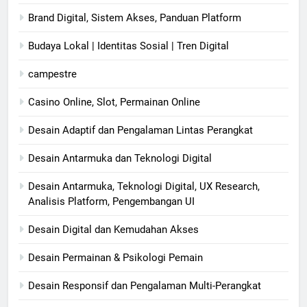
Brand Digital, Sistem Akses, Panduan Platform
Budaya Lokal | Identitas Sosial | Tren Digital
campestre
Casino Online, Slot, Permainan Online
Desain Adaptif dan Pengalaman Lintas Perangkat
Desain Antarmuka dan Teknologi Digital
Desain Antarmuka, Teknologi Digital, UX Research,
Analisis Platform, Pengembangan UI
Desain Digital dan Kemudahan Akses
Desain Permainan & Psikologi Pemain
Desain Responsif dan Pengalaman Multi-Perangkat