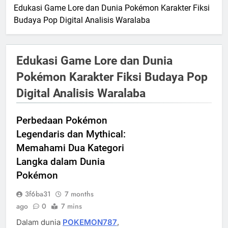
Edukasi Game Lore dan Dunia Pokémon Karakter Fiksi
Budaya Pop Digital Analisis Waralaba
Edukasi Game Lore dan Dunia
Pokémon Karakter Fiksi Budaya Pop
Digital Analisis Waralaba
Perbedaan Pokémon
Legendaris dan Mythical:
Memahami Dua Kategori
Langka dalam Dunia
Pokémon
3f6ba31
7 months
ago
0
7 mins
Dalam dunia
POKEMON787
,