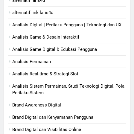
alternatif laris4d
alternatif link laris4d
Analisis Digital | Perilaku Pengguna | Teknologi dan UX
Analisis Game & Desain Interaktif
Analisis Game Digital & Edukasi Pengguna
Analisis Permainan
Analisis Real-time & Strategi Slot
Analisis Sistem Permainan, Studi Teknologi Digital, Pola
Perilaku Sistem
Brand Awareness Digital
Brand Digital dan Kenyamanan Pengguna
Brand Digital dan Visibilitas Online