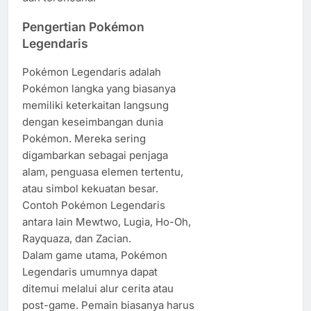
Pengertian Pokémon
Legendaris
Pokémon Legendaris adalah
Pokémon langka yang biasanya
memiliki keterkaitan langsung
dengan keseimbangan dunia
Pokémon. Mereka sering
digambarkan sebagai penjaga
alam, penguasa elemen tertentu,
atau simbol kekuatan besar.
Contoh Pokémon Legendaris
antara lain Mewtwo, Lugia, Ho-Oh,
Rayquaza, dan Zacian.
Dalam game utama, Pokémon
Legendaris umumnya dapat
ditemui melalui alur cerita atau
post-game. Pemain biasanya harus