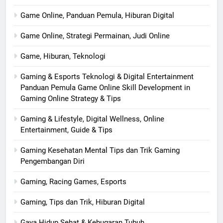
Game Online, Panduan Pemula, Hiburan Digital
Game Online, Strategi Permainan, Judi Online
Game, Hiburan, Teknologi
Gaming & Esports Teknologi & Digital Entertainment
Panduan Pemula Game Online Skill Development in
Gaming Online Strategy & Tips
Gaming & Lifestyle, Digital Wellness, Online
Entertainment, Guide & Tips
Gaming Kesehatan Mental Tips dan Trik Gaming
Pengembangan Diri
Gaming, Racing Games, Esports
Gaming, Tips dan Trik, Hiburan Digital
Gaya Hidup Sehat & Kebugaran Tubuh