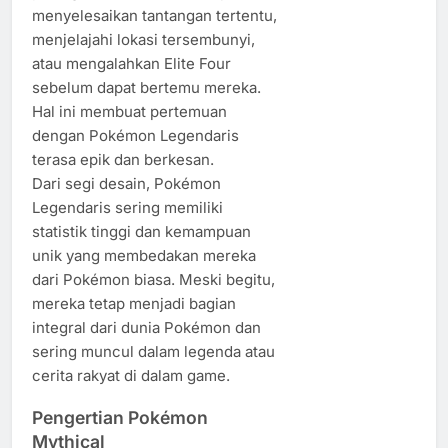
menyelesaikan tantangan tertentu,
menjelajahi lokasi tersembunyi,
atau mengalahkan Elite Four
sebelum dapat bertemu mereka.
Hal ini membuat pertemuan
dengan Pokémon Legendaris
terasa epik dan berkesan.
Dari segi desain, Pokémon
Legendaris sering memiliki
statistik tinggi dan kemampuan
unik yang membedakan mereka
dari Pokémon biasa. Meski begitu,
mereka tetap menjadi bagian
integral dari dunia Pokémon dan
sering muncul dalam legenda atau
cerita rakyat di dalam game.
Pengertian Pokémon
Mythical