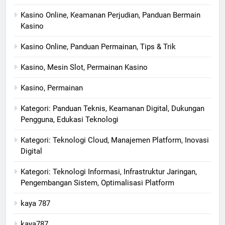
Kasino Online, Keamanan Perjudian, Panduan Bermain
Kasino
Kasino Online, Panduan Permainan, Tips & Trik
Kasino, Mesin Slot, Permainan Kasino
Kasino, Permainan
Kategori: Panduan Teknis, Keamanan Digital, Dukungan
Pengguna, Edukasi Teknologi
Kategori: Teknologi Cloud, Manajemen Platform, Inovasi
Digital
Kategori: Teknologi Informasi, Infrastruktur Jaringan,
Pengembangan Sistem, Optimalisasi Platform
kaya 787
kaya787