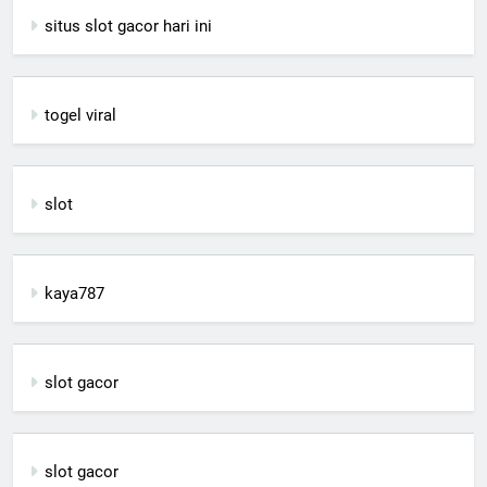
situs slot gacor hari ini
togel viral
slot
kaya787
slot gacor
slot gacor