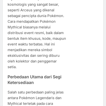
kosmologis yang sangat besar,
seperti Arceus yang dikenal
sebagai pencipta dunia Pokémon.
Cara mendapatkan Pokémon
Mythical biasanya melalui
distribusi event resmi, baik dalam
bentuk item khusus, kode, maupun
event waktu terbatas. Hal ini
menjadikan mereka simbol
eksklusivitas dan sering diburu
oleh kolektor dan penggemar
setia.
Perbedaan Utama dari Segi
Ketersediaan
Salah satu perbedaan paling jelas
antara Pokémon Legendaris dan
Mythical terletak pada cara