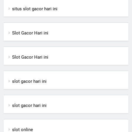
situs slot gacor hari ini
Slot Gacor Hari ini
Slot Gacor Hari ini
slot gacor hari ini
slot gacor hari ini
slot online