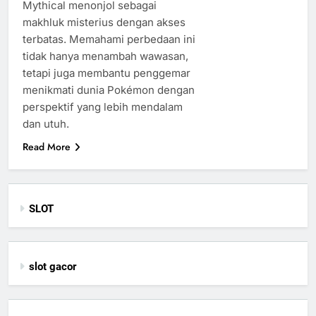
Mythical menonjol sebagai
makhluk misterius dengan akses
terbatas. Memahami perbedaan ini
tidak hanya menambah wawasan,
tetapi juga membantu penggemar
menikmati dunia Pokémon dengan
perspektif yang lebih mendalam
dan utuh.
Read More
SLOT
slot gacor