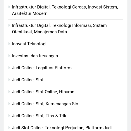
Infrastruktur Digital, Teknologi Cerdas, Inovasi Sistem,
Arsitektur Modern
Infrastruktur Digital, Teknologi Informasi, Sistem
Otentikasi, Manajemen Data
Inovasi Teknologi
Investasi dan Keuangan
Judi Online, Legalitas Platform
Judi Online, Slot
Judi Online, Slot Online, Hiburan
Judi Online, Slot, Kemenangan Slot
Judi Online, Slot, Tips & Trik
Judi Slot Online, Teknologi Perjudian, Platform Judi