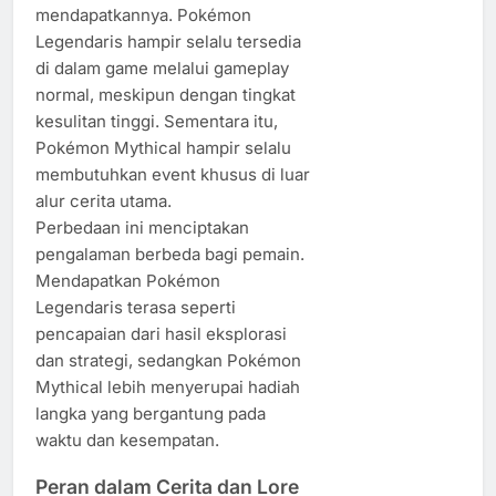
mendapatkannya. Pokémon
Legendaris hampir selalu tersedia
di dalam game melalui gameplay
normal, meskipun dengan tingkat
kesulitan tinggi. Sementara itu,
Pokémon Mythical hampir selalu
membutuhkan event khusus di luar
alur cerita utama.
Perbedaan ini menciptakan
pengalaman berbeda bagi pemain.
Mendapatkan Pokémon
Legendaris terasa seperti
pencapaian dari hasil eksplorasi
dan strategi, sedangkan Pokémon
Mythical lebih menyerupai hadiah
langka yang bergantung pada
waktu dan kesempatan.
Peran dalam Cerita dan Lore