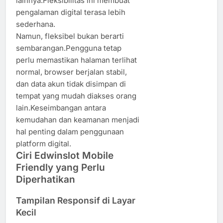
lainnya.Fleksibilitas ini membuat
pengalaman digital terasa lebih
sederhana.
Namun, fleksibel bukan berarti
sembarangan.Pengguna tetap
perlu memastikan halaman terlihat
normal, browser berjalan stabil,
dan data akun tidak disimpan di
tempat yang mudah diakses orang
lain.Keseimbangan antara
kemudahan dan keamanan menjadi
hal penting dalam penggunaan
platform digital.
Ciri Edwinslot Mobile
Friendly yang Perlu
Diperhatikan
Tampilan Responsif di Layar
Kecil