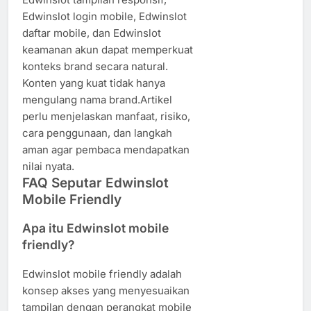
Edwinslot login mobile, Edwinslot
daftar mobile, dan Edwinslot
keamanan akun dapat memperkuat
konteks brand secara natural.
Konten yang kuat tidak hanya
mengulang nama brand.Artikel
perlu menjelaskan manfaat, risiko,
cara penggunaan, dan langkah
aman agar pembaca mendapatkan
nilai nyata.
FAQ Seputar Edwinslot
Mobile Friendly
Apa itu Edwinslot mobile
friendly?
Edwinslot mobile friendly adalah
konsep akses yang menyesuaikan
tampilan dengan perangkat mobile