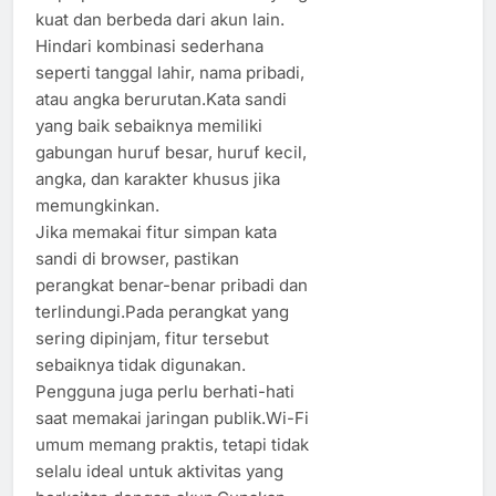
kuat dan berbeda dari akun lain.
Hindari kombinasi sederhana
seperti tanggal lahir, nama pribadi,
atau angka berurutan.Kata sandi
yang baik sebaiknya memiliki
gabungan huruf besar, huruf kecil,
angka, dan karakter khusus jika
memungkinkan.
Jika memakai fitur simpan kata
sandi di browser, pastikan
perangkat benar-benar pribadi dan
terlindungi.Pada perangkat yang
sering dipinjam, fitur tersebut
sebaiknya tidak digunakan.
Pengguna juga perlu berhati-hati
saat memakai jaringan publik.Wi-Fi
umum memang praktis, tetapi tidak
selalu ideal untuk aktivitas yang