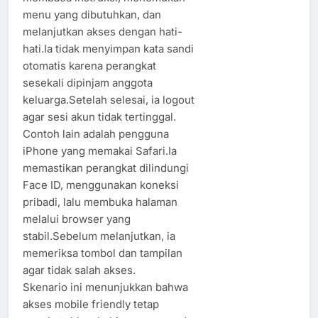
menu yang dibutuhkan, dan
melanjutkan akses dengan hati-
hati.Ia tidak menyimpan kata sandi
otomatis karena perangkat
sesekali dipinjam anggota
keluarga.Setelah selesai, ia logout
agar sesi akun tidak tertinggal.
Contoh lain adalah pengguna
iPhone yang memakai Safari.Ia
memastikan perangkat dilindungi
Face ID, menggunakan koneksi
pribadi, lalu membuka halaman
melalui browser yang
stabil.Sebelum melanjutkan, ia
memeriksa tombol dan tampilan
agar tidak salah akses.
Skenario ini menunjukkan bahwa
akses mobile friendly tetap