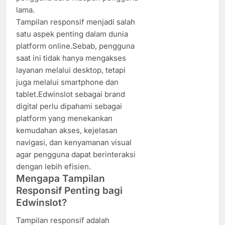
lama.
Tampilan responsif menjadi salah
satu aspek penting dalam dunia
platform online.Sebab, pengguna
saat ini tidak hanya mengakses
layanan melalui desktop, tetapi
juga melalui smartphone dan
tablet.Edwin­s­lot sebagai brand
digital perlu dipahami sebagai
platform yang menekankan
kemudahan akses, kejelasan
navigasi, dan kenyamanan visual
agar pengguna dapat berinteraksi
dengan lebih efisien.
Mengapa Tampilan
Responsif Penting bagi
Edwinslot?
Tampilan responsif adalah