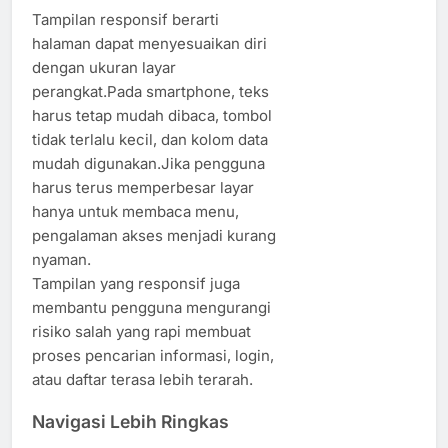
Tampilan responsif berarti
halaman dapat menyesuaikan diri
dengan ukuran layar
perangkat.Pada smartphone, teks
harus tetap mudah dibaca, tombol
tidak terlalu kecil, dan kolom data
mudah digunakan.Jika pengguna
harus terus memperbesar layar
hanya untuk membaca menu,
pengalaman akses menjadi kurang
nyaman.
Tampilan yang responsif juga
membantu pengguna mengurangi
risiko salah yang rapi membuat
proses pencarian informasi, login,
atau daftar terasa lebih terarah.
Navigasi Lebih Ringkas