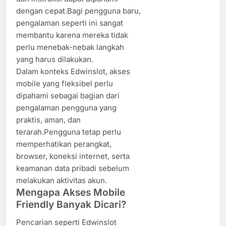
dengan cepat.Bagi pengguna baru,
pengalaman seperti ini sangat
membantu karena mereka tidak
perlu menebak-nebak langkah
yang harus dilakukan.
Dalam konteks Edwinslot, akses
mobile yang fleksibel perlu
dipahami sebagai bagian dari
pengalaman pengguna yang
praktis, aman, dan
terarah.Pengguna tetap perlu
memperhatikan perangkat,
browser, koneksi internet, serta
keamanan data pribadi sebelum
melakukan aktivitas akun.
Mengapa Akses Mobile
Friendly Banyak Dicari?
Pencarian seperti Edwinslot