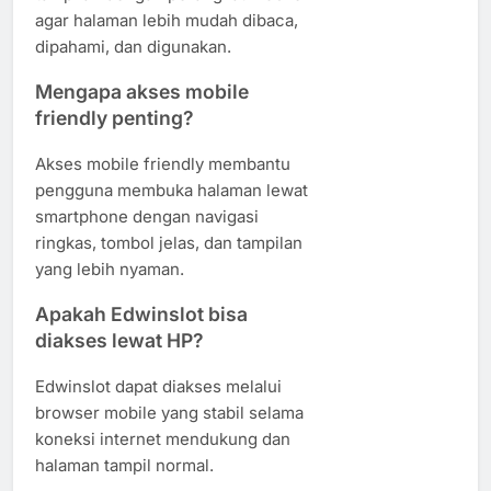
agar halaman lebih mudah dibaca,
dipahami, dan digunakan.
Mengapa akses mobile
friendly penting?
Akses mobile friendly membantu
pengguna membuka halaman lewat
smartphone dengan navigasi
ringkas, tombol jelas, dan tampilan
yang lebih nyaman.
Apakah Edwinslot bisa
diakses lewat HP?
Edwinslot dapat diakses melalui
browser mobile yang stabil selama
koneksi internet mendukung dan
halaman tampil normal.