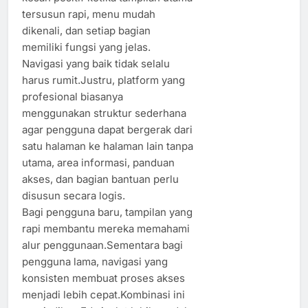
tersusun rapi, menu mudah
dikenali, dan setiap bagian
memiliki fungsi yang jelas.
Navigasi yang baik tidak selalu
harus rumit.Justru, platform yang
profesional biasanya
menggunakan struktur sederhana
agar pengguna dapat bergerak dari
satu halaman ke halaman lain tanpa
utama, area informasi, panduan
akses, dan bagian bantuan perlu
disusun secara logis.
Bagi pengguna baru, tampilan yang
rapi membantu mereka memahami
alur penggunaan.Sementara bagi
pengguna lama, navigasi yang
konsisten membuat proses akses
menjadi lebih cepat.Kombinasi ini