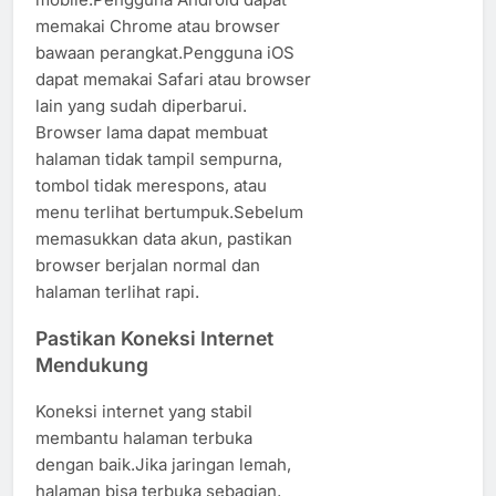
memakai Chrome atau browser
bawaan perangkat.Pengguna iOS
dapat memakai Safari atau browser
lain yang sudah diperbarui.
Browser lama dapat membuat
halaman tidak tampil sempurna,
tombol tidak merespons, atau
menu terlihat bertumpuk.Sebelum
memasukkan data akun, pastikan
browser berjalan normal dan
halaman terlihat rapi.
Pastikan Koneksi Internet
Mendukung
Koneksi internet yang stabil
membantu halaman terbuka
dengan baik.Jika jaringan lemah,
halaman bisa terbuka sebagian,