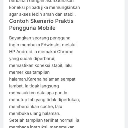
berkaitan dengan akun.Gunakan
koneksi pribadi jika memungkinkan
agar akses lebih aman dan stabil.
Contoh Skenario Praktis
Pengguna Mobile
Bayangkan seorang pengguna
ingin membuka Edwinslot melalui
HP Android.Ia memakai Chrome
yang sudah diperbarui,
memastikan koneksi stabil, lalu
memeriksa tampilan
halaman.Karena halaman sempat
lambat, ia tidak langsung
memasukkan data apa pun.Ia
menutup tab yang tidak diperlukan,
membersihkan cache, lalu
membuka ulang halaman.
Setelah tampilan terlihat normal, ia
membaca instruksi, menemukan