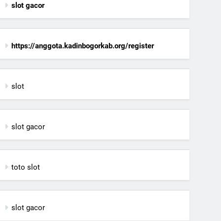
slot gacor
https://anggota.kadinbogorkab.org/register
slot
slot gacor
toto slot
slot gacor