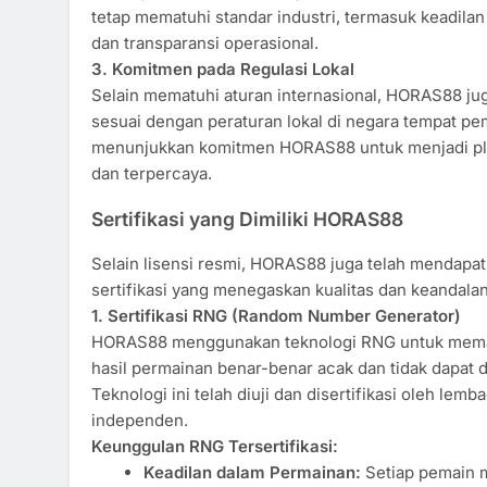
tetap mematuhi standar industri, termasuk keadila
dan transparansi operasional.
3. Komitmen pada Regulasi Lokal
Selain mematuhi aturan internasional, HORAS88 ju
sesuai dengan peraturan lokal di negara tempat pem
menunjukkan komitmen HORAS88 untuk menjadi pl
dan terpercaya.
Sertifikasi yang Dimiliki HORAS88
Selain lisensi resmi, HORAS88 juga telah mendapa
sertifikasi yang menegaskan kualitas dan keandalan 
1. Sertifikasi RNG (Random Number Generator)
HORAS88 menggunakan teknologi RNG untuk mema
hasil permainan benar-benar acak dan tidak dapat d
Teknologi ini telah diuji dan disertifikasi oleh lem
independen.
Keunggulan RNG Tersertifikasi:
Keadilan dalam Permainan:
Setiap pemain m