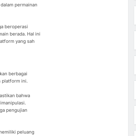
n dalam permainan
ga beroperasi
ain berada. Hal ini
atform yang sah
tkan berbagai
platform ini.
stikan bahwa
imanipulasi.
baga pengujian
emiliki peluang