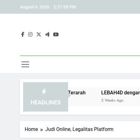
Skip
August 6, 2026
2:27:10 PM
to
content
Ja
Nikmati Ja
yang Ringkas dan Terarah
LEBAH4D dengan Struktur M
2 Weeks Ago
HEADLINES
Home
Judi Online, Legalitas Platform