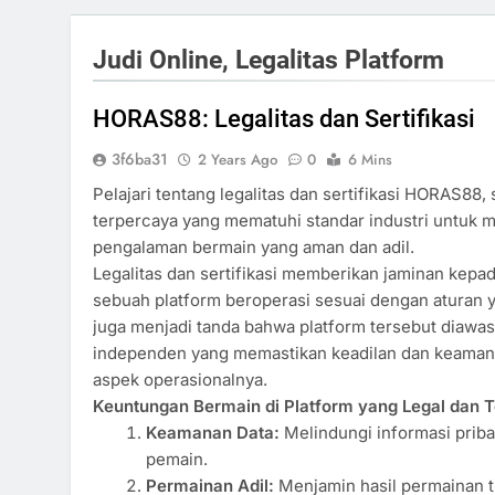
Judi Online, Legalitas Platform
HORAS88: Legalitas dan Sertifikasi
3f6ba31
2 Years Ago
0
6 Mins
Pelajari tentang legalitas dan sertifikasi HORAS88, 
terpercaya yang mematuhi standar industri untuk
pengalaman bermain yang aman dan adil.
Legalitas dan sertifikasi memberikan jaminan kep
sebuah platform beroperasi sesuai dengan aturan ya
juga menjadi tanda bahwa platform tersebut diawasi
independen yang memastikan keadilan dan keaman
aspek operasionalnya.
Keuntungan Bermain di Platform yang Legal dan Te
Keamanan Data:
Melindungi informasi priba
pemain.
Permainan Adil:
Menjamin hasil permainan ti