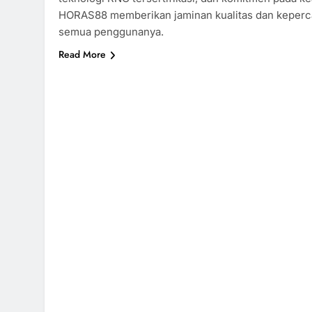
HORAS88 memberikan jaminan kualitas dan keper
semua penggunanya.
Read More