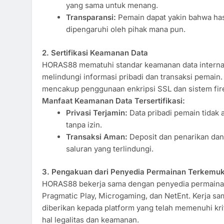
yang sama untuk menang.
Transparansi:
Pemain dapat yakin bahwa has
dipengaruhi oleh pihak mana pun.
2. Sertifikasi Keamanan Data
HORAS88 mematuhi standar keamanan data interna
melindungi informasi pribadi dan transaksi pemain. S
mencakup penggunaan enkripsi SSL dan sistem fir
Manfaat Keamanan Data Tersertifikasi:
Privasi Terjamin:
Data pribadi pemain tidak 
tanpa izin.
Transaksi Aman:
Deposit dan penarikan dan
saluran yang terlindungi.
3. Pengakuan dari Penyedia Permainan Terkemu
HORAS88 bekerja sama dengan penyedia permainan
Pragmatic Play, Microgaming, dan NetEnt. Kerja sa
diberikan kepada platform yang telah memenuhi krit
hal legalitas dan keamanan.