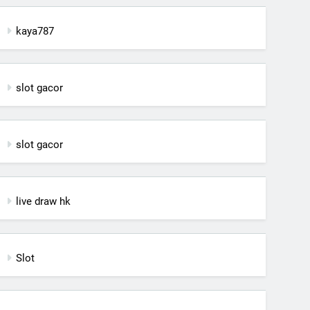
kaya787
slot gacor
slot gacor
live draw hk
Slot