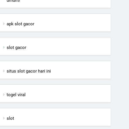
umum/
apk slot gacor
slot gacor
situs slot gacor hari ini
togel viral
slot