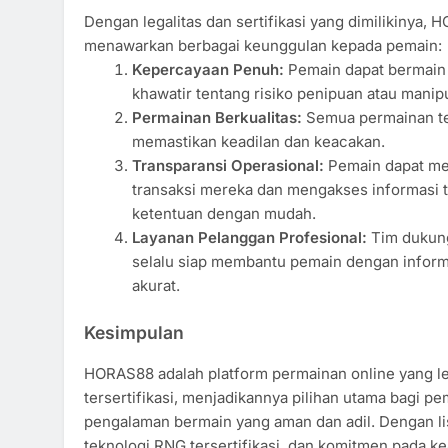
Dengan legalitas dan sertifikasi yang dimilikinya,
menawarkan berbagai keunggulan kepada pemain:
Kepercayaan Penuh:
Pemain dapat bermain 
khawatir tentang risiko penipuan atau manipu
Permainan Berkualitas:
Semua permainan tel
memastikan keadilan dan keacakan.
Transparansi Operasional:
Pemain dapat me
transaksi mereka dan mengakses informasi t
ketentuan dengan mudah.
Layanan Pelanggan Profesional:
Tim duku
selalu siap membantu pemain dengan informa
akurat.
Kesimpulan
HORAS88 adalah platform permainan online yang le
tersertifikasi, menjadikannya pilihan utama bagi p
pengalaman bermain yang aman dan adil. Dengan li
teknologi RNG tersertifikasi, dan komitmen pada k