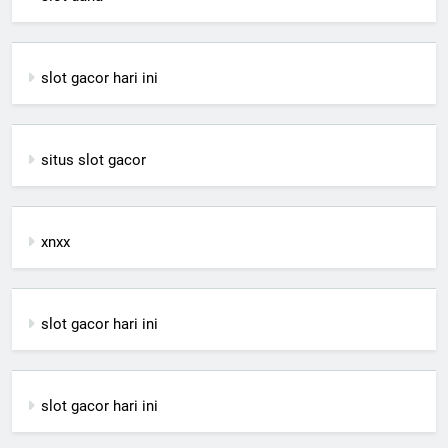
slot gacor hari ini
situs slot gacor
xnxx
slot gacor hari ini
slot gacor hari ini