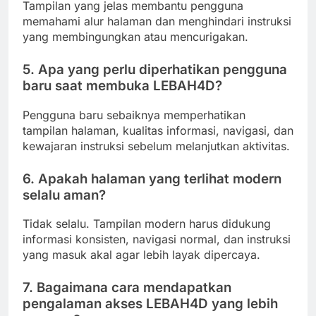
Tampilan yang jelas membantu pengguna
memahami alur halaman dan menghindari instruksi
yang membingungkan atau mencurigakan.
5. Apa yang perlu diperhatikan pengguna
baru saat membuka LEBAH4D?
Pengguna baru sebaiknya memperhatikan
tampilan halaman, kualitas informasi, navigasi, dan
kewajaran instruksi sebelum melanjutkan aktivitas.
6. Apakah halaman yang terlihat modern
selalu aman?
Tidak selalu. Tampilan modern harus didukung
informasi konsisten, navigasi normal, dan instruksi
yang masuk akal agar lebih layak dipercaya.
7. Bagaimana cara mendapatkan
pengalaman akses LEBAH4D yang lebih