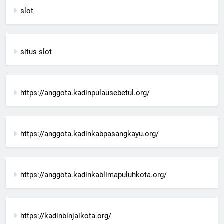
slot
situs slot
https://anggota.kadinpulausebetul.org/
https://anggota.kadinkabpasangkayu.org/
https://anggota.kadinkablimapuluhkota.org/
https://kadinbinjaikota.org/