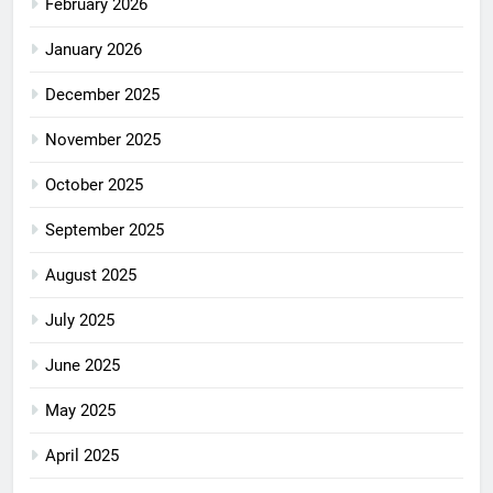
February 2026
January 2026
December 2025
November 2025
October 2025
September 2025
August 2025
July 2025
June 2025
May 2025
April 2025