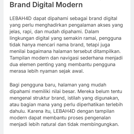
Brand Digital Modern
LEBAH4D dapat dipahami sebagai brand digital
yang perlu menghadirkan pengalaman akses yang
jelas, rapi, dan mudah dipahami. Dalam
lingkungan digital yang semakin ramai, pengguna
tidak hanya mencari nama brand, tetapi juga
menilai bagaimana halaman tersebut ditampilkan.
Tampilan modern dan navigasi sederhana menjadi
dua elemen penting yang membantu pengguna
merasa lebih nyaman sejak awal.
Bagi pengguna baru, halaman yang mudah
dipahami memiliki nilai besar. Mereka belum tentu
mengenal struktur brand, istilah yang digunakan,
atau bagian mana yang perlu diperhatikan terlebih
dahulu. Karena itu, LEBAH4D dengan tampilan
modern dapat membantu proses pengenalan
menjadi lebih natural dan tidak membingungkan.