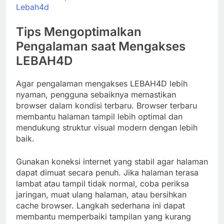
Lebah4d
Tips Mengoptimalkan
Pengalaman saat Mengakses
LEBAH4D
Agar pengalaman mengakses LEBAH4D lebih
nyaman, pengguna sebaiknya memastikan
browser dalam kondisi terbaru. Browser terbaru
membantu halaman tampil lebih optimal dan
mendukung struktur visual modern dengan lebih
baik.
Gunakan koneksi internet yang stabil agar halaman
dapat dimuat secara penuh. Jika halaman terasa
lambat atau tampil tidak normal, coba periksa
jaringan, muat ulang halaman, atau bersihkan
cache browser. Langkah sederhana ini dapat
membantu memperbaiki tampilan yang kurang