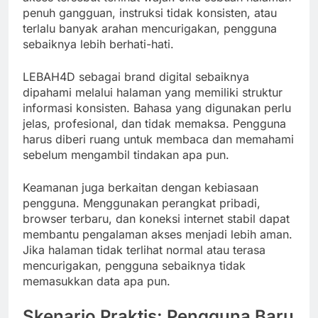
penuh gangguan, instruksi tidak konsisten, atau
terlalu banyak arahan mencurigakan, pengguna
sebaiknya lebih berhati-hati.
LEBAH4D sebagai brand digital sebaiknya
dipahami melalui halaman yang memiliki struktur
informasi konsisten. Bahasa yang digunakan perlu
jelas, profesional, dan tidak memaksa. Pengguna
harus diberi ruang untuk membaca dan memahami
sebelum mengambil tindakan apa pun.
Keamanan juga berkaitan dengan kebiasaan
pengguna. Menggunakan perangkat pribadi,
browser terbaru, dan koneksi internet stabil dapat
membantu pengalaman akses menjadi lebih aman.
Jika halaman tidak terlihat normal atau terasa
mencurigakan, pengguna sebaiknya tidak
memasukkan data apa pun.
Skenario Praktis: Pengguna Baru