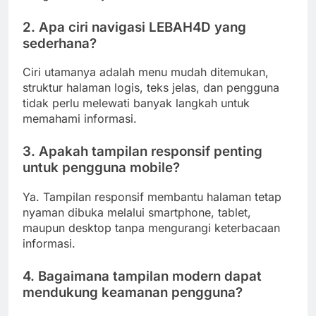
2. Apa ciri navigasi LEBAH4D yang
sederhana?
Ciri utamanya adalah menu mudah ditemukan,
struktur halaman logis, teks jelas, dan pengguna
tidak perlu melewati banyak langkah untuk
memahami informasi.
3. Apakah tampilan responsif penting
untuk pengguna mobile?
Ya. Tampilan responsif membantu halaman tetap
nyaman dibuka melalui smartphone, tablet,
maupun desktop tanpa mengurangi keterbacaan
informasi.
4. Bagaimana tampilan modern dapat
mendukung keamanan pengguna?