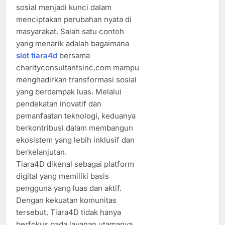
sosial menjadi kunci dalam
menciptakan perubahan nyata di
masyarakat. Salah satu contoh
yang menarik adalah bagaimana
slot tiara4d
bersama
charityconsultantsinc.com mampu
menghadirkan transformasi sosial
yang berdampak luas. Melalui
pendekatan inovatif dan
pemanfaatan teknologi, keduanya
berkontribusi dalam membangun
ekosistem yang lebih inklusif dan
berkelanjutan.
Tiara4D dikenal sebagai platform
digital yang memiliki basis
pengguna yang luas dan aktif.
Dengan kekuatan komunitas
tersebut, Tiara4D tidak hanya
berfokus pada layanan utamanya,