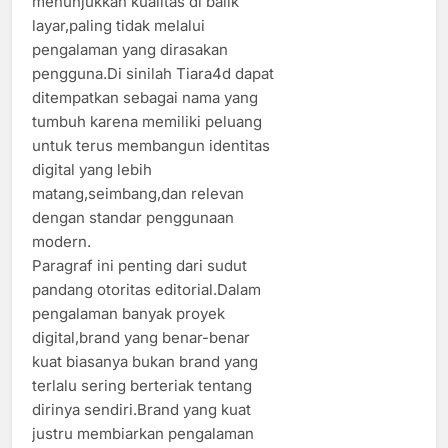
menunjukkan kualitas di balik
layar,paling tidak melalui
pengalaman yang dirasakan
pengguna.Di sinilah Tiara4d dapat
ditempatkan sebagai nama yang
tumbuh karena memiliki peluang
untuk terus membangun identitas
digital yang lebih
matang,seimbang,dan relevan
dengan standar penggunaan
modern.
Paragraf ini penting dari sudut
pandang otoritas editorial.Dalam
pengalaman banyak proyek
digital,brand yang benar-benar
kuat biasanya bukan brand yang
terlalu sering berteriak tentang
dirinya sendiri.Brand yang kuat
justru membiarkan pengalaman