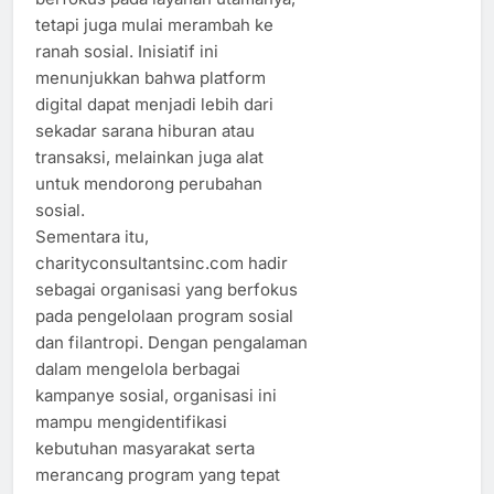
tetapi juga mulai merambah ke
ranah sosial. Inisiatif ini
menunjukkan bahwa platform
digital dapat menjadi lebih dari
sekadar sarana hiburan atau
transaksi, melainkan juga alat
untuk mendorong perubahan
sosial.
Sementara itu,
charityconsultantsinc.com hadir
sebagai organisasi yang berfokus
pada pengelolaan program sosial
dan filantropi. Dengan pengalaman
dalam mengelola berbagai
kampanye sosial, organisasi ini
mampu mengidentifikasi
kebutuhan masyarakat serta
merancang program yang tepat