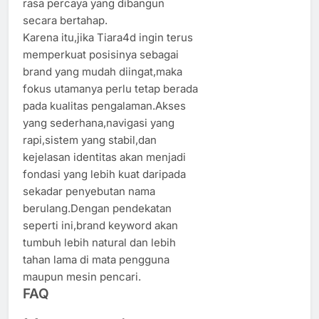
rasa percaya yang dibangun
secara bertahap.
Karena itu,jika Tiara4d ingin terus
memperkuat posisinya sebagai
brand yang mudah diingat,maka
fokus utamanya perlu tetap berada
pada kualitas pengalaman.Akses
yang sederhana,navigasi yang
rapi,sistem yang stabil,dan
kejelasan identitas akan menjadi
fondasi yang lebih kuat daripada
sekadar penyebutan nama
berulang.Dengan pendekatan
seperti ini,brand keyword akan
tumbuh lebih natural dan lebih
tahan lama di mata pengguna
maupun mesin pencari.
FAQ