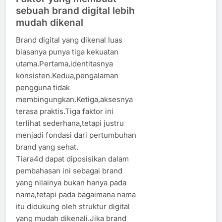
sebuah brand digital lebih
mudah dikenal
Brand digital yang dikenal luas
biasanya punya tiga kekuatan
utama.Pertama,identitasnya
konsisten.Kedua,pengalaman
pengguna tidak
membingungkan.Ketiga,aksesnya
terasa praktis.Tiga faktor ini
terlihat sederhana,tetapi justru
menjadi fondasi dari pertumbuhan
brand yang sehat.
Tiara4d dapat diposisikan dalam
pembahasan ini sebagai brand
yang nilainya bukan hanya pada
nama,tetapi pada bagaimana nama
itu didukung oleh struktur digital
yang mudah dikenali.Jika brand