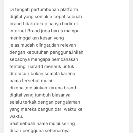
Di tengah pertumbuhan platform
digital yang semakin cepat,sebuah
brand tidak cukup hanya hadir di
internet.Brand juga harus mampu
meninggalkan kesan yang
jelas,mudah diingat,dan relevan
dengan kebutuhan pengguna.Inilah
sebabnya mengapa pembahasan
tentang Tiara4d menarik untuk
ditelusuri,bukan semata karena
nama tersebut mulai
dikenal,melainkan karena brand
digital yang tumbuh biasanya
selalu terkait dengan pengalaman
yang mereka bangun dari waktu ke
waktu.
Saat sebuah nama mulai sering
dicari,pengguna sebenarnya