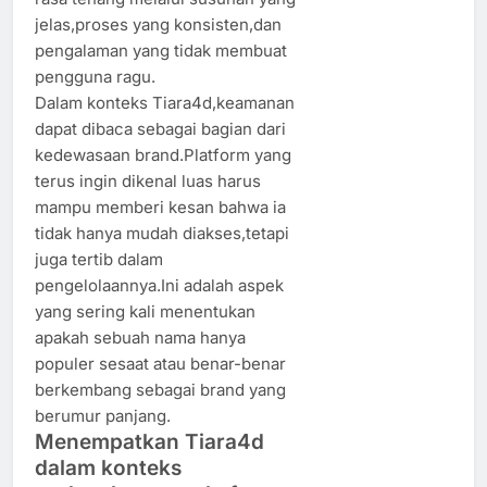
jelas,proses yang konsisten,dan
pengalaman yang tidak membuat
pengguna ragu.
Dalam konteks Tiara4d,keamanan
dapat dibaca sebagai bagian dari
kedewasaan brand.Platform yang
terus ingin dikenal luas harus
mampu memberi kesan bahwa ia
tidak hanya mudah diakses,tetapi
juga tertib dalam
pengelolaannya.Ini adalah aspek
yang sering kali menentukan
apakah sebuah nama hanya
populer sesaat atau benar-benar
berkembang sebagai brand yang
berumur panjang.
Menempatkan Tiara4d
dalam konteks