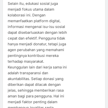
Selain itu, edukasi sosial juga
menjadi fokus utama dalam
kolaborasi ini. Dengan
memanfaatkan platform digital,
informasi mengenai isu-isu sosial
dapat disebarluaskan dengan lebih
cepat dan efektif. Pengguna tidak
hanya menjadi donatur, tetapi juga
agen perubahan yang memahami
pentingnya kontribusi mereka
terhadap masyarakat.
Keunggulan lain dari kerja sama ini
adalah transparansi dan
akuntabilitas. Setiap donasi yang
diberikan dapat dilacak dengan
jelas, sehingga memberikan rasa
aman bagi para pengguna. Hal ini
menjadi faktor penting dalam
membangun loyalitas serta