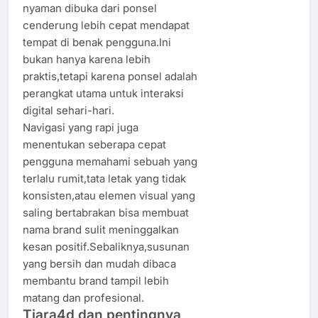
nyaman dibuka dari ponsel
cenderung lebih cepat mendapat
tempat di benak pengguna.Ini
bukan hanya karena lebih
praktis,tetapi karena ponsel adalah
perangkat utama untuk interaksi
digital sehari-hari.
Navigasi yang rapi juga
menentukan seberapa cepat
pengguna memahami sebuah yang
terlalu rumit,tata letak yang tidak
konsisten,atau elemen visual yang
saling bertabrakan bisa membuat
nama brand sulit meninggalkan
kesan positif.Sebaliknya,susunan
yang bersih dan mudah dibaca
membantu brand tampil lebih
matang dan profesional.
Tiara4d dan pentingnya