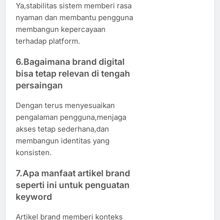
Ya,stabilitas sistem memberi rasa
nyaman dan membantu pengguna
membangun kepercayaan
terhadap platform.
6.Bagaimana brand digital
bisa tetap relevan di tengah
persaingan
Dengan terus menyesuaikan
pengalaman pengguna,menjaga
akses tetap sederhana,dan
membangun identitas yang
konsisten.
7.Apa manfaat artikel brand
seperti ini untuk penguatan
keyword
Artikel brand memberi konteks