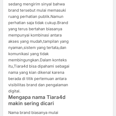
sedang mengirim sinyal bahwa
brand tersebut mulai memasuki
ruang perhatian publik.Namun
perhatian saja tidak cukup.Brand
yang terus bertahan biasanya
mempunyai kombinasi antara
akses yang mudah,tampilan yang
nyaman,sistem yang tertata,dan
komunikasi yang tidak
membingungkan.Dalam konteks
itu,Tiara4d bisa dipahami sebagai
nama yang kian dikenal karena
berada di titik pertemuan antara
visibilitas brand dan pengalaman
digital.
Mengapa nama Tiara4d
makin sering dicari
Nama brand biasanya mulai