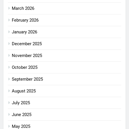
March 2026
February 2026
January 2026
December 2025
November 2025
October 2025
September 2025
August 2025
July 2025
June 2025
May 2025