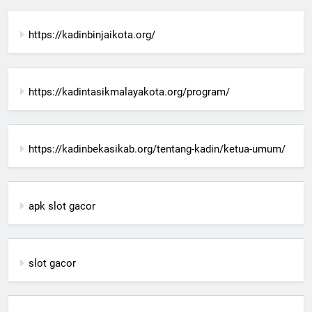
https://kadinbinjaikota.org/
https://kadintasikmalayakota.org/program/
https://kadinbekasikab.org/tentang-kadin/ketua-umum/
apk slot gacor
slot gacor