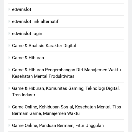
edwinslot
edwinslot link alternatif
edwinslot login
Game & Analisis Karakter Digital
Game & Hiburan
Game & Hiburan Pengembangan Diri Manajemen Waktu
Kesehatan Mental Produktivitas
Game & Hiburan, Komunitas Gaming, Teknologi Digital,
Tren Industri
Game Online, Kehidupan Sosial, Kesehatan Mental, Tips
Bermain Game, Manajemen Waktu
Game Online, Panduan Bermain, Fitur Unggulan