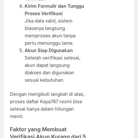
Kirim Formulir dan Tunggu
Proses Verifikasi
Jika data valid, sistem
biasanya langsung
memproses akun tanpa
perlu menunggu lama.
Akun Siap Digunakan
Setelah verifikasi selesai,
akun dapat langsung
diakses dan digunakan
sesuai kebutuhan.
Dengan mengikuti langkah di atas,
proses daftar Kaya787 resmi bisa
selesai hanya dalam hitungan
menit.
Faktor yang Membuat
Verifikasi Akun Kurang dari 5