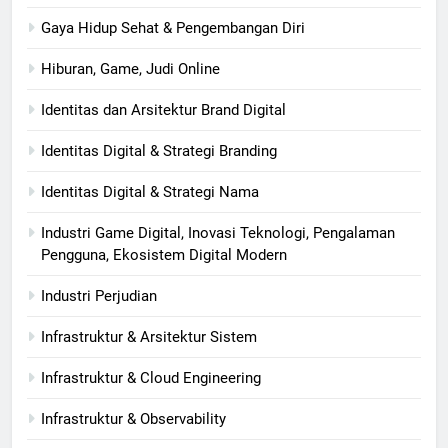
Gaya Hidup Sehat & Pengembangan Diri
Hiburan, Game, Judi Online
Identitas dan Arsitektur Brand Digital
Identitas Digital & Strategi Branding
Identitas Digital & Strategi Nama
Industri Game Digital, Inovasi Teknologi, Pengalaman
Pengguna, Ekosistem Digital Modern
Industri Perjudian
Infrastruktur & Arsitektur Sistem
Infrastruktur & Cloud Engineering
Infrastruktur & Observability