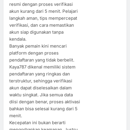
resmi dengan proses verifikasi
akun kurang dari 5 menit. Pelajari
langkah aman, tips mempercepat
verifikasi, dan cara memastikan
akun siap digunakan tanpa
kendala.
Banyak pemain kini mencari
platform dengan proses
pendaftaran yang tidak berbelit.
Kaya787 dikenal memiliki sistem
pendaftaran yang ringkas dan
terstruktur, sehingga verifikasi
akun dapat diselesaikan dalam
waktu singkat. Jika semua data
diisi dengan benar, proses aktivasi
bahkan bisa selesai kurang dari 5
menit.
Kecepatan ini bukan berarti
mengorbankan keamanan. Justru,