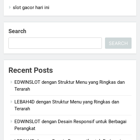
slot gacor hari ini
Search
SEARCH
Recent Posts
EDWINSLOT dengan Struktur Menu yang Ringkas dan
Terarah
LEBAH4D dengan Struktur Menu yang Ringkas dan
Terarah
EDWINSLOT dengan Desain Responsif untuk Berbagai
Perangkat