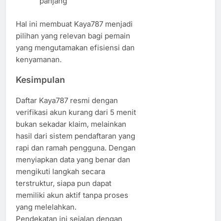
panjang
Hal ini membuat Kaya787 menjadi
pilihan yang relevan bagi pemain
yang mengutamakan efisiensi dan
kenyamanan.
Kesimpulan
Daftar Kaya787 resmi dengan
verifikasi akun kurang dari 5 menit
bukan sekadar klaim, melainkan
hasil dari sistem pendaftaran yang
rapi dan ramah pengguna. Dengan
menyiapkan data yang benar dan
mengikuti langkah secara
terstruktur, siapa pun dapat
memiliki akun aktif tanpa proses
yang melelahkan.
Pendekatan ini sejalan dengan