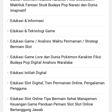
Makhluk Fantasi Studi Budaya Pop Narasi dan Dunia
Imajinatif
Edukasi & Informasi
Edukasi & Teknologi Game
Edukasi Game / Analisis Waktu Permainan / Strategi
Bermain Slot
Edukasi Game Lore dan Dunia Pokémon Karakter Fiksi
Budaya Pop Digital Analisis Waralaba
Edukasi Istilah Digital
Edukasi Slot Digital, Tren Permainan Online, Pengalaman
Pengguna
Edukasi Slot Online Tips Bermain Sehat Manajemen
Keuangan Game Panduan Pemain Slot Slot Online
Bertanggung Jawab