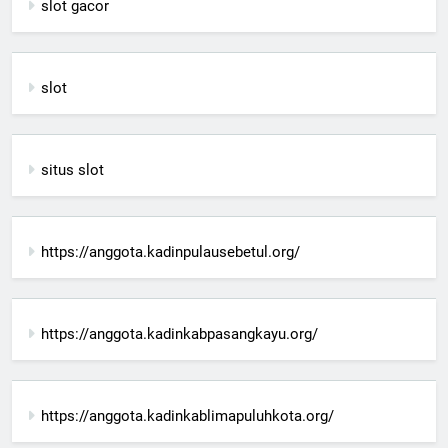
slot gacor
slot
situs slot
https://anggota.kadinpulausebetul.org/
https://anggota.kadinkabpasangkayu.org/
https://anggota.kadinkablimapuluhkota.org/