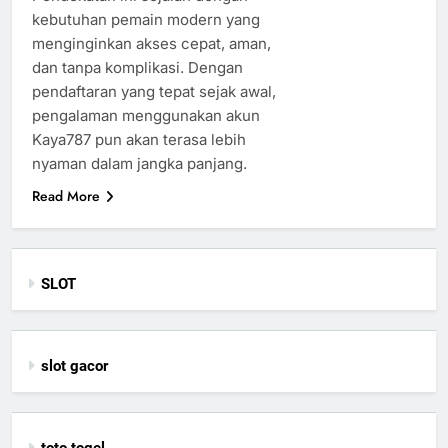
kebutuhan pemain modern yang
menginginkan akses cepat, aman,
dan tanpa komplikasi. Dengan
pendaftaran yang tepat sejak awal,
pengalaman menggunakan akun
Kaya787 pun akan terasa lebih
nyaman dalam jangka panjang.
Read More
SLOT
slot gacor
toto togel