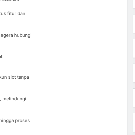
uk fitur dan
segera hubungi
t
un slot tanpa
, melindungi
hingga proses