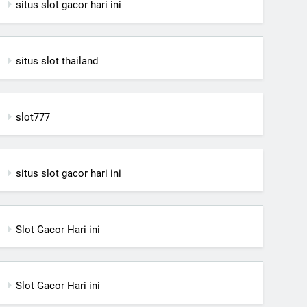
situs slot gacor hari ini
situs slot thailand
slot777
situs slot gacor hari ini
Slot Gacor Hari ini
Slot Gacor Hari ini