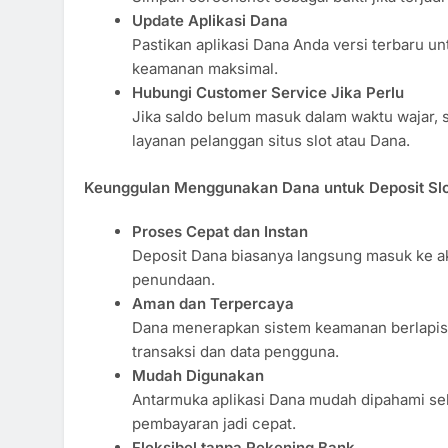
Update Aplikasi Dana
Pastikan aplikasi Dana Anda versi terbaru unt
keamanan maksimal.
Hubungi Customer Service Jika Perlu
Jika saldo belum masuk dalam waktu wajar, 
layanan pelanggan situs slot atau Dana.
Keunggulan Menggunakan Dana untuk Deposit Slo
Proses Cepat dan Instan
Deposit Dana biasanya langsung masuk ke ak
penundaan.
Aman dan Terpercaya
Dana menerapkan sistem keamanan berlapis
transaksi dan data pengguna.
Mudah Digunakan
Antarmuka aplikasi Dana mudah dipahami se
pembayaran jadi cepat.
Fleksibel tanpa Rekening Bank