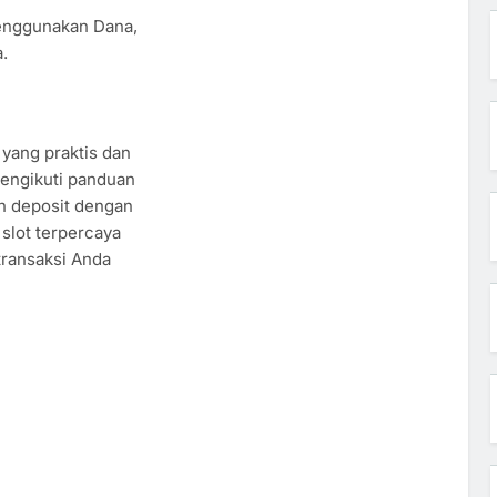
menggunakan Dana,
.
yang praktis dan
engikuti panduan
an deposit dengan
 slot terpercaya
ransaksi Anda