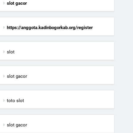
slot gacor
https://anggota.kadinbogorkab.org/register
slot
slot gacor
toto slot
slot gacor