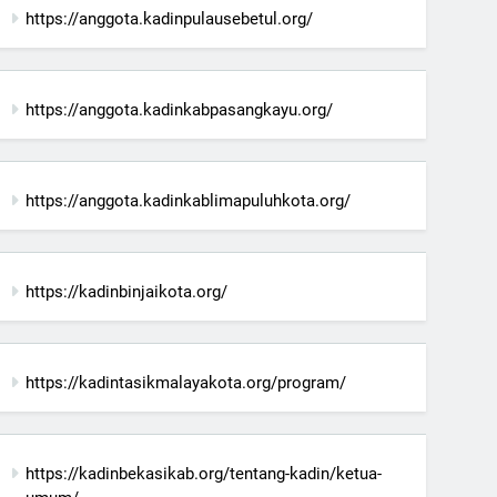
https://anggota.kadinpulausebetul.org/
https://anggota.kadinkabpasangkayu.org/
https://anggota.kadinkablimapuluhkota.org/
https://kadinbinjaikota.org/
https://kadintasikmalayakota.org/program/
https://kadinbekasikab.org/tentang-kadin/ketua-