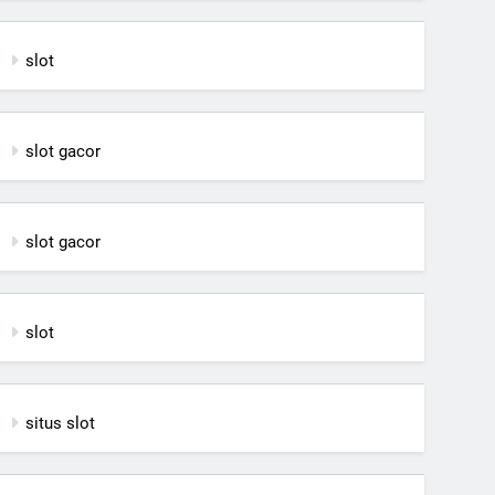
slot
slot gacor
slot gacor
slot
situs slot