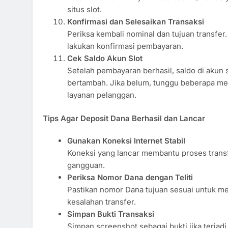
situs slot.
Konfirmasi dan Selesaikan Transaksi
Periksa kembali nominal dan tujuan transfer.
lakukan konfirmasi pembayaran.
Cek Saldo Akun Slot
Setelah pembayaran berhasil, saldo di akun 
bertambah. Jika belum, tunggu beberapa me
layanan pelanggan.
Tips Agar Deposit Dana Berhasil dan Lancar
Gunakan Koneksi Internet Stabil
Koneksi yang lancar membantu proses transf
gangguan.
Periksa Nomor Dana dengan Teliti
Pastikan nomor Dana tujuan sesuai untuk m
kesalahan transfer.
Simpan Bukti Transaksi
Simpan screenshot sebagai bukti jika terjadi