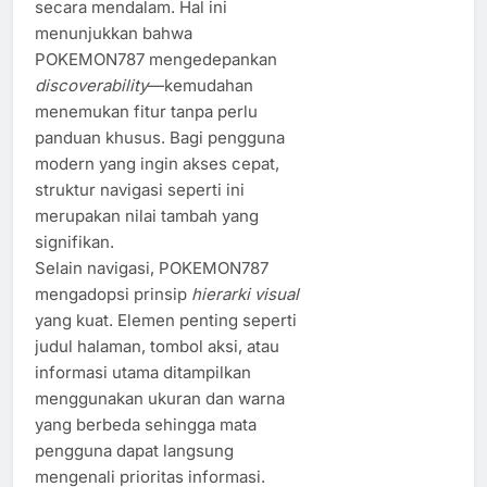
secara mendalam. Hal ini
menunjukkan bahwa
POKEMON787 mengedepankan
discoverability
—kemudahan
menemukan fitur tanpa perlu
panduan khusus. Bagi pengguna
modern yang ingin akses cepat,
struktur navigasi seperti ini
merupakan nilai tambah yang
signifikan.
Selain navigasi, POKEMON787
mengadopsi prinsip
hierarki visual
yang kuat. Elemen penting seperti
judul halaman, tombol aksi, atau
informasi utama ditampilkan
menggunakan ukuran dan warna
yang berbeda sehingga mata
pengguna dapat langsung
mengenali prioritas informasi.