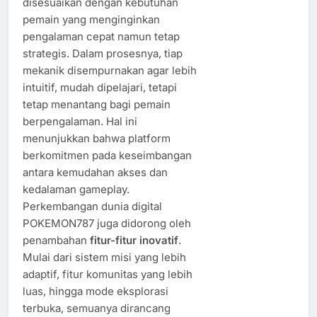
disesuaikan dengan kebutuhan
pemain yang menginginkan
pengalaman cepat namun tetap
strategis. Dalam prosesnya, tiap
mekanik disempurnakan agar lebih
intuitif, mudah dipelajari, tetapi
tetap menantang bagi pemain
berpengalaman. Hal ini
menunjukkan bahwa platform
berkomitmen pada keseimbangan
antara kemudahan akses dan
kedalaman gameplay.
Perkembangan dunia digital
POKEMON787 juga didorong oleh
penambahan
fitur-fitur inovatif
.
Mulai dari sistem misi yang lebih
adaptif, fitur komunitas yang lebih
luas, hingga mode eksplorasi
terbuka, semuanya dirancang