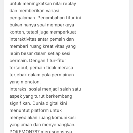
untuk meningkatkan nilai replay
dan memberikan variasi
pengalaman. Penambahan fitur ini
bukan hanya soal memperkaya
konten, tetapi juga memperkuat
interaktivitas antar pemain dan
memberi ruang kreativitas yang
lebih besar dalam setiap sesi
bermain. Dengan fitur-fitur
tersebut, pemain tidak merasa
terjebak dalam pola permainan
yang monoton.
Interaksi sosial menjadi salah satu
aspek yang turut berkembang
signifikan. Dunia digital kini
menuntut platform untuk
menyediakan ruang komunikasi
yang aman dan menyenangkan.
POKEMON787 meresponsnya