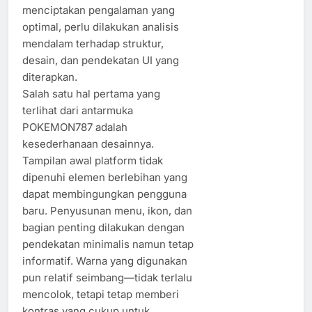
menciptakan pengalaman yang
optimal, perlu dilakukan analisis
mendalam terhadap struktur,
desain, dan pendekatan UI yang
diterapkan.
Salah satu hal pertama yang
terlihat dari antarmuka
POKEMON787 adalah
kesederhanaan desainnya.
Tampilan awal platform tidak
dipenuhi elemen berlebihan yang
dapat membingungkan pengguna
baru. Penyusunan menu, ikon, dan
bagian penting dilakukan dengan
pendekatan minimalis namun tetap
informatif. Warna yang digunakan
pun relatif seimbang—tidak terlalu
mencolok, tetapi tetap memberi
kontras yang cukup untuk