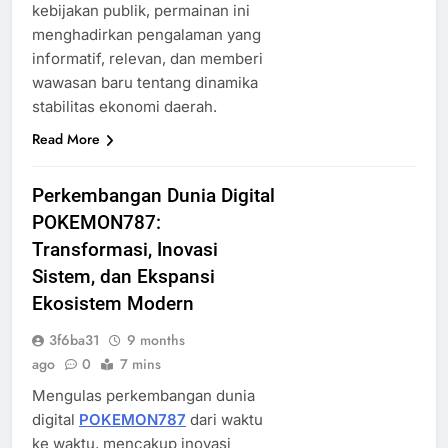
kebijakan publik, permainan ini
menghadirkan pengalaman yang
informatif, relevan, dan memberi
wawasan baru tentang dinamika
stabilitas ekonomi daerah.
Read More
Perkembangan Dunia Digital
POKEMON787:
Transformasi, Inovasi
Sistem, dan Ekspansi
Ekosistem Modern
3f6ba31
9 months
ago
0
7 mins
Mengulas perkembangan dunia
digital
POKEMON787
dari waktu
ke waktu, mencakup inovasi