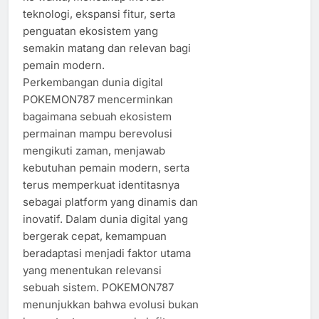
teknologi, ekspansi fitur, serta
penguatan ekosistem yang
semakin matang dan relevan bagi
pemain modern.
Perkembangan dunia digital
POKEMON787 mencerminkan
bagaimana sebuah ekosistem
permainan mampu berevolusi
mengikuti zaman, menjawab
kebutuhan pemain modern, serta
terus memperkuat identitasnya
sebagai platform yang dinamis dan
inovatif. Dalam dunia digital yang
bergerak cepat, kemampuan
beradaptasi menjadi faktor utama
yang menentukan relevansi
sebuah sistem. POKEMON787
menunjukkan bahwa evolusi bukan