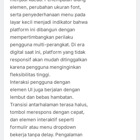
elemen, perubahan ukuran font,
serta penyederhanaan menu pada
layar kecil menjadi indikator bahwa
platform ini dibangun dengan
mempertimbangkan perilaku
pengguna multi-perangkat. Di era
digital saat ini, platform yang tidak
responsif akan mudah ditinggalkan
karena pengguna menginginkan
fleksibilitas tinggi.
Interaksi pengguna dengan
elemen UI juga berjalan dengan
lembut dan bebas hambatan.
Transisi antarhalaman terasa halus,
tombol merespons dengan cepat,
dan elemen interaktif seperti
formulir atau menu dropdown
bekerja tanpa delay. Pengalaman