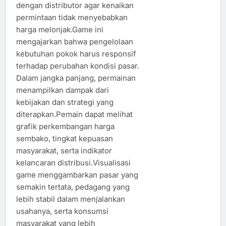
dengan distributor agar kenaikan
permintaan tidak menyebabkan
harga melonjak.Game ini
mengajarkan bahwa pengelolaan
kebutuhan pokok harus responsif
terhadap perubahan kondisi pasar.
Dalam jangka panjang, permainan
menampilkan dampak dari
kebijakan dan strategi yang
diterapkan.Pemain dapat melihat
grafik perkembangan harga
sembako, tingkat kepuasan
masyarakat, serta indikator
kelancaran distribusi.Visualisasi
game menggambarkan pasar yang
semakin tertata, pedagang yang
lebih stabil dalam menjalankan
usahanya, serta konsumsi
masyarakat yang lebih