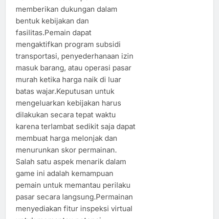
memberikan dukungan dalam
bentuk kebijakan dan
fasilitas.Pemain dapat
mengaktifkan program subsidi
transportasi, penyederhanaan izin
masuk barang, atau operasi pasar
murah ketika harga naik di luar
batas wajar.Keputusan untuk
mengeluarkan kebijakan harus
dilakukan secara tepat waktu
karena terlambat sedikit saja dapat
membuat harga melonjak dan
menurunkan skor permainan.
Salah satu aspek menarik dalam
game ini adalah kemampuan
pemain untuk memantau perilaku
pasar secara langsung.Permainan
menyediakan fitur inspeksi virtual