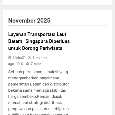
November 2025
Layanan Transportasi Laut
Batam–Singapura Diperluas
untuk Dorong Pariwisata
3f6ba31
8 months
ago
0
7 mins
Sebuah permainan simulasi yang
menggambarkan bagaimana
pemerintah Batam dan distributor
bekerja sama menjaga stabilitas
harga sembako.Pemain diajak
memahami strategi distribusi,
pengawasan pasar, dan kebijakan
publik yang berdampak langsung