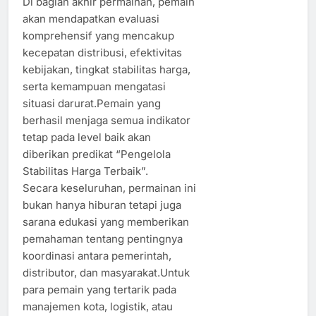
Di bagian akhir permainan, pemain
akan mendapatkan evaluasi
komprehensif yang mencakup
kecepatan distribusi, efektivitas
kebijakan, tingkat stabilitas harga,
serta kemampuan mengatasi
situasi darurat.Pemain yang
berhasil menjaga semua indikator
tetap pada level baik akan
diberikan predikat “Pengelola
Stabilitas Harga Terbaik”.
Secara keseluruhan, permainan ini
bukan hanya hiburan tetapi juga
sarana edukasi yang memberikan
pemahaman tentang pentingnya
koordinasi antara pemerintah,
distributor, dan masyarakat.Untuk
para pemain yang tertarik pada
manajemen kota, logistik, atau