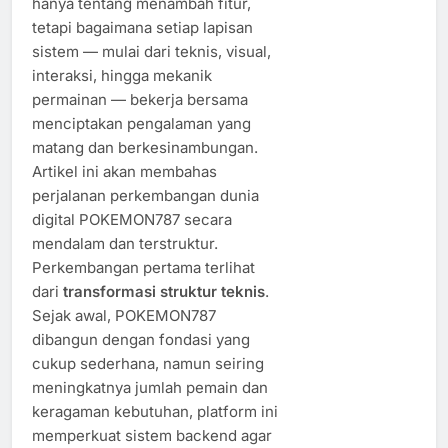
hanya tentang menambah fitur,
tetapi bagaimana setiap lapisan
sistem — mulai dari teknis, visual,
interaksi, hingga mekanik
permainan — bekerja bersama
menciptakan pengalaman yang
matang dan berkesinambungan.
Artikel ini akan membahas
perjalanan perkembangan dunia
digital POKEMON787 secara
mendalam dan terstruktur.
Perkembangan pertama terlihat
dari
transformasi struktur teknis
.
Sejak awal, POKEMON787
dibangun dengan fondasi yang
cukup sederhana, namun seiring
meningkatnya jumlah pemain dan
keragaman kebutuhan, platform ini
memperkuat sistem backend agar