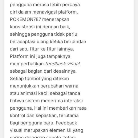
pengguna merasa lebih percaya
diri dalam menavigasi platform.
POKEMON787 menerapkan
konsistensi ini dengan baik,
sehingga pengguna tidak perlu
beradaptasi ulang ketika berpindah
dari satu fitur ke fitur lainnya.
Platform ini juga tampaknya
memperhatikan
feedback visual
sebagai bagian dari desainnya.
Setiap tombol yang ditekan
menunjukkan perubahan warna
atau animasi kecil sebagai tanda
bahwa sistem menerima interaksi
pengguna. Hal ini memberikan rasa
kontrol dan kepastian, terutama
bagi pengguna baru. Feedback
visual merupakan elemen UI yang
sering dianggap sepele, tetapi