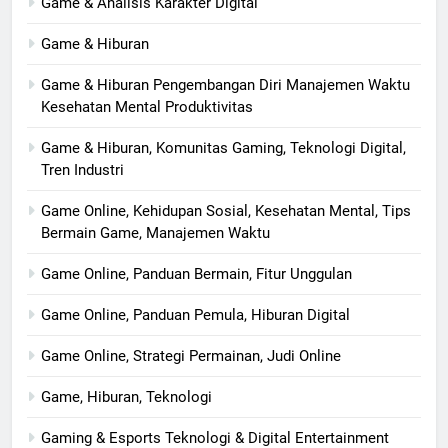
Game & Analisis Karakter Digital
Game & Hiburan
Game & Hiburan Pengembangan Diri Manajemen Waktu
Kesehatan Mental Produktivitas
Game & Hiburan, Komunitas Gaming, Teknologi Digital,
Tren Industri
Game Online, Kehidupan Sosial, Kesehatan Mental, Tips
Bermain Game, Manajemen Waktu
Game Online, Panduan Bermain, Fitur Unggulan
Game Online, Panduan Pemula, Hiburan Digital
Game Online, Strategi Permainan, Judi Online
Game, Hiburan, Teknologi
Gaming & Esports Teknologi & Digital Entertainment