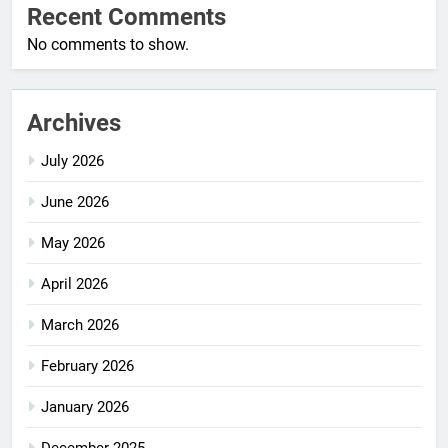
Recent Comments
No comments to show.
Archives
July 2026
June 2026
May 2026
April 2026
March 2026
February 2026
January 2026
December 2025