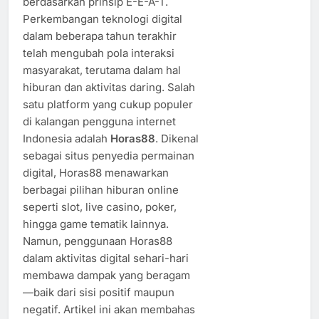
berdasarkan prinsip E-E-A-T.
Perkembangan teknologi digital
dalam beberapa tahun terakhir
telah mengubah pola interaksi
masyarakat, terutama dalam hal
hiburan dan aktivitas daring. Salah
satu platform yang cukup populer
di kalangan pengguna internet
Indonesia adalah
Horas88
. Dikenal
sebagai situs penyedia permainan
digital, Horas88 menawarkan
berbagai pilihan hiburan online
seperti slot, live casino, poker,
hingga game tematik lainnya.
Namun, penggunaan Horas88
dalam aktivitas digital sehari-hari
membawa dampak yang beragam
—baik dari sisi positif maupun
negatif. Artikel ini akan membahas