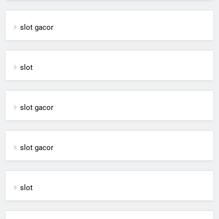
slot gacor
slot
slot gacor
slot gacor
slot