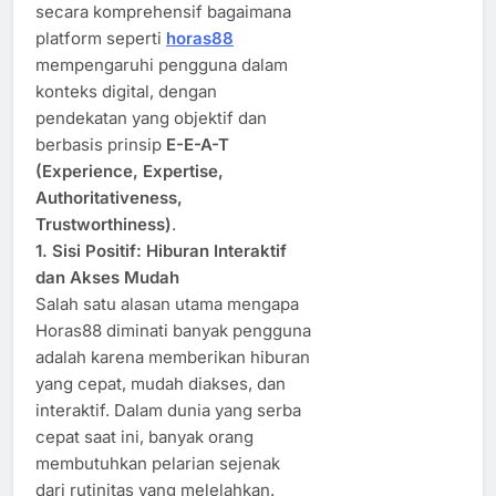
secara komprehensif bagaimana
platform seperti
horas88
mempengaruhi pengguna dalam
konteks digital, dengan
pendekatan yang objektif dan
berbasis prinsip
E-E-A-T
(Experience, Expertise,
Authoritativeness,
Trustworthiness)
.
1. Sisi Positif: Hiburan Interaktif
dan Akses Mudah
Salah satu alasan utama mengapa
Horas88 diminati banyak pengguna
adalah karena memberikan hiburan
yang cepat, mudah diakses, dan
interaktif. Dalam dunia yang serba
cepat saat ini, banyak orang
membutuhkan pelarian sejenak
dari rutinitas yang melelahkan.