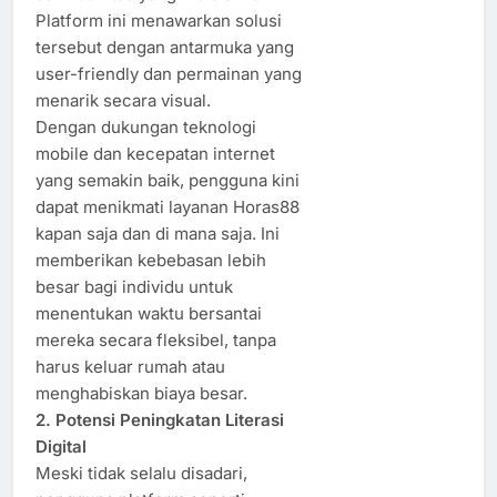
Platform ini menawarkan solusi
tersebut dengan antarmuka yang
user-friendly dan permainan yang
menarik secara visual.
Dengan dukungan teknologi
mobile dan kecepatan internet
yang semakin baik, pengguna kini
dapat menikmati layanan Horas88
kapan saja dan di mana saja. Ini
memberikan kebebasan lebih
besar bagi individu untuk
menentukan waktu bersantai
mereka secara fleksibel, tanpa
harus keluar rumah atau
menghabiskan biaya besar.
2. Potensi Peningkatan Literasi
Digital
Meski tidak selalu disadari,