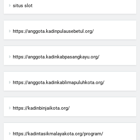
situs slot
https://anggota.kadinpulausebetul.org/
https://anggota.kadinkabpasangkayu.org/
https://anggota.kadinkablimapuluhkota.org/
https://kadinbinjaikota.org/
https://kadintasikmalayakota.org/program/