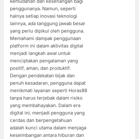
kemudahan dan kesenangan bagi
penggunanya. Namun, seperti
halnya setiap inovasi teknologi
lainnya, ada tanggung jawab besar
yang perlu dipikul oleh pengguna.
Memahami dampak penggunaan
platform ini dalam aktivitas digital
menjadi langkah awal untuk
menciptakan pengalaman yang
positif, aman, dan produktif.
Dengan pendekatan bijak dan
penuh kesadaran, pengguna dapat
menikmati layanan seperti Horas88
tanpa harus terjebak dalam risiko
yang membahayakan. Dalam era
digital ini, menjadi pengguna yang
cerdas dan berpengetahuan
adalah kunci utama dalam menjaga
keseimbangan antara hiburan dan