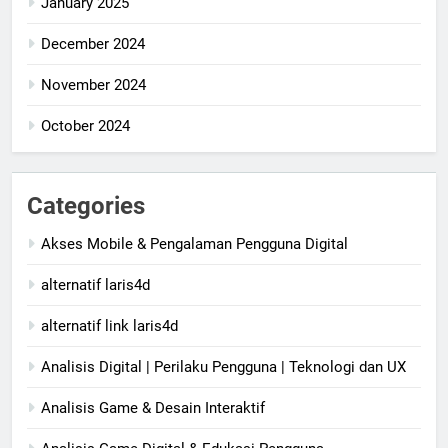
January 2025
December 2024
November 2024
October 2024
Categories
Akses Mobile & Pengalaman Pengguna Digital
alternatif laris4d
alternatif link laris4d
Analisis Digital | Perilaku Pengguna | Teknologi dan UX
Analisis Game & Desain Interaktif