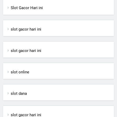
Slot Gacor Hari ini
slot gacor hari ini
slot gacor hari ini
slot online
slot dana
slot gacor hari ini