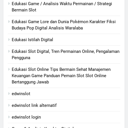
Edukasi Game / Analisis Waktu Permainan / Strategi
Bermain Slot
Edukasi Game Lore dan Dunia Pokémon Karakter Fiksi
Budaya Pop Digital Analisis Waralaba
Edukasi Istilah Digital
Edukasi Slot Digital, Tren Permainan Online, Pengalaman
Pengguna
Edukasi Slot Online Tips Bermain Sehat Manajemen
Keuangan Game Panduan Pemain Slot Slot Online
Bertanggung Jawab
edwinslot
edwinslot link alternatif
edwinslot login