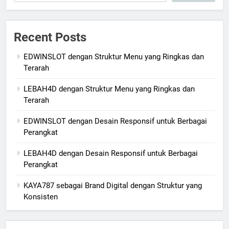
Recent Posts
EDWINSLOT dengan Struktur Menu yang Ringkas dan
Terarah
LEBAH4D dengan Struktur Menu yang Ringkas dan
Terarah
EDWINSLOT dengan Desain Responsif untuk Berbagai
Perangkat
LEBAH4D dengan Desain Responsif untuk Berbagai
Perangkat
KAYA787 sebagai Brand Digital dengan Struktur yang
Konsisten