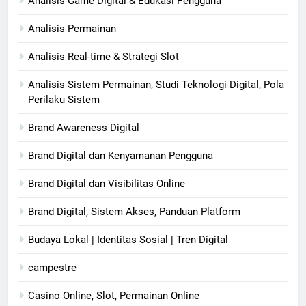
Analisis Game Digital & Edukasi Pengguna
Analisis Permainan
Analisis Real-time & Strategi Slot
Analisis Sistem Permainan, Studi Teknologi Digital, Pola
Perilaku Sistem
Brand Awareness Digital
Brand Digital dan Kenyamanan Pengguna
Brand Digital dan Visibilitas Online
Brand Digital, Sistem Akses, Panduan Platform
Budaya Lokal | Identitas Sosial | Tren Digital
campestre
Casino Online, Slot, Permainan Online