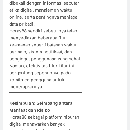
dibekali dengan informasi seputar
etika digital, manajemen waktu
online, serta pentingnya menjaga
data pribadi.
Horas88 sendiri sebetulnya telah
menyediakan beberapa fitur
keamanan seperti batasan waktu
bermain, sistem notifikasi, dan
pengingat penggunaan yang sehat.
Namun, efektivitas fitur-fitur ini
bergantung sepenuhnya pada
komitmen pengguna untuk
menerapkannya.
Kesimpulan: Seimbang antara
Manfaat dan Risiko
Horas88 sebagai platform hiburan
digital menawarkan banyak