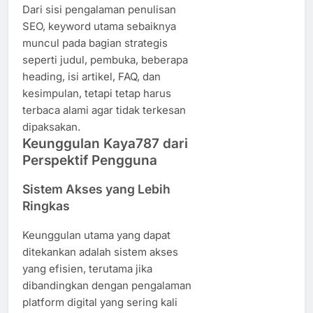
Dari sisi pengalaman penulisan
SEO, keyword utama sebaiknya
muncul pada bagian strategis
seperti judul, pembuka, beberapa
heading, isi artikel, FAQ, dan
kesimpulan, tetapi tetap harus
terbaca alami agar tidak terkesan
dipaksakan.
Keunggulan Kaya787 dari
Perspektif Pengguna
Sistem Akses yang Lebih
Ringkas
Keunggulan utama yang dapat
ditekankan adalah sistem akses
yang efisien, terutama jika
dibandingkan dengan pengalaman
platform digital yang sering kali