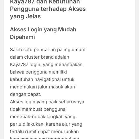
Kaya787 dan Kebutuhan
Pengguna terhadap Akses
yang Jelas
Akses Login yang Mudah
Dipahami
Salah satu pencarian paling umum
dalam cluster brand adalah
Kaya787 login, yang menandakan
bahwa pengguna memiliki
kebutuhan navigational untuk
menemukan jalur masuk akun
dengan cepat.
Akses login yang baik seharusnya
tidak membuat pengguna
menebak-nebak langkah yang
perlu dilakukan, karena alur yang
terlalu rumit dapat menurunkan
kenyamanan dan memunculkan