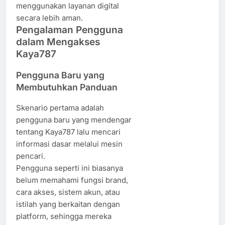
menggunakan layanan digital
secara lebih aman.
Pengalaman Pengguna
dalam Mengakses
Kaya787
Pengguna Baru yang
Membutuhkan Panduan
Skenario pertama adalah
pengguna baru yang mendengar
tentang Kaya787 lalu mencari
informasi dasar melalui mesin
pencari.
Pengguna seperti ini biasanya
belum memahami fungsi brand,
cara akses, sistem akun, atau
istilah yang berkaitan dengan
platform, sehingga mereka