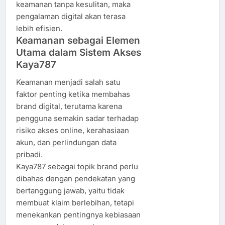
keamanan tanpa kesulitan, maka
pengalaman digital akan terasa
lebih efisien.
Keamanan sebagai Elemen
Utama dalam Sistem Akses
Kaya787
Keamanan menjadi salah satu
faktor penting ketika membahas
brand digital, terutama karena
pengguna semakin sadar terhadap
risiko akses online, kerahasiaan
akun, dan perlindungan data
pribadi.
Kaya787 sebagai topik brand perlu
dibahas dengan pendekatan yang
bertanggung jawab, yaitu tidak
membuat klaim berlebihan, tetapi
menekankan pentingnya kebiasaan