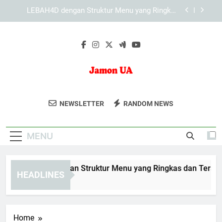
Skip
EDWINSLOT dengan Desain Responsif untuk
to
Berbagai Perangkat
content
LEBAH4D dengan Desain Responsif untuk
Berbagai Perangkat
EDWINSLOT dengan Struktur Menu yang Ringkas
dan Terarah
LEBAH4D dengan Struktur Menu yang Ringkas
dan Terarah
Jamon UA
Nikmati Jamon Iberico Berkualitas Dari
EDWINSLOT dengan Desain Responsif untuk
NEWSLETTER
RANDOM NEWS
Berbagai Perangkat
Jamonua. Produk Khas Spanyol Dengan
LEBAH4D dengan Desain Responsif untuk
Cita Rasa Autentik.
Berbagai Perangkat
MENU
DWINSLOT dengan Struktur Menu yang Ringkas dan Terarah
HEADLINES
Weeks Ago
Home