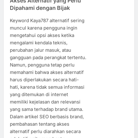
Akses Alternatif yang Perlu
Dipahami dengan Bijak
Keyword Kaya787 alternatif sering
muncul karena pengguna ingin
mengetahui opsi akses ketika
mengalami kendala teknis,
perubahan jalur masuk, atau
gangguan pada perangkat tertentu.
Namun, pengguna tetap perlu
memahami bahwa akses alternatif
harus diperlakukan secara hati-
hati, karena tidak semua informasi
yang ditemukan di internet
memiliki kejelasan dan relevansi
yang sama terhadap brand utama.
Dalam artikel SEO berbasis brand,
pembahasan tentang akses
alternatif perlu diarahkan secara