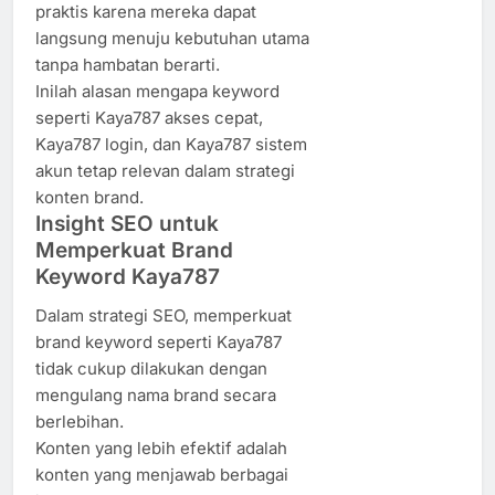
praktis karena mereka dapat
langsung menuju kebutuhan utama
tanpa hambatan berarti.
Inilah alasan mengapa keyword
seperti Kaya787 akses cepat,
Kaya787 login, dan Kaya787 sistem
akun tetap relevan dalam strategi
konten brand.
Insight SEO untuk
Memperkuat Brand
Keyword Kaya787
Dalam strategi SEO, memperkuat
brand keyword seperti Kaya787
tidak cukup dilakukan dengan
mengulang nama brand secara
berlebihan.
Konten yang lebih efektif adalah
konten yang menjawab berbagai