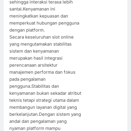
sehingga interaksi terasa lebih
santai.Kenyamanan ini
meningkatkan kepuasan dan
memperkuat hubungan pengguna
dengan platform.
Secara keseluruhan slot online
yang mengutamakan stabilitas
sistem dan kenyamanan
merupakan hasil integrasi
perencanaan arsitektur
manajemen performa dan fokus
pada pengalaman
pengguna.Stabilitas dan
kenyamanan bukan sekadar atribut
teknis tetapi strategi utama dalam
membangun layanan digital yang
berkelanjutan.Dengan sistem yang
andal dan pengalaman yang
nyaman platform mampu