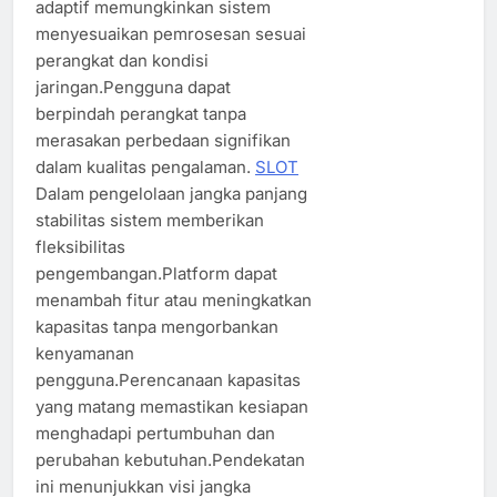
adaptif memungkinkan sistem
menyesuaikan pemrosesan sesuai
perangkat dan kondisi
jaringan.Pengguna dapat
berpindah perangkat tanpa
merasakan perbedaan signifikan
dalam kualitas pengalaman.
SLOT
Dalam pengelolaan jangka panjang
stabilitas sistem memberikan
fleksibilitas
pengembangan.Platform dapat
menambah fitur atau meningkatkan
kapasitas tanpa mengorbankan
kenyamanan
pengguna.Perencanaan kapasitas
yang matang memastikan kesiapan
menghadapi pertumbuhan dan
perubahan kebutuhan.Pendekatan
ini menunjukkan visi jangka