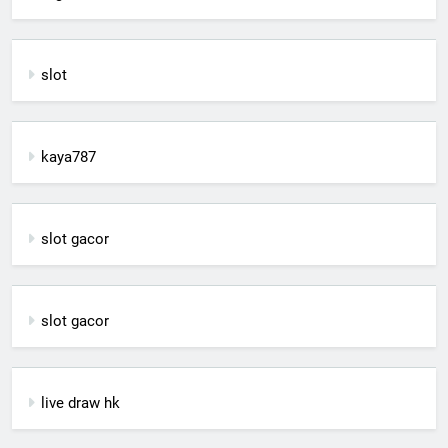
slot
kaya787
slot gacor
slot gacor
live draw hk