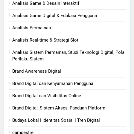
Analisis Game & Desain Interaktif
Analisis Game Digital & Edukasi Pengguna
Analisis Permainan
Analisis Real-time & Strategi Slot
Analisis Sistem Permainan, Studi Teknologi Digital, Pola
Perilaku Sistem
Brand Awareness Digital
Brand Digital dan Kenyamanan Pengguna
Brand Digital dan Visibilitas Online
Brand Digital, Sistem Akses, Panduan Platform
Budaya Lokal | Identitas Sosial | Tren Digital
campestre