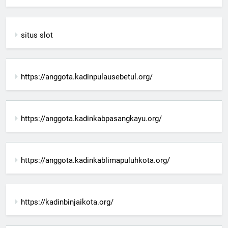
situs slot
https://anggota.kadinpulausebetul.org/
https://anggota.kadinkabpasangkayu.org/
https://anggota.kadinkablimapuluhkota.org/
https://kadinbinjaikota.org/