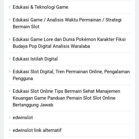
Edukasi & Teknologi Game
Edukasi Game / Analisis Waktu Permainan / Strategi
Bermain Slot
Edukasi Game Lore dan Dunia Pokémon Karakter Fiksi
Budaya Pop Digital Analisis Waralaba
Edukasi Istilah Digital
Edukasi Slot Digital, Tren Permainan Online, Pengalaman
Pengguna
Edukasi Slot Online Tips Bermain Sehat Manajemen
Keuangan Game Panduan Pemain Slot Slot Online
Bertanggung Jawab
edwinslot
edwinslot link alternatif