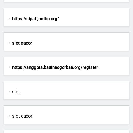
https://sipafijantho.org/
slot gacor
https://anggota.kadinbogorkab.org/register
slot
slot gacor