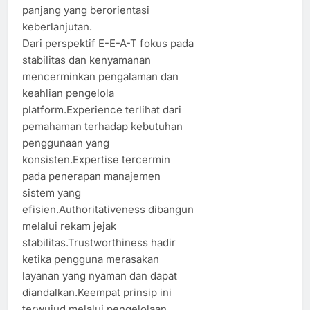
panjang yang berorientasi
keberlanjutan.
Dari perspektif E-E-A-T fokus pada
stabilitas dan kenyamanan
mencerminkan pengalaman dan
keahlian pengelola
platform.Experience terlihat dari
pemahaman terhadap kebutuhan
penggunaan yang
konsisten.Expertise tercermin
pada penerapan manajemen
sistem yang
efisien.Authoritativeness dibangun
melalui rekam jejak
stabilitas.Trustworthiness hadir
ketika pengguna merasakan
layanan yang nyaman dan dapat
diandalkan.Keempat prinsip ini
terwujud melalui pengelolaan