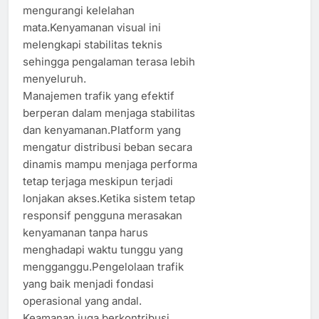
mengurangi kelelahan
mata.Kenyamanan visual ini
melengkapi stabilitas teknis
sehingga pengalaman terasa lebih
menyeluruh.
Manajemen trafik yang efektif
berperan dalam menjaga stabilitas
dan kenyamanan.Platform yang
mengatur distribusi beban secara
dinamis mampu menjaga performa
tetap terjaga meskipun terjadi
lonjakan akses.Ketika sistem tetap
responsif pengguna merasakan
kenyamanan tanpa harus
menghadapi waktu tunggu yang
mengganggu.Pengelolaan trafik
yang baik menjadi fondasi
operasional yang andal.
Keamanan juga berkontribusi