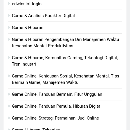
edwinslot login
Game & Analisis Karakter Digital
Game & Hiburan
Game & Hiburan Pengembangan Diri Manajemen Waktu
Kesehatan Mental Produktivitas
Game & Hiburan, Komunitas Gaming, Teknologi Digital,
Tren Industri
Game Online, Kehidupan Sosial, Kesehatan Mental, Tips
Bermain Game, Manajemen Waktu
Game Online, Panduan Bermain, Fitur Unggulan
Game Online, Panduan Pemula, Hiburan Digital
Game Online, Strategi Permainan, Judi Online
Game, Hiburan, Teknologi