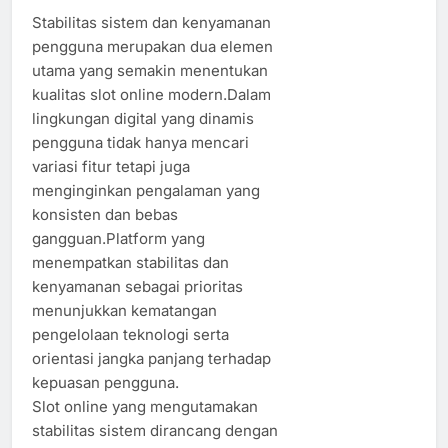
Stabilitas sistem dan kenyamanan
pengguna merupakan dua elemen
utama yang semakin menentukan
kualitas slot online modern.Dalam
lingkungan digital yang dinamis
pengguna tidak hanya mencari
variasi fitur tetapi juga
menginginkan pengalaman yang
konsisten dan bebas
gangguan.Platform yang
menempatkan stabilitas dan
kenyamanan sebagai prioritas
menunjukkan kematangan
pengelolaan teknologi serta
orientasi jangka panjang terhadap
kepuasan pengguna.
Slot online yang mengutamakan
stabilitas sistem dirancang dengan