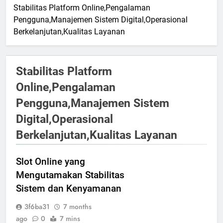
Stabilitas Platform Online,Pengalaman
Pengguna,Manajemen Sistem Digital,Operasional
Berkelanjutan,Kualitas Layanan
Stabilitas Platform
Online,Pengalaman
Pengguna,Manajemen Sistem
Digital,Operasional
Berkelanjutan,Kualitas Layanan
Slot Online yang
Mengutamakan Stabilitas
Sistem dan Kenyamanan
3f6ba31
7 months
ago
0
7 mins