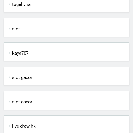
togel viral
slot
kaya787
slot gacor
slot gacor
live draw hk