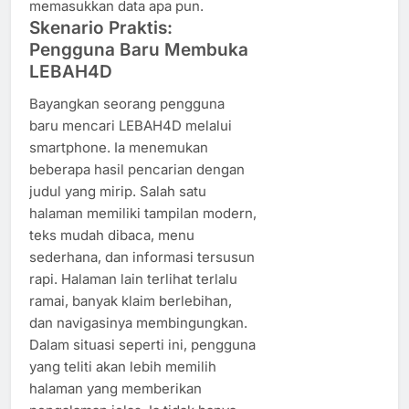
memasukkan data apa pun.
Skenario Praktis:
Pengguna Baru Membuka
LEBAH4D
Bayangkan seorang pengguna
baru mencari LEBAH4D melalui
smartphone. Ia menemukan
beberapa hasil pencarian dengan
judul yang mirip. Salah satu
halaman memiliki tampilan modern,
teks mudah dibaca, menu
sederhana, dan informasi tersusun
rapi. Halaman lain terlihat terlalu
ramai, banyak klaim berlebihan,
dan navigasinya membingungkan.
Dalam situasi seperti ini, pengguna
yang teliti akan lebih memilih
halaman yang memberikan