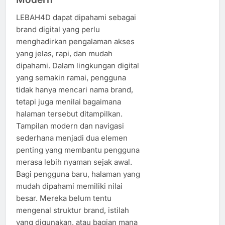
LEBAH4D dapat dipahami sebagai
brand digital yang perlu
menghadirkan pengalaman akses
yang jelas, rapi, dan mudah
dipahami. Dalam lingkungan digital
yang semakin ramai, pengguna
tidak hanya mencari nama brand,
tetapi juga menilai bagaimana
halaman tersebut ditampilkan.
Tampilan modern dan navigasi
sederhana menjadi dua elemen
penting yang membantu pengguna
merasa lebih nyaman sejak awal.
Bagi pengguna baru, halaman yang
mudah dipahami memiliki nilai
besar. Mereka belum tentu
mengenal struktur brand, istilah
yang digunakan, atau bagian mana