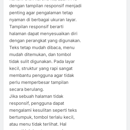
dengan tampilan responsif menjadi
penting agar pengalaman tetap
nyaman di berbagai ukuran layar.
Tampilan responsif berarti
halaman dapat menyesuaikan diri
dengan perangkat yang digunakan.
Teks tetap mudah dibaca, menu
mudah ditemukan, dan tombol
tidak sulit digunakan. Pada layar
kecil, struktur yang rapi sangat
membantu pengguna agar tidak
perlu memperbesar tampilan
secara berulang.
Jika sebuah halaman tidak
responsif, pengguna dapat
mengalami kesulitan seperti teks
bertumpuk, tombol terlalu kecil,
atau menu tidak terlihat. Hal