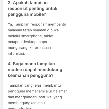
3. Apakah tampilan
responsif penting untuk
pengguna mobile?
Ya. Tampilan responsif membantu
halaman tetap nyaman dibuka
melalui smartphone, tablet,
maupun desktop tanpa
mengurangi keterbacaan
informasi.
4. Bagaimana tampilan
modern dapat mendukung
keamanan pengguna?
Tampilan yang jelas membantu
pengguna memahami alur halaman
dan menghindari instruksi yang
membingungkan atau
mencurigakan.