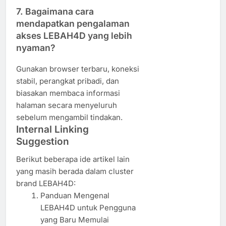
7. Bagaimana cara
mendapatkan pengalaman
akses LEBAH4D yang lebih
nyaman?
Gunakan browser terbaru, koneksi
stabil, perangkat pribadi, dan
biasakan membaca informasi
halaman secara menyeluruh
sebelum mengambil tindakan.
Internal Linking
Suggestion
Berikut beberapa ide artikel lain
yang masih berada dalam cluster
brand LEBAH4D:
Panduan Mengenal
LEBAH4D untuk Pengguna
yang Baru Memulai