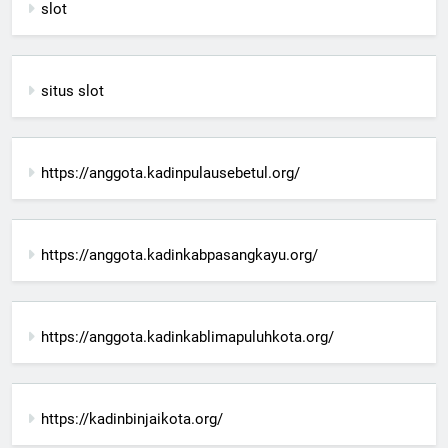
slot
situs slot
https://anggota.kadinpulausebetul.org/
https://anggota.kadinkabpasangkayu.org/
https://anggota.kadinkablimapuluhkota.org/
https://kadinbinjaikota.org/