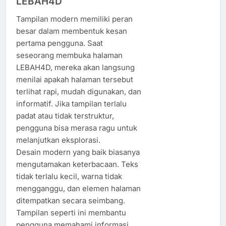
LEBAH4D
Tampilan modern memiliki peran
besar dalam membentuk kesan
pertama pengguna. Saat
seseorang membuka halaman
LEBAH4D, mereka akan langsung
menilai apakah halaman tersebut
terlihat rapi, mudah digunakan, dan
informatif. Jika tampilan terlalu
padat atau tidak terstruktur,
pengguna bisa merasa ragu untuk
melanjutkan eksplorasi.
Desain modern yang baik biasanya
mengutamakan keterbacaan. Teks
tidak terlalu kecil, warna tidak
mengganggu, dan elemen halaman
ditempatkan secara seimbang.
Tampilan seperti ini membantu
pengguna memahami informasi