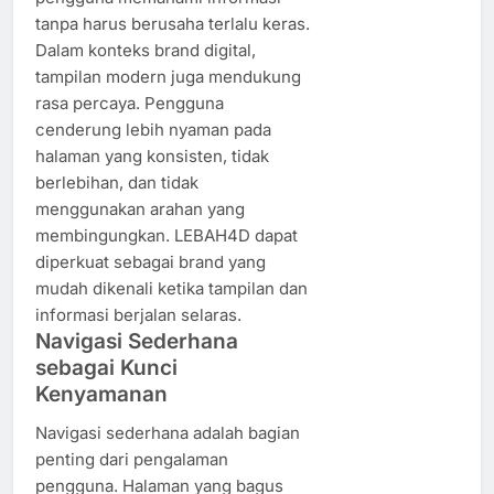
tanpa harus berusaha terlalu keras.
Dalam konteks brand digital,
tampilan modern juga mendukung
rasa percaya. Pengguna
cenderung lebih nyaman pada
halaman yang konsisten, tidak
berlebihan, dan tidak
menggunakan arahan yang
membingungkan. LEBAH4D dapat
diperkuat sebagai brand yang
mudah dikenali ketika tampilan dan
informasi berjalan selaras.
Navigasi Sederhana
sebagai Kunci
Kenyamanan
Navigasi sederhana adalah bagian
penting dari pengalaman
pengguna. Halaman yang bagus