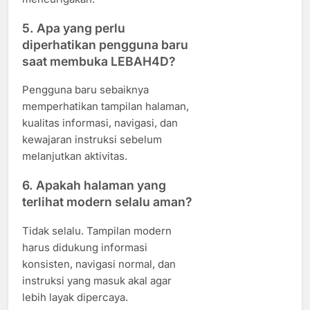
5. Apa yang perlu
diperhatikan pengguna baru
saat membuka LEBAH4D?
Pengguna baru sebaiknya
memperhatikan tampilan halaman,
kualitas informasi, navigasi, dan
kewajaran instruksi sebelum
melanjutkan aktivitas.
6. Apakah halaman yang
terlihat modern selalu aman?
Tidak selalu. Tampilan modern
harus didukung informasi
konsisten, navigasi normal, dan
instruksi yang masuk akal agar
lebih layak dipercaya.