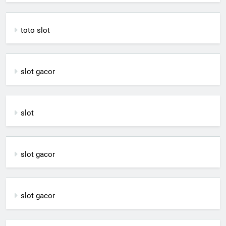
toto slot
slot gacor
slot
slot gacor
slot gacor