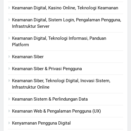
Keamanan Digital, Kasino Online, Teknologi Keamanan
Keamanan Digital, Sistem Login, Pengalaman Pengguna,
Infrastruktur Server
Keamanan Digital, Teknologi Informasi, Panduan
Platform
Keamanan Siber
Keamanan Siber & Privasi Pengguna
Keamanan Siber, Teknologi Digital, Inovasi Sistem,
Infrastruktur Online
Keamanan Sistem & Perlindungan Data
Keamanan Web & Pengalaman Pengguna (UX)
Kenyamanan Pengguna Digital