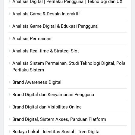
Analisis Digital | Perilaku Pengguna | Teknologi dan UX
Analisis Game & Desain Interaktif
Analisis Game Digital & Edukasi Pengguna
Analisis Permainan
Analisis Real-time & Strategi Slot
Analisis Sistem Permainan, Studi Teknologi Digital, Pola
Perilaku Sistem
Brand Awareness Digital
Brand Digital dan Kenyamanan Pengguna
Brand Digital dan Visibilitas Online
Brand Digital, Sistem Akses, Panduan Platform
Budaya Lokal | Identitas Sosial | Tren Digital