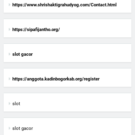
https://www.shrishaktigrahudyog.com/Contact.html
https://sipafijantho.org/
slot gacor
https://anggota.kadinbogorkab.org/register
slot
slot gacor