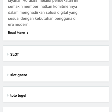
layanan.Horas88 melalui pendekatan ini
semakin memperlihatkan komitmennya
dalam menghadirkan solusi digital yang
sesuai dengan kebutuhan pengguna di
era modern.
Read More
SLOT
slot gacor
toto togel