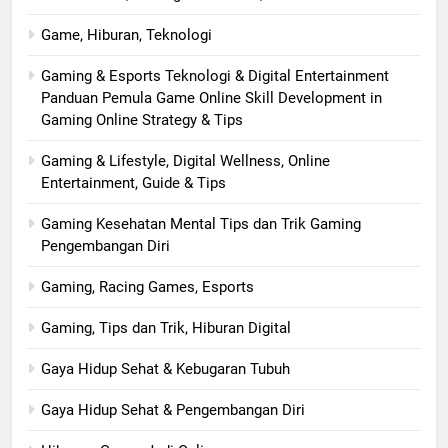
Game, Hiburan, Teknologi
Gaming & Esports Teknologi & Digital Entertainment
Panduan Pemula Game Online Skill Development in
Gaming Online Strategy & Tips
Gaming & Lifestyle, Digital Wellness, Online
Entertainment, Guide & Tips
Gaming Kesehatan Mental Tips dan Trik Gaming
Pengembangan Diri
Gaming, Racing Games, Esports
Gaming, Tips dan Trik, Hiburan Digital
Gaya Hidup Sehat & Kebugaran Tubuh
Gaya Hidup Sehat & Pengembangan Diri