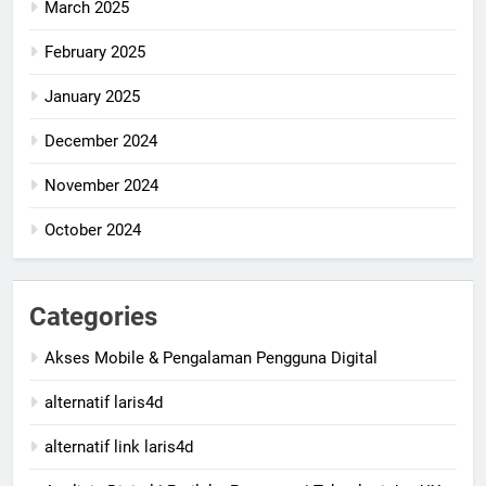
March 2025
February 2025
January 2025
December 2024
November 2024
October 2024
Categories
Akses Mobile & Pengalaman Pengguna Digital
alternatif laris4d
alternatif link laris4d