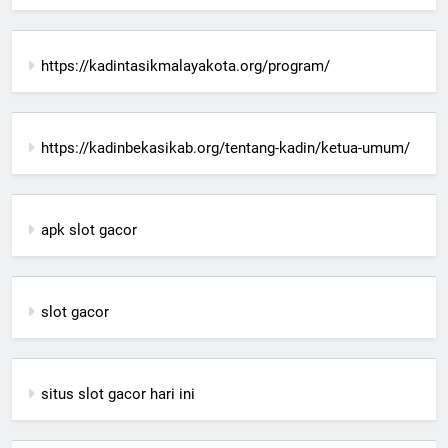
https://kadintasikmalayakota.org/program/
https://kadinbekasikab.org/tentang-kadin/ketua-umum/
apk slot gacor
slot gacor
situs slot gacor hari ini