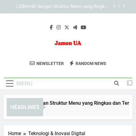
Skip
EDWINSLOT dengan Desain Responsif untuk
to
Berbagai Perangkat
content
LEBAH4D dengan Desain Responsif untuk
Berbagai Perangkat
EDWINSLOT dengan Struktur Menu yang Ringkas
dan Terarah
LEBAH4D dengan Struktur Menu yang Ringkas
dan Terarah
Jamon UA
Nikmati Jamon Iberico Berkualitas Dari
EDWINSLOT dengan Desain Responsif untuk
NEWSLETTER
RANDOM NEWS
Berbagai Perangkat
Jamonua. Produk Khas Spanyol Dengan
LEBAH4D dengan Desain Responsif untuk
Cita Rasa Autentik.
Berbagai Perangkat
MENU
DWINSLOT dengan Struktur Menu yang Ringkas dan Terarah
HEADLINES
Week Ago
Home
Teknologi & Inovasi Digital