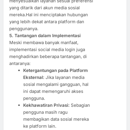
menyesuaikan layanan sesuai preferensi
yang ditarik dari akun media sosial
mereka.Hal ini menciptakan hubungan
yang lebih dekat antara platform dan
penggunanya.
5. Tantangan dalam Implementasi
Meski membawa banyak manfaat,
implementasi social media login juga
menghadirkan beberapa tantangan, di
antaranya:
Ketergantungan pada Platform
Eksternal:
Jika layanan media
sosial mengalami gangguan, hal
ini dapat memengaruhi akses
pengguna.
Kekhawatiran Privasi:
Sebagian
pengguna masih ragu
membagikan data sosial mereka
ke platform lain.