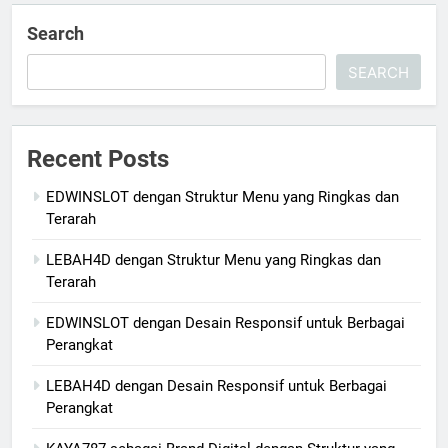
Search
SEARCH
Recent Posts
EDWINSLOT dengan Struktur Menu yang Ringkas dan
Terarah
LEBAH4D dengan Struktur Menu yang Ringkas dan
Terarah
EDWINSLOT dengan Desain Responsif untuk Berbagai
Perangkat
LEBAH4D dengan Desain Responsif untuk Berbagai
Perangkat