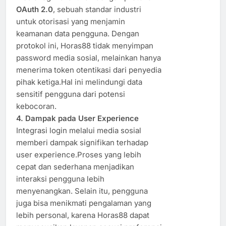
OAuth 2.0
, sebuah standar industri
untuk otorisasi yang menjamin
keamanan data pengguna. Dengan
protokol ini, Horas88 tidak menyimpan
password media sosial, melainkan hanya
menerima token otentikasi dari penyedia
pihak ketiga.Hal ini melindungi data
sensitif pengguna dari potensi
kebocoran.
4. Dampak pada User Experience
Integrasi login melalui media sosial
memberi dampak signifikan terhadap
user experience.Proses yang lebih
cepat dan sederhana menjadikan
interaksi pengguna lebih
menyenangkan. Selain itu, pengguna
juga bisa menikmati pengalaman yang
lebih personal, karena Horas88 dapat