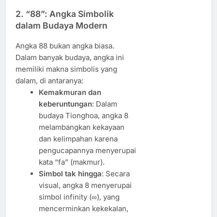
2. “88”: Angka Simbolik
dalam Budaya Modern
Angka 88 bukan angka biasa.
Dalam banyak budaya, angka ini
memiliki makna simbolis yang
dalam, di antaranya:
Kemakmuran dan
keberuntungan
: Dalam
budaya Tionghoa, angka 8
melambangkan kekayaan
dan kelimpahan karena
pengucapannya menyerupai
kata “fa” (makmur).
Simbol tak hingga
: Secara
visual, angka 8 menyerupai
simbol infinity (∞), yang
mencerminkan kekekalan,