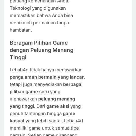
peluang kemenangan Anda.
Teknologi yang digunakan
memastikan bahwa Anda bisa
menikmati permainan tanpa
hambatan.
Beragam Pilihan Game
dengan Peluang Menang
Tinggi
Lebah4d tidak hanya menawarkan
pengalaman bermain yang lancar
,
tetapi juga menyediakan
berbagai
pilihan game seru
yang
menawarkan
peluang menang
yang tinggi
. Dari
game aksi
yang
penuh tantangan hingga
game
kasual
yang lebih santai, Lebah4d
memiliki game untuk semua tipe
pemain. Setiap game dirancang