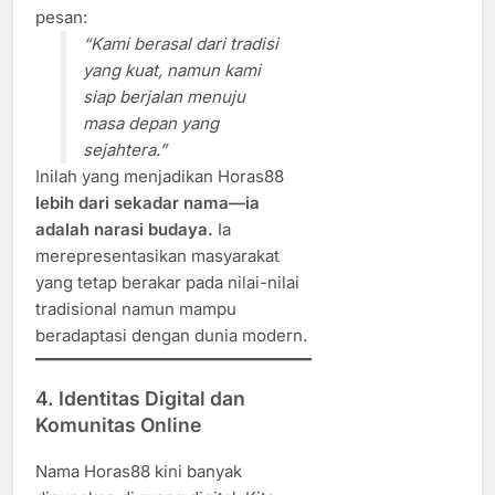
pesan:
“Kami berasal dari tradisi
yang kuat, namun kami
siap berjalan menuju
masa depan yang
sejahtera.”
Inilah yang menjadikan Horas88
lebih dari sekadar nama—ia
adalah narasi budaya.
Ia
merepresentasikan masyarakat
yang tetap berakar pada nilai-nilai
tradisional namun mampu
beradaptasi dengan dunia modern.
4. Identitas Digital dan
Komunitas Online
Nama Horas88 kini banyak