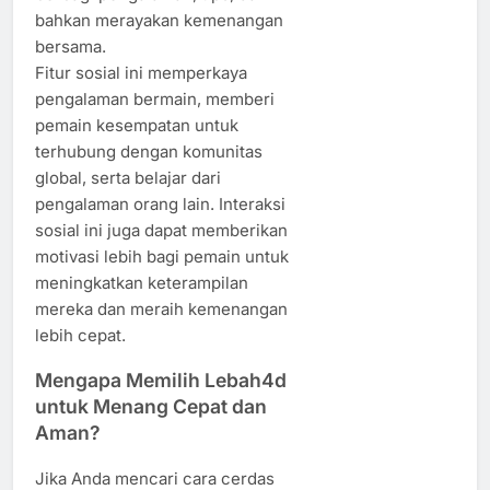
bahkan merayakan kemenangan
bersama.
Fitur sosial ini memperkaya
pengalaman bermain, memberi
pemain kesempatan untuk
terhubung dengan komunitas
global, serta belajar dari
pengalaman orang lain. Interaksi
sosial ini juga dapat memberikan
motivasi lebih bagi pemain untuk
meningkatkan keterampilan
mereka dan meraih kemenangan
lebih cepat.
Mengapa Memilih Lebah4d
untuk Menang Cepat dan
Aman?
Jika Anda mencari cara cerdas