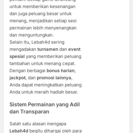
untuk memberikan kesenangan
dan juga peluang besar untuk
menang, menjadikan setiap sesi
permainan lebih menyenangkan
dan menguntungkan.
Selain itu, Lebah4d sering
mengadakan
turnamen
dan
event
spesial
yang memberikan peluang
tambahan untuk menang cepat.
Dengan berbagai
bonus harian
,
jackpot
, dan
promosi lainnya
,
Anda dapat meningkatkan peluang
Anda untuk meraih hadiah besar.
Sistem Permainan yang Adil
dan Transparan
Salah satu alasan mengapa
Lebah4d
begitu dihargai oleh para