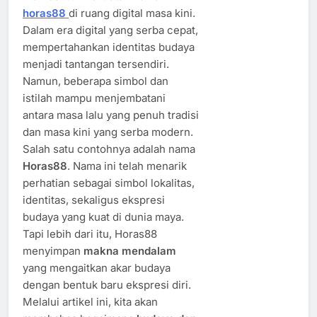
horas88
di ruang digital masa kini.
Dalam era digital yang serba cepat,
mempertahankan identitas budaya
menjadi tantangan tersendiri.
Namun, beberapa simbol dan
istilah mampu menjembatani
antara masa lalu yang penuh tradisi
dan masa kini yang serba modern.
Salah satu contohnya adalah nama
Horas88
. Nama ini telah menarik
perhatian sebagai simbol lokalitas,
identitas, sekaligus ekspresi
budaya yang kuat di dunia maya.
Tapi lebih dari itu, Horas88
menyimpan
makna mendalam
yang mengaitkan akar budaya
dengan bentuk baru ekspresi diri.
Melalui artikel ini, kita akan