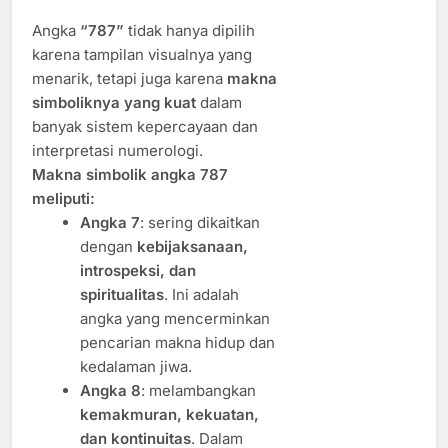
Angka
“787”
tidak hanya dipilih
karena tampilan visualnya yang
menarik, tetapi juga karena
makna
simboliknya yang kuat
dalam
banyak sistem kepercayaan dan
interpretasi numerologi.
Makna simbolik angka 787
meliputi:
Angka 7
: sering dikaitkan
dengan
kebijaksanaan,
introspeksi, dan
spiritualitas
. Ini adalah
angka yang mencerminkan
pencarian makna hidup dan
kedalaman jiwa.
Angka 8
: melambangkan
kemakmuran, kekuatan,
dan kontinuitas
. Dalam