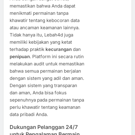
memastikan bahwa Anda dapat
menikmati permainan tanpa
khawatir tentang kebocoran data
atau ancaman keamanan lainnya.
Tidak hanya itu, Lebah4d juga
memiliki kebijakan yang ketat
terhadap praktik
kecurangan
dan
penipuan
. Platform ini secara rutin
melakukan audit untuk memastikan
bahwa semua permainan berjalan
dengan sistem yang adil dan aman.
Dengan sistem yang transparan
dan aman, Anda bisa fokus
sepenuhnya pada permainan tanpa
perlu khawatir tentang keamanan
data pribadi Anda.
Dukungan Pelanggan 24/7
untuk Pengalaman Bermain