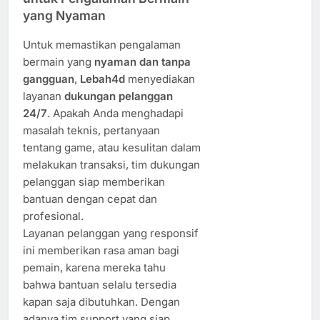
yang Nyaman
Untuk memastikan pengalaman
bermain yang
nyaman dan tanpa
gangguan
,
Lebah4d
menyediakan
layanan
dukungan pelanggan
24/7
. Apakah Anda menghadapi
masalah teknis, pertanyaan
tentang game, atau kesulitan dalam
melakukan transaksi, tim dukungan
pelanggan siap memberikan
bantuan dengan cepat dan
profesional.
Layanan pelanggan yang responsif
ini memberikan rasa aman bagi
pemain, karena mereka tahu
bahwa bantuan selalu tersedia
kapan saja dibutuhkan. Dengan
adanya tim support yang siap