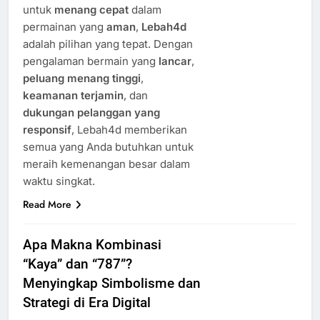
untuk
menang cepat
dalam
permainan yang
aman
,
Lebah4d
adalah pilihan yang tepat. Dengan
pengalaman bermain yang
lancar
,
peluang menang tinggi
,
keamanan terjamin
, dan
dukungan pelanggan yang
responsif
, Lebah4d memberikan
semua yang Anda butuhkan untuk
meraih kemenangan besar dalam
waktu singkat.
Read More
Apa Makna Kombinasi
“Kaya” dan “787”?
Menyingkap Simbolisme dan
Strategi di Era Digital