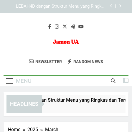
Skip
EDWINSLOT dengan Desain Responsif untuk
to
Berbagai Perangkat
content
LEBAH4D dengan Desain Responsif untuk
Berbagai Perangkat
EDWINSLOT dengan Struktur Menu yang Ringkas
dan Terarah
LEBAH4D dengan Struktur Menu yang Ringkas
dan Terarah
Jamon UA
Nikmati Jamon Iberico Berkualitas Dari
EDWINSLOT dengan Desain Responsif untuk
NEWSLETTER
RANDOM NEWS
Berbagai Perangkat
Jamonua. Produk Khas Spanyol Dengan
LEBAH4D dengan Desain Responsif untuk
Cita Rasa Autentik.
Berbagai Perangkat
MENU
DWINSLOT dengan Struktur Menu yang Ringkas dan Terarah
HEADLINES
 Weeks Ago
Home
2025
March