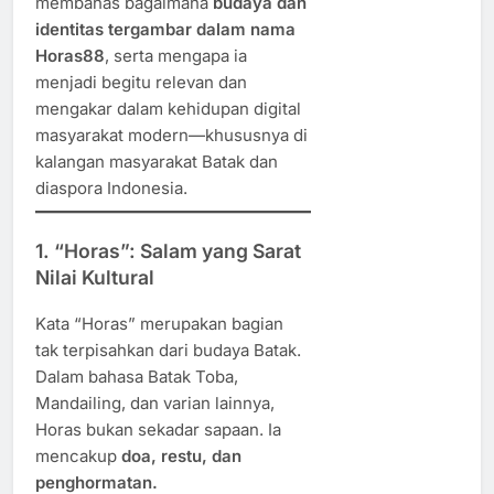
membahas bagaimana
budaya dan
identitas tergambar dalam nama
Horas88
, serta mengapa ia
menjadi begitu relevan dan
mengakar dalam kehidupan digital
masyarakat modern—khususnya di
kalangan masyarakat Batak dan
diaspora Indonesia.
1. “Horas”: Salam yang Sarat
Nilai Kultural
Kata “Horas” merupakan bagian
tak terpisahkan dari budaya Batak.
Dalam bahasa Batak Toba,
Mandailing, dan varian lainnya,
Horas bukan sekadar sapaan. Ia
mencakup
doa, restu, dan
penghormatan.