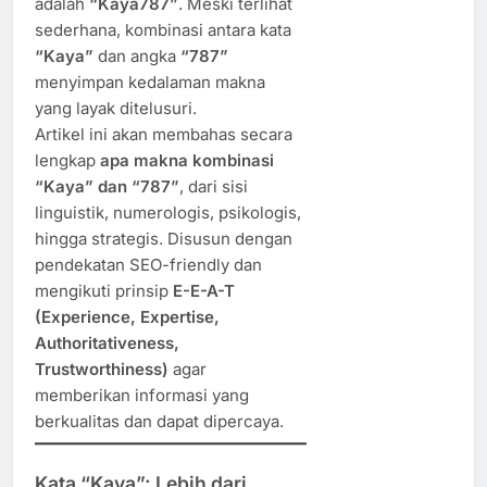
adalah
“Kaya787”
. Meski terlihat
sederhana, kombinasi antara kata
“Kaya”
dan angka
“787”
menyimpan kedalaman makna
yang layak ditelusuri.
Artikel ini akan membahas secara
lengkap
apa makna kombinasi
“Kaya” dan “787”
, dari sisi
linguistik, numerologis, psikologis,
hingga strategis. Disusun dengan
pendekatan SEO-friendly dan
mengikuti prinsip
E-E-A-T
(Experience, Expertise,
Authoritativeness,
Trustworthiness)
agar
memberikan informasi yang
berkualitas dan dapat dipercaya.
Kata “Kaya”: Lebih dari