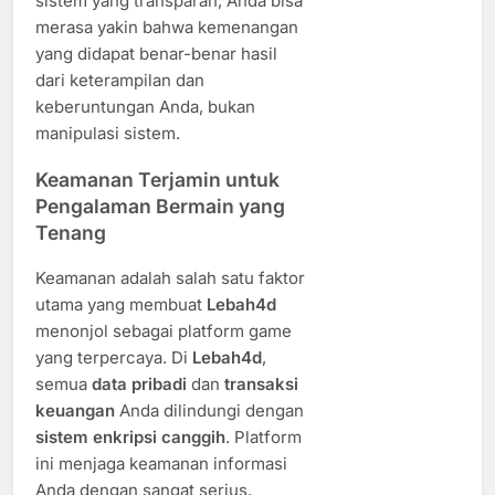
sistem yang transparan, Anda bisa
merasa yakin bahwa kemenangan
yang didapat benar-benar hasil
dari keterampilan dan
keberuntungan Anda, bukan
manipulasi sistem.
Keamanan Terjamin untuk
Pengalaman Bermain yang
Tenang
Keamanan adalah salah satu faktor
utama yang membuat
Lebah4d
menonjol sebagai platform game
yang terpercaya. Di
Lebah4d
,
semua
data pribadi
dan
transaksi
keuangan
Anda dilindungi dengan
sistem enkripsi canggih
. Platform
ini menjaga keamanan informasi
Anda dengan sangat serius,