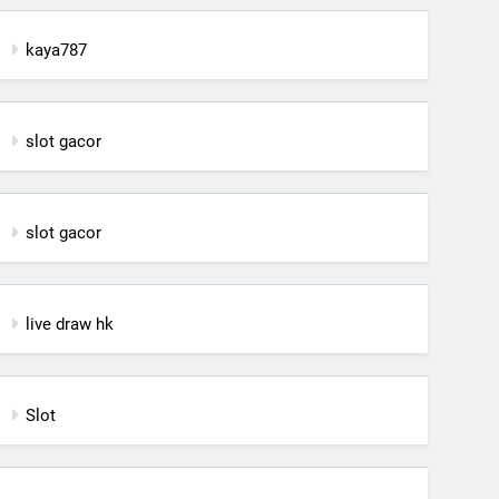
kaya787
slot gacor
slot gacor
live draw hk
Slot