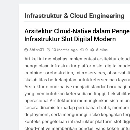
Infrastruktur & Cloud Engineering
Arsitektur Cloud-Native dalam Penge
Infrastruktur Slot Digital Modern
3f6ba31
10 Months Ago
0
6 Mins
Artikel ini membahas implementasi arsitektur clou
pengelolaan infrastruktur platform slot digital mo
container orchestration, microservices, observabil
skalabilitas berkelanjutan untuk ketersediaan layan
Arsitektur cloud-native menjadi standar baru bagi pl
yang membutuhkan ketersediaan tinggi, fleksibilita
operasional.Arsitektur ini memungkinkan sistem un
secara dinamis terhadap perubahan trafik, memper
deployment, serta mengurangi risiko kegagalan te
konteks pengelolaan infrastruktur platform slot dig
cloud-native memberikan pondasi yang kokoh un