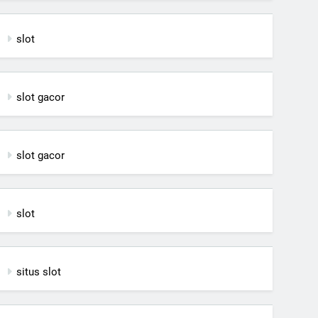
slot
slot gacor
slot gacor
slot
situs slot