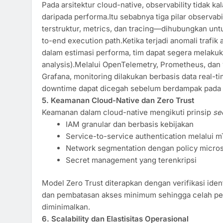
Pada arsitektur cloud-native, observability tidak ka
daripada performa.Itu sebabnya tiga pilar observab
terstruktur, metrics, dan tracing—dihubungkan un
to-end execution path.Ketika terjadi anomali trafi
dalam estimasi performa, tim dapat segera melaku
analysis).Melalui OpenTelemetry, Prometheus, dan v
Grafana, monitoring dilakukan berbasis data real-t
downtime dapat dicegah sebelum berdampak pada
5. Keamanan Cloud-Native dan Zero Trust
Keamanan dalam cloud-native mengikuti prinsip
se
IAM granular dan berbasis kebijakan
Service-to-service authentication melalui 
Network segmentation dengan policy micro
Secret management yang terenkripsi
Model Zero Trust diterapkan dengan verifikasi iden
dan pembatasan akses minimum sehingga celah p
diminimalkan.
6. Scalability dan Elastisitas Operasional