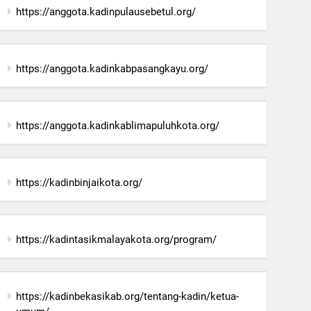
https://anggota.kadinpulausebetul.org/
https://anggota.kadinkabpasangkayu.org/
https://anggota.kadinkablimapuluhkota.org/
https://kadinbinjaikota.org/
https://kadintasikmalayakota.org/program/
https://kadinbekasikab.org/tentang-kadin/ketua-