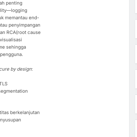
lah penting
ility—logging
tuk memantau end-
k atau penyimpangan
kan RCA(root cause
isualisasi
ime sehingga
 pengguna.
cure by design
:
mTLS
segmentation
titas berkelanjutan
enyusupan