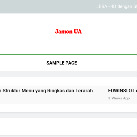
LEBAH4D dengan Str
EDWINSLOT dengan Desain
LEBAH4D dengan Desain
mon UA
EDWINSLOT dengan Str
mon Iberico Berkualitas Dari Jamonua. Produk Khas Spanyol D
LEBAH4D dengan Str
SAMPLE PAGE
EDWINSLOT dengan Desain
LEBAH4D dengan Desain
enu yang Ringkas dan Terarah
EDWINSLOT dengan Desai
3 Weeks Ago