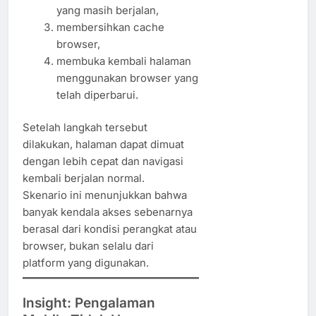
yang masih berjalan,
membersihkan cache
browser,
membuka kembali halaman
menggunakan browser yang
telah diperbarui.
Setelah langkah tersebut
dilakukan, halaman dapat dimuat
dengan lebih cepat dan navigasi
kembali berjalan normal.
Skenario ini menunjukkan bahwa
banyak kendala akses sebenarnya
berasal dari kondisi perangkat atau
browser, bukan selalu dari
platform yang digunakan.
Insight: Pengalaman