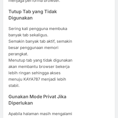
menjaga performa browser.
Tutup Tab yang Tidak
Digunakan
Sering kali pengguna membuka
banyak tab sekaligus.
Semakin banyak tab aktif, semakin
besar penggunaan memori
perangkat.
Menutup tab yang tidak digunakan
akan membantu browser bekerja
lebih ringan sehingga akses
menuju KAYA787 menjadi lebih
stabil.
Gunakan Mode Privat Jika
Diperlukan
Apabila halaman masih mengalami