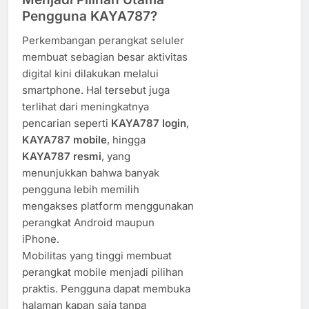
Pengguna KAYA787?
Perkembangan perangkat seluler
membuat sebagian besar aktivitas
digital kini dilakukan melalui
smartphone. Hal tersebut juga
terlihat dari meningkatnya
pencarian seperti
KAYA787 login
,
KAYA787 mobile
, hingga
KAYA787 resmi
, yang
menunjukkan bahwa banyak
pengguna lebih memilih
mengakses platform menggunakan
perangkat Android maupun
iPhone.
Mobilitas yang tinggi membuat
perangkat mobile menjadi pilihan
praktis. Pengguna dapat membuka
halaman kapan saja tanpa