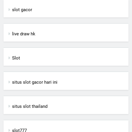
slot gacor
live draw hk
Slot
situs slot gacor hari ini
situs slot thailand
slot777