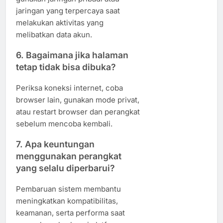
jaringan yang terpercaya saat
melakukan aktivitas yang
melibatkan data akun.
6. Bagaimana jika halaman
tetap tidak bisa dibuka?
Periksa koneksi internet, coba
browser lain, gunakan mode privat,
atau restart browser dan perangkat
sebelum mencoba kembali.
7. Apa keuntungan
menggunakan perangkat
yang selalu diperbarui?
Pembaruan sistem membantu
meningkatkan kompatibilitas,
keamanan, serta performa saat