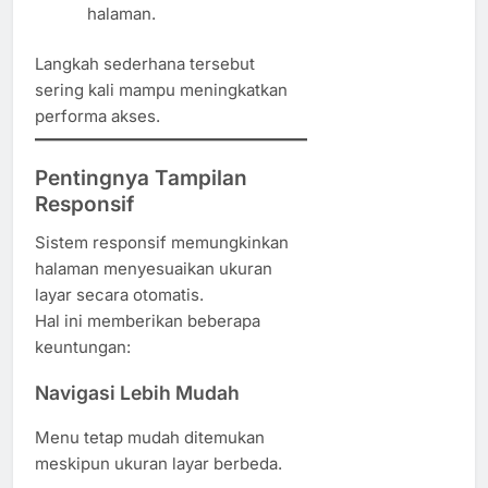
halaman.
Langkah sederhana tersebut
sering kali mampu meningkatkan
performa akses.
Pentingnya Tampilan
Responsif
Sistem responsif memungkinkan
halaman menyesuaikan ukuran
layar secara otomatis.
Hal ini memberikan beberapa
keuntungan:
Navigasi Lebih Mudah
Menu tetap mudah ditemukan
meskipun ukuran layar berbeda.