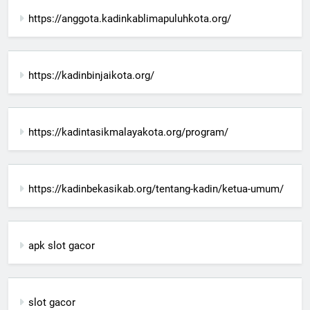
https://anggota.kadinkablimapuluhkota.org/
https://kadinbinjaikota.org/
https://kadintasikmalayakota.org/program/
https://kadinbekasikab.org/tentang-kadin/ketua-umum/
apk slot gacor
slot gacor