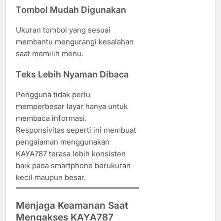
Tombol Mudah Digunakan
Ukuran tombol yang sesuai
membantu mengurangi kesalahan
saat memilih menu.
Teks Lebih Nyaman Dibaca
Pengguna tidak perlu
memperbesar layar hanya untuk
membaca informasi.
Responsivitas seperti ini membuat
pengalaman menggunakan
KAYA787 terasa lebih konsisten
baik pada smartphone berukuran
kecil maupun besar.
Menjaga Keamanan Saat
Mengakses KAYA787