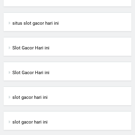
situs slot gacor hari ini
Slot Gacor Hari ini
Slot Gacor Hari ini
slot gacor hari ini
slot gacor hari ini