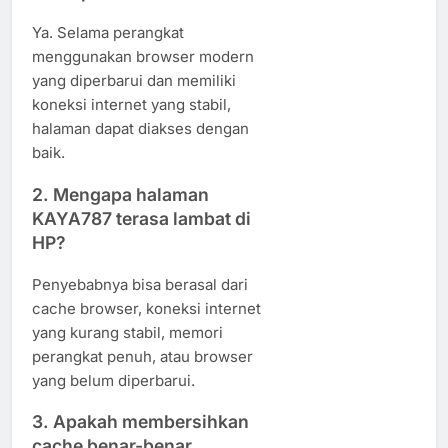
Ya. Selama perangkat
menggunakan browser modern
yang diperbarui dan memiliki
koneksi internet yang stabil,
halaman dapat diakses dengan
baik.
2. Mengapa halaman
KAYA787 terasa lambat di
HP?
Penyebabnya bisa berasal dari
cache browser, koneksi internet
yang kurang stabil, memori
perangkat penuh, atau browser
yang belum diperbarui.
3. Apakah membersihkan
cache benar-benar