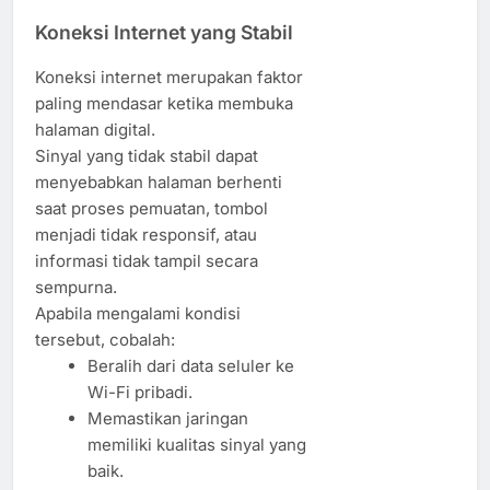
Koneksi Internet yang Stabil
Koneksi internet merupakan faktor
paling mendasar ketika membuka
halaman digital.
Sinyal yang tidak stabil dapat
menyebabkan halaman berhenti
saat proses pemuatan, tombol
menjadi tidak responsif, atau
informasi tidak tampil secara
sempurna.
Apabila mengalami kondisi
tersebut, cobalah:
Beralih dari data seluler ke
Wi-Fi pribadi.
Memastikan jaringan
memiliki kualitas sinyal yang
baik.