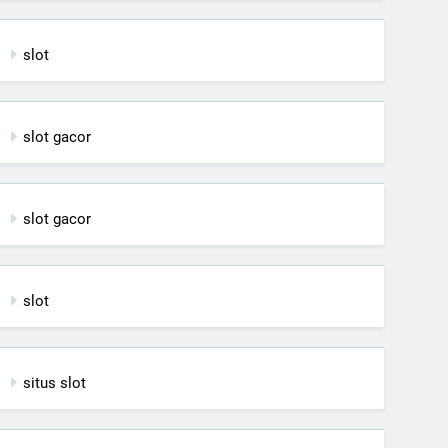
slot
slot gacor
slot gacor
slot
situs slot