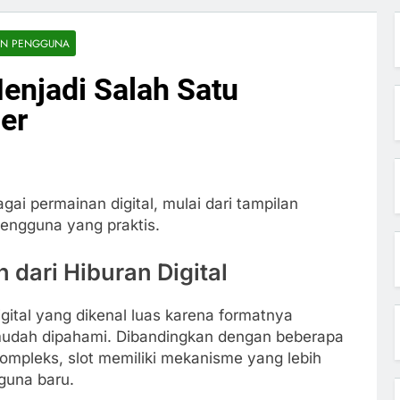
MAN PENGGUNA
enjadi Salah Satu
er
i permainan digital, mulai dari tampilan
engguna yang praktis.
 dari Hiburan Digital
gital yang dikenal luas karena formatnya
 mudah dipahami. Dibandingkan dengan beberapa
ompleks, slot memiliki mekanisme yang lebih
guna baru.