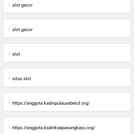
slot gacor
slot gacor
slot
situs slot
https://anggota.kadinpulausebetul.org/
https://anggota.kadinkabpasangkayu.org/