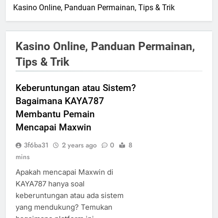
Kasino Online, Panduan Permainan, Tips & Trik
Kasino Online, Panduan Permainan,
Tips & Trik
Keberuntungan atau Sistem?
Bagaimana KAYA787
Membantu Pemain
Mencapai Maxwin
3f6ba31
2 years ago
0
8
mins
Apakah mencapai Maxwin di
KAYA787 hanya soal
keberuntungan atau ada sistem
yang mendukung? Temukan