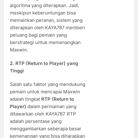
algoritma yang diterapkan. Jadi,
meskipun keberuntungan bisa
memainkan peranan, sistem yang
diterapkan oleh KAYA787 memberi
peluang bagi pemain yang
berstrategi untuk memenangkan
Maxwin.
2.
RTP (Return to Player) yang
Tinggi
Salah satu faktor yang mendukung
pemain untuk mencapai Maxwin
adalah tingkat
RTP (Return to
Player)
dalam permainan yang
ditawarkan oleh KAYA787. RTP
adalah persentase yang
menggambarkan seberapa besar
kemenangan yang bisa diharapkan