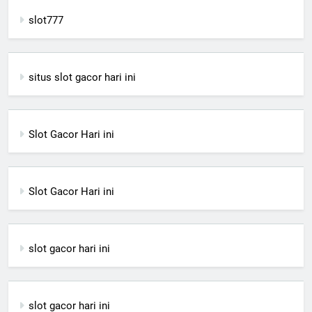
slot777
situs slot gacor hari ini
Slot Gacor Hari ini
Slot Gacor Hari ini
slot gacor hari ini
slot gacor hari ini