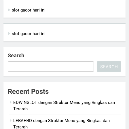
slot gacor hari ini
slot gacor hari ini
Search
SEARCH
Recent Posts
EDWINSLOT dengan Struktur Menu yang Ringkas dan
Terarah
LEBAH4D dengan Struktur Menu yang Ringkas dan
Terarah