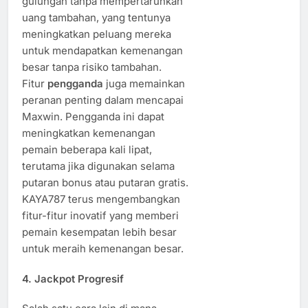
gulungan tanpa mempertaruhkan
uang tambahan, yang tentunya
meningkatkan peluang mereka
untuk mendapatkan kemenangan
besar tanpa risiko tambahan.
Fitur
pengganda
juga memainkan
peranan penting dalam mencapai
Maxwin. Pengganda ini dapat
meningkatkan kemenangan
pemain beberapa kali lipat,
terutama jika digunakan selama
putaran bonus atau putaran gratis.
KAYA787 terus mengembangkan
fitur-fitur inovatif yang memberi
pemain kesempatan lebih besar
untuk meraih kemenangan besar.
4.
Jackpot Progresif