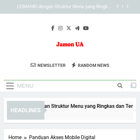
Skip
EDWINSLOT dengan Desain Responsif untuk
to
Berbagai Perangkat
content
LEBAH4D dengan Desain Responsif untuk
Berbagai Perangkat
EDWINSLOT dengan Struktur Menu yang Ringkas
dan Terarah
LEBAH4D dengan Struktur Menu yang Ringkas
dan Terarah
Jamon UA
Nikmati Jamon Iberico Berkualitas Dari
EDWINSLOT dengan Desain Responsif untuk
NEWSLETTER
RANDOM NEWS
Berbagai Perangkat
Jamonua. Produk Khas Spanyol Dengan
LEBAH4D dengan Desain Responsif untuk
Cita Rasa Autentik.
Berbagai Perangkat
MENU
DWINSLOT dengan Struktur Menu yang Ringkas dan Terarah
HEADLINES
Weeks Ago
Home
Panduan Akses Mobile Digital