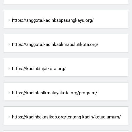
https://anggota.kadinkabpasangkayu.org/
https://anggota.kadinkablimapuluhkota.org/
https://kadinbinjaikota.org/
https://kadintasikmalayakota.org/program/
https://kadinbekasikab.org/tentang-kadin/ketua-umum/