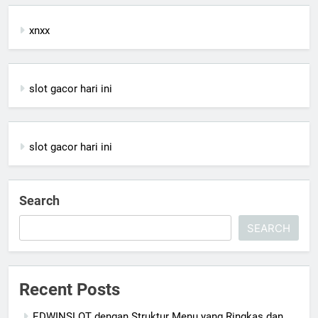
xnxx
slot gacor hari ini
slot gacor hari ini
Search
SEARCH
Recent Posts
EDWINSLOT dengan Struktur Menu yang Ringkas dan