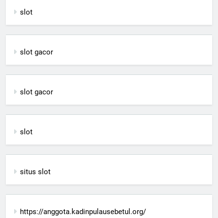
slot
slot gacor
slot gacor
slot
situs slot
https://anggota.kadinpulausebetul.org/