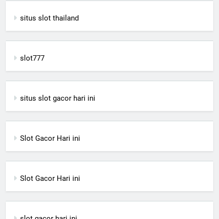
situs slot thailand
slot777
situs slot gacor hari ini
Slot Gacor Hari ini
Slot Gacor Hari ini
slot gacor hari ini