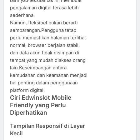
lainnya.Fleksibilitas ini membuat
pengalaman digital terasa lebih
sederhana.
Namun, fleksibel bukan berarti
sembarangan.Pengguna tetap
perlu memastikan halaman terlihat
normal, browser berjalan stabil,
dan data akun tidak disimpan di
tempat yang mudah diakses orang
lain.Keseimbangan antara
kemudahan dan keamanan menjadi
hal penting dalam penggunaan
platform digital.
Ciri Edwinslot Mobile
Friendly yang Perlu
Diperhatikan
Tampilan Responsif di Layar
Kecil