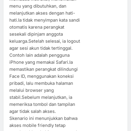
menu yang dibutuhkan, dan
melanjutkan akses dengan hati-
hati.Ia tidak menyimpan kata sandi
otomatis karena perangkat
sesekali dipinjam anggota
keluarga.Setelah selesai, ia logout
agar sesi akun tidak tertinggal.
Contoh lain adalah pengguna
iPhone yang memakai Safari.Ia
memastikan perangkat dilindungi
Face ID, menggunakan koneksi
pribadi, lalu membuka halaman
melalui browser yang
stabil.Sebelum melanjutkan, ia
memeriksa tombol dan tampilan
agar tidak salah akses.
Skenario ini menunjukkan bahwa
akses mobile friendly tetap