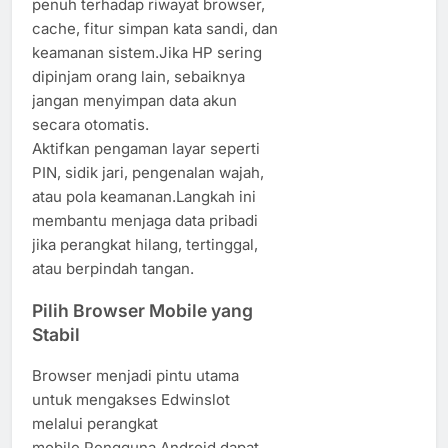
penuh terhadap riwayat browser,
cache, fitur simpan kata sandi, dan
keamanan sistem.Jika HP sering
dipinjam orang lain, sebaiknya
jangan menyimpan data akun
secara otomatis.
Aktifkan pengaman layar seperti
PIN, sidik jari, pengenalan wajah,
atau pola keamanan.Langkah ini
membantu menjaga data pribadi
jika perangkat hilang, tertinggal,
atau berpindah tangan.
Pilih Browser Mobile yang
Stabil
Browser menjadi pintu utama
untuk mengakses Edwinslot
melalui perangkat
mobile.Pengguna Android dapat