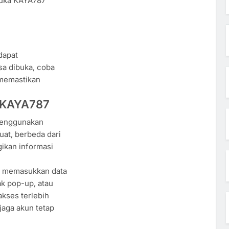
buka KAYA787
dapat
sa dibuka, coba
 memastikan
 KAYA787
 menggunakan
at, berbeda dari
ikan informasi
um memasukkan data
yak pop-up, atau
akses terlebih
jaga akun tetap