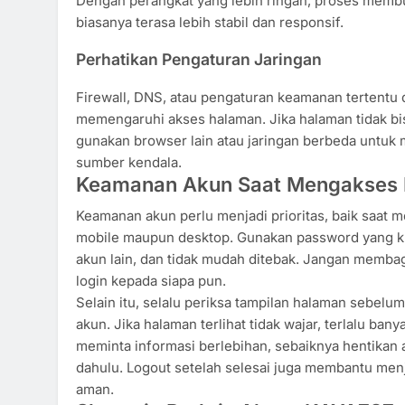
Dengan perangkat yang lebih ringan, proses mem
biasanya terasa lebih stabil dan responsif.
Perhatikan Pengaturan Jaringan
Firewall, DNS, atau pengaturan keamanan tertentu 
memengaruhi akses halaman. Jika halaman tidak bi
gunakan browser lain atau jaringan berbeda untuk
sumber kendala.
Keamanan Akun Saat Mengakses
Keamanan akun perlu menjadi prioritas, baik saat
mobile maupun desktop. Gunakan password yang ku
akun lain, dan tidak mudah ditebak. Jangan membag
login kepada siapa pun.
Selain itu, selalu periksa tampilan halaman sebel
akun. Jika halaman terlihat tidak wajar, terlalu ban
meminta informasi berlebihan, sebaiknya hentikan 
dahulu. Logout setelah selesai juga membantu men
aman.