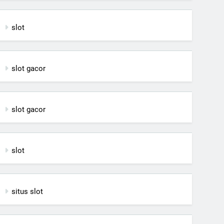
slot
slot gacor
slot gacor
slot
situs slot