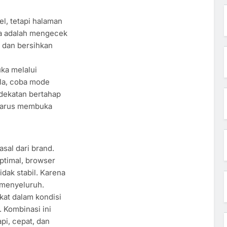
, tetapi halaman
ma adalah mengecek
n dan bersihkan
ka melalui
ala, coba mode
ndekatan bertahap
harus membuka
asal dari brand.
ptimal, browser
dak stabil. Karena
 menyeluruh.
kat dalam kondisi
. Kombinasi ini
i, cepat, dan