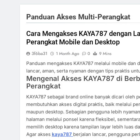
Panduan Akses Multi-Perangkat
Cara Mengakses KAYA787 dengan La
Perangkat Mobile dan Desktop
3f6ba31
1 Month Ago
0
9 Mins
Panduan mengakses KAYA787 melalui mobile dan d
lancar, aman, serta nyaman dengan tips praktis un
Mengenal Akses KAYA787 di Berb
Perangkat
KAYA787 sebagai brand online banyak dicari oleh 
membutuhkan akses digital praktis, baik melalui pe
maupun desktop. Sebagian pengguna lebih nyam
halaman melalui ponsel karena fleksibel, sementara
memilih desktop karena tampilan layar lebih luas d
Agar akses
kaya787
berjalan lancar, pengguna pe