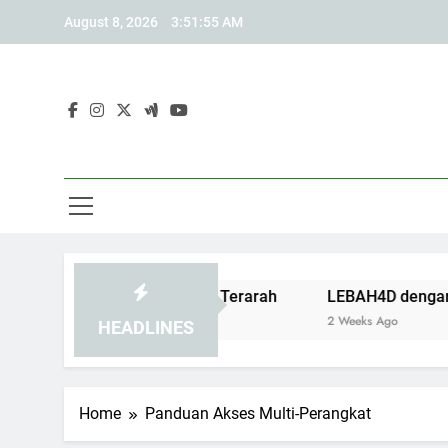
Skip
August 8, 2026
3:51:56 AM
to
content
Ja
Nikmati Ja
yang Ringkas dan Terarah
LEBAH4D dengan Struktur M
2 Weeks Ago
HEADLINES
Home
Panduan Akses Multi-Perangkat