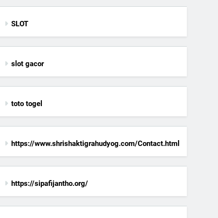
SLOT
slot gacor
toto togel
https://www.shrishaktigrahudyog.com/Contact.html
https://sipafijantho.org/