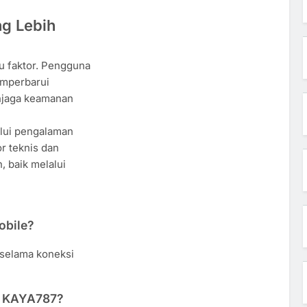
g Lebih
u faktor. Pengguna
emperbarui
njaga keamanan
alui pengalaman
r teknis dan
, baik melalui
obile?
 selama koneksi
es KAYA787?