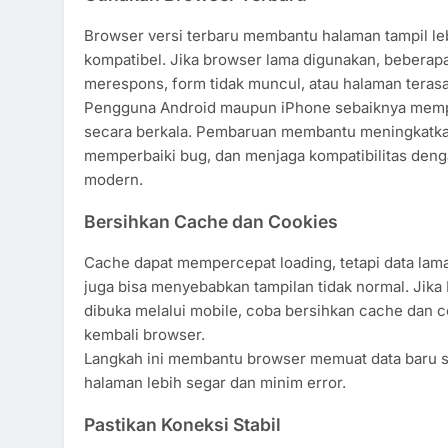
Browser versi terbaru membantu halaman tampil leb
kompatibel. Jika browser lama digunakan, beberapa
merespons, form tidak muncul, atau halaman terasa
Pengguna Android maupun iPhone sebaiknya memp
secara berkala. Pembaruan membantu meningkatk
memperbaiki bug, dan menjaga kompatibilitas denga
modern.
Bersihkan Cache dan Cookies
Cache dapat mempercepat loading, tetapi data lam
juga bisa menyebabkan tampilan tidak normal. Jika
dibuka melalui mobile, coba bersihkan cache dan co
kembali browser.
Langkah ini membantu browser memuat data baru s
halaman lebih segar dan minim error.
Pastikan Koneksi Stabil