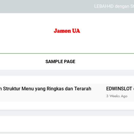
LEBAH4D dengan Str
EDWINSLOT dengan Desain
LEBAH4D dengan Desain
mon UA
EDWINSLOT dengan Str
mon Iberico Berkualitas Dari Jamonua. Produk Khas Spanyol D
LEBAH4D dengan Str
SAMPLE PAGE
EDWINSLOT dengan Desain
LEBAH4D dengan Desain
enu yang Ringkas dan Terarah
EDWINSLOT dengan Desai
3 Weeks Ago