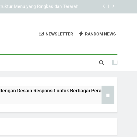
uktur Menu yang Ringkas dan Terarah
 Responsif untuk Berbagai Perangkat
 Responsif untuk Berbagai Perangkat
NEWSLETTER
RANDOM NEWS
uktur Menu yang Ringkas dan Terarah
engan Cita Rasa Autentik.
uktur Menu yang Ringkas dan Terarah
 Responsif untuk Berbagai Perangkat
 Responsif untuk Berbagai Perangkat
n Responsif untuk Berbagai Perangkat
LEBAH4D dengan
3 Weeks Ago