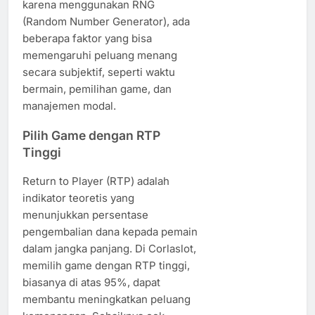
karena menggunakan RNG
(Random Number Generator), ada
beberapa faktor yang bisa
memengaruhi peluang menang
secara subjektif, seperti waktu
bermain, pemilihan game, dan
manajemen modal.
Pilih Game dengan RTP
Tinggi
Return to Player (RTP) adalah
indikator teoretis yang
menunjukkan persentase
pengembalian dana kepada pemain
dalam jangka panjang. Di Corlaslot,
memilih game dengan RTP tinggi,
biasanya di atas 95%, dapat
membantu meningkatkan peluang