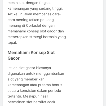
mesin slot dengan tingkat
kemenangan yang sedang tinggi.
Artikel ini akan membahas cara-
cara meningkatkan peluang
menang di Corlaslot dengan
memahami konsep slot gacor dan
menerapkan strategi bermain yang
tepat.
Memahami Konsep Slot
Gacor
Istilah slot gacor biasanya
digunakan untuk menggambarkan
slot yang memberikan
kemenangan atau putaran bonus
secara konsisten dalam periode
tertentu. Meskipun hasil
permainan slot bersifat acak