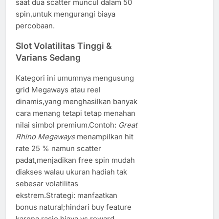
saat dua scatter muncul dalam 50
spin,untuk mengurangi biaya
percobaan.
Slot Volatilitas Tinggi &
Varians Sedang
Kategori ini umumnya mengusung
grid Megaways atau reel
dinamis,yang menghasilkan banyak
cara menang tetapi tetap menahan
nilai simbol premium.Contoh:
Great
Rhino Megaways
menampilkan hit
rate 25 % namun scatter
padat,menjadikan free spin mudah
diakses walau ukuran hadiah tak
sebesar volatilitas
ekstrem.Strategi: manfaatkan
bonus natural;hindari buy feature
karena rasio biaya vs reward