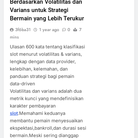
Berdasarkan Volatilitas dan
Varians untuk Strategi
Bermain yang Lebih Terukur
3f6ba31
1 year ago
0
7
mins
Ulasan 600 kata tentang klasifikasi
slot menurut volatilitas & varians,
lengkap dengan data provider,
kelebihan, kelemahan, dan
panduan strategi bagi pemain
data-driven
Volatilitas dan varians adalah dua
metrik kunci yang mendefinisikan
karakter pembayaran
slot
.Memahami keduanya
membantu pemain menyesuaikan
ekspektasi,bankroll,dan durasi sesi
bermain.Meski sering dianggap