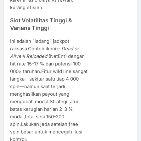
kurang efisien.
Slot Volatilitas Tinggi &
Varians Tinggi
Ini adalah “ladang” jackpot
raksasa.Contoh ikonik:
Dead or
Alive II Reloaded
(NetEnt) dengan
hit rate 15-17 % dan potensi 100
000× taruhan.Fitur wild line sangat
langka—sekitar satu tiap 4 000
spin—namun saat terjadi
menghasilkan payout yang
mengubah modal.Strategi: atur
batas kerugian harian 2-3 %
modal,total sesi 150-200
spin.Lakukan jeda setelah free
spin besar untuk mencegah ilusi
kontrol.