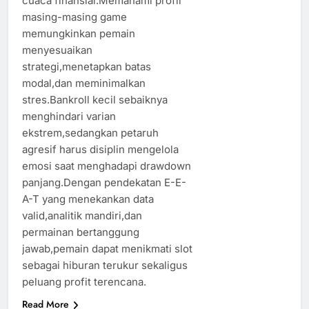
cuaca finansial.Memahami profil
masing-masing game
memungkinkan pemain
menyesuaikan
strategi,menetapkan batas
modal,dan meminimalkan
stres.Bankroll kecil sebaiknya
menghindari varian
ekstrem,sedangkan petaruh
agresif harus disiplin mengelola
emosi saat menghadapi drawdown
panjang.Dengan pendekatan E-E-
A-T yang menekankan data
valid,analitik mandiri,dan
permainan bertanggung
jawab,pemain dapat menikmati slot
sebagai hiburan terukur sekaligus
peluang profit terencana.
Read More