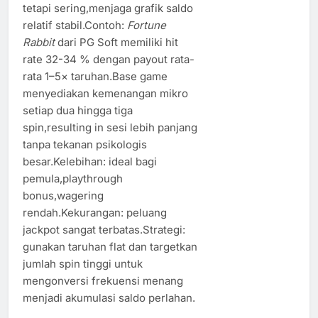
tetapi sering,menjaga grafik saldo
relatif stabil.Contoh:
Fortune
Rabbit
dari PG Soft memiliki hit
rate 32-34 % dengan payout rata-
rata 1–5× taruhan.Base game
menyediakan kemenangan mikro
setiap dua hingga tiga
spin,resulting in sesi lebih panjang
tanpa tekanan psikologis
besar.Kelebihan: ideal bagi
pemula,playthrough
bonus,wagering
rendah.Kekurangan: peluang
jackpot sangat terbatas.Strategi:
gunakan taruhan flat dan targetkan
jumlah spin tinggi untuk
mengonversi frekuensi menang
menjadi akumulasi saldo perlahan.