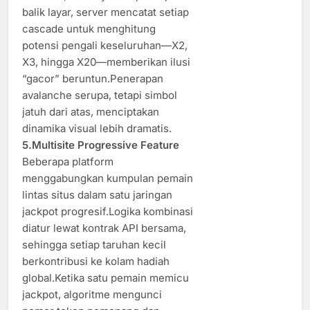
balik layar, server mencatat setiap
cascade untuk menghitung
potensi pengali keseluruhan—X2,
X3, hingga X20—memberikan ilusi
“gacor” beruntun.Penerapan
avalanche serupa, tetapi simbol
jatuh dari atas, menciptakan
dinamika visual lebih dramatis.
5.Multisite Progressive Feature
Beberapa platform
menggabungkan kumpulan pemain
lintas situs dalam satu jaringan
jackpot progresif.Logika kombinasi
diatur lewat kontrak API bersama,
sehingga setiap taruhan kecil
berkontribusi ke kolam hadiah
global.Ketika satu pemain memicu
jackpot, algoritme mengunci