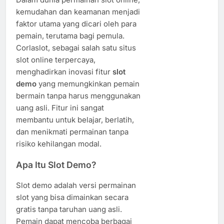
kemudahan dan keamanan menjadi
faktor utama yang dicari oleh para
pemain, terutama bagi pemula.
Corlaslot, sebagai salah satu situs
slot online terpercaya,
menghadirkan inovasi fitur
slot
demo
yang memungkinkan pemain
bermain tanpa harus menggunakan
uang asli. Fitur ini sangat
membantu untuk belajar, berlatih,
dan menikmati permainan tanpa
risiko kehilangan modal.
Apa Itu Slot Demo?
Slot demo adalah versi permainan
slot yang bisa dimainkan secara
gratis tanpa taruhan uang asli.
Pemain dapat mencoba berbagai