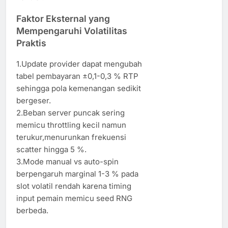
Faktor Eksternal yang
Mempengaruhi Volatilitas
Praktis
1.Update provider dapat mengubah
tabel pembayaran ±0,1-0,3 % RTP
sehingga pola kemenangan sedikit
bergeser.
2.Beban server puncak sering
memicu throttling kecil namun
terukur,menurunkan frekuensi
scatter hingga 5 %.
3.Mode manual vs auto-spin
berpengaruh marginal 1-3 % pada
slot volatil rendah karena timing
input pemain memicu seed RNG
berbeda.