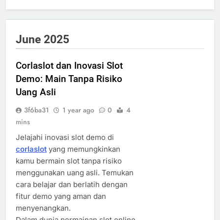
June 2025
Corlaslot dan Inovasi Slot
Demo: Main Tanpa Risiko
Uang Asli
3f6ba31
1 year ago
0
4
mins
Jelajahi inovasi slot demo di
corlaslot
yang memungkinkan
kamu bermain slot tanpa risiko
menggunakan uang asli. Temukan
cara belajar dan berlatih dengan
fitur demo yang aman dan
menyenangkan.
Dalam dunia permainan slot online,