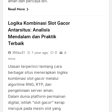
aman dan percaya diri.
Read More
Logika Kombinasi Slot Gacor
Antarsitus: Analisis
Mendalam dan Praktik
Terbaik
3f6ba31
1 year ago
0
6
mins
Ulasan terperinci tentang cara
berbagai situs menerapkan logika
kombinasi slot gacor melalui
algoritme RNG, RTP, dan
pengelolaan server aman.
Dalam dunia platform permainan
digital, istilah “slot gacor” kerap
merujuk pada mesin slot yang