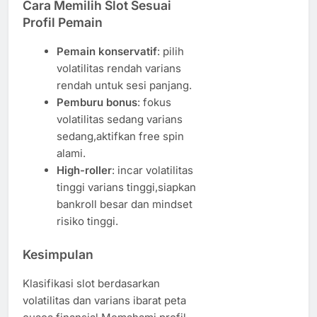
Cara Memilih Slot Sesuai
Profil Pemain
Pemain konservatif
: pilih
volatilitas rendah varians
rendah untuk sesi panjang.
Pemburu bonus
: fokus
volatilitas sedang varians
sedang,aktifkan free spin
alami.
High-roller
: incar volatilitas
tinggi varians tinggi,siapkan
bankroll besar dan mindset
risiko tinggi.
Kesimpulan
Klasifikasi slot berdasarkan
volatilitas dan varians ibarat peta