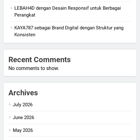
LEBAH4D dengan Desain Responsif untuk Berbagai
Perangkat
KAYA787 sebagai Brand Digital dengan Struktur yang
Konsisten
Recent Comments
No comments to show.
Archives
July 2026
June 2026
May 2026