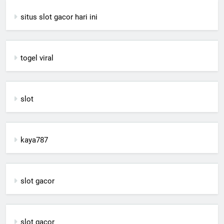
situs slot gacor hari ini
togel viral
slot
kaya787
slot gacor
slot gacor