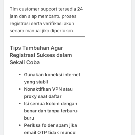
Tim customer support tersedia
24
jam
dan siap membantu proses
registrasi serta verifikasi akun
secara manual jika diperlukan.
Tips Tambahan Agar
Registrasi Sukses dalam
Sekali Coba
Gunakan koneksi internet
yang stabil
Nonaktifkan VPN atau
proxy saat daftar
Isi semua kolom dengan
benar dan tanpa terburu-
buru
Periksa folder spam jika
email OTP tidak muncul