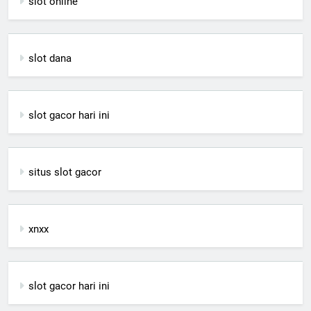
slot online
slot dana
slot gacor hari ini
situs slot gacor
xnxx
slot gacor hari ini