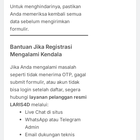
Untuk menghindarinya, pastikan
Anda memeriksa kembali semua
data sebelum mengirimkan
formulir.
Bantuan Jika Registrasi
Mengalami Kendala
Jika Anda mengalami masalah
seperti tidak menerima OTP, gagal
submit formulir, atau akun tidak
bisa login setelah daftar, segera
hubungi
layanan pelanggan resmi
LARIS4D
melalui:
Live Chat di situs
WhatsApp atau Telegram
Admin
Email dukungan teknis