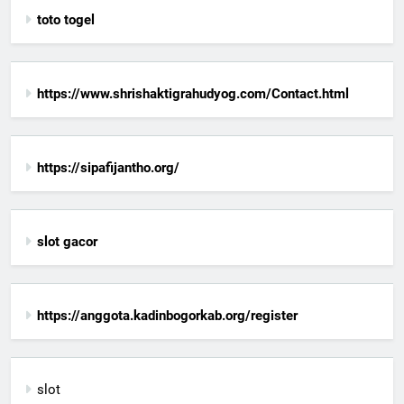
toto togel
https://www.shrishaktigrahudyog.com/Contact.html
https://sipafijantho.org/
slot gacor
https://anggota.kadinbogorkab.org/register
slot