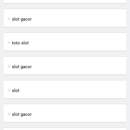
slot gacor
toto slot
slot gacor
slot
slot gacor