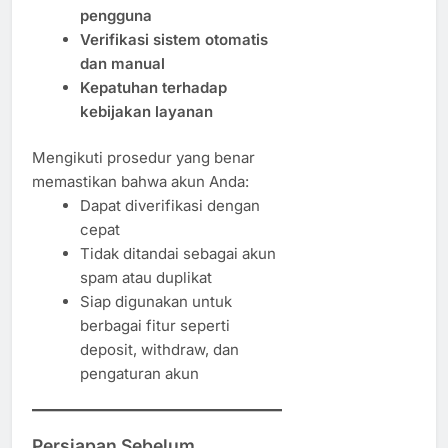
pengguna
Verifikasi sistem otomatis
dan manual
Kepatuhan terhadap
kebijakan layanan
Mengikuti prosedur yang benar
memastikan bahwa akun Anda:
Dapat diverifikasi dengan
cepat
Tidak ditandai sebagai akun
spam atau duplikat
Siap digunakan untuk
berbagai fitur seperti
deposit, withdraw, dan
pengaturan akun
Persiapan Sebelum