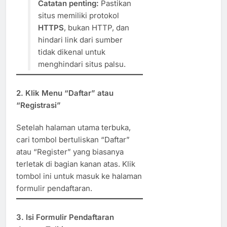
Catatan penting:
Pastikan
situs memiliki protokol
HTTPS
, bukan HTTP, dan
hindari link dari sumber
tidak dikenal untuk
menghindari situs palsu.
2.
Klik Menu “Daftar” atau
“Registrasi”
Setelah halaman utama terbuka,
cari tombol bertuliskan “Daftar”
atau “Register” yang biasanya
terletak di bagian kanan atas. Klik
tombol ini untuk masuk ke halaman
formulir pendaftaran.
3.
Isi Formulir Pendaftaran