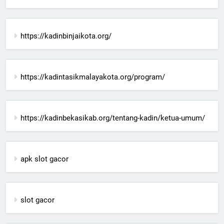
https://kadinbinjaikota.org/
https://kadintasikmalayakota.org/program/
https://kadinbekasikab.org/tentang-kadin/ketua-umum/
apk slot gacor
slot gacor