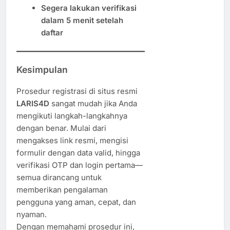
Segera lakukan verifikasi
dalam 5 menit setelah
daftar
Kesimpulan
Prosedur registrasi di situs resmi
LARIS4D
sangat mudah jika Anda
mengikuti langkah-langkahnya
dengan benar. Mulai dari
mengakses link resmi, mengisi
formulir dengan data valid, hingga
verifikasi OTP dan login pertama—
semua dirancang untuk
memberikan pengalaman
pengguna yang aman, cepat, dan
nyaman.
Dengan memahami prosedur ini,