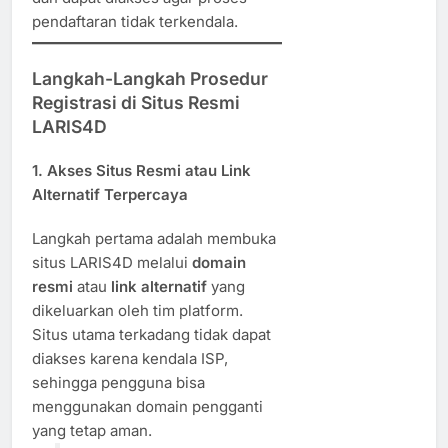
pendaftaran tidak terkendala.
Langkah-Langkah Prosedur
Registrasi di Situs Resmi
LARIS4D
1.
Akses Situs Resmi atau Link
Alternatif Terpercaya
Langkah pertama adalah membuka
situs LARIS4D melalui
domain
resmi
atau
link alternatif
yang
dikeluarkan oleh tim platform.
Situs utama terkadang tidak dapat
diakses karena kendala ISP,
sehingga pengguna bisa
menggunakan domain pengganti
yang tetap aman.