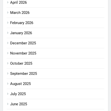
April 2026
March 2026
February 2026
January 2026
December 2025
November 2025
October 2025
September 2025
August 2025
July 2025
June 2025