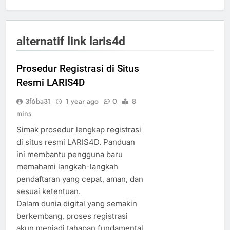
alternatif link laris4d
Prosedur Registrasi di Situs
Resmi LARIS4D
3f6ba31
1 year ago
0
8
mins
Simak prosedur lengkap registrasi
di situs resmi LARIS4D. Panduan
ini membantu pengguna baru
memahami langkah-langkah
pendaftaran yang cepat, aman, dan
sesuai ketentuan.
Dalam dunia digital yang semakin
berkembang, proses registrasi
akun menjadi tahapan fundamental