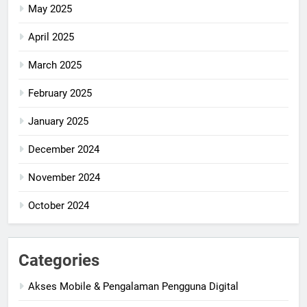
May 2025
April 2025
March 2025
February 2025
January 2025
December 2024
November 2024
October 2024
Categories
Akses Mobile & Pengalaman Pengguna Digital