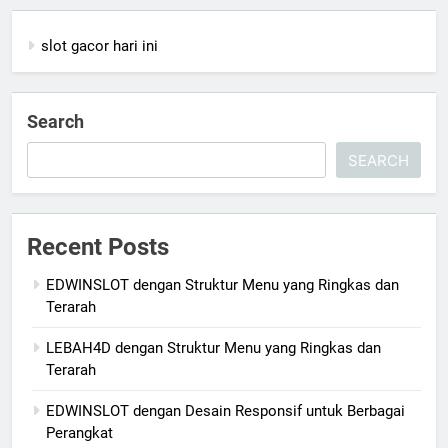
slot gacor hari ini
Search
SEARCH
Recent Posts
EDWINSLOT dengan Struktur Menu yang Ringkas dan
Terarah
LEBAH4D dengan Struktur Menu yang Ringkas dan
Terarah
EDWINSLOT dengan Desain Responsif untuk Berbagai
Perangkat