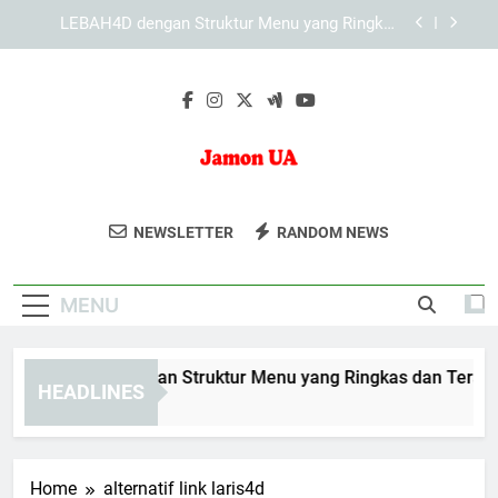
Skip
EDWINSLOT dengan Desain Responsif untuk
to
Berbagai Perangkat
content
LEBAH4D dengan Desain Responsif untuk
Berbagai Perangkat
EDWINSLOT dengan Struktur Menu yang Ringkas
dan Terarah
LEBAH4D dengan Struktur Menu yang Ringkas
dan Terarah
Jamon UA
Nikmati Jamon Iberico Berkualitas Dari
EDWINSLOT dengan Desain Responsif untuk
NEWSLETTER
RANDOM NEWS
Berbagai Perangkat
Jamonua. Produk Khas Spanyol Dengan
LEBAH4D dengan Desain Responsif untuk
Cita Rasa Autentik.
Berbagai Perangkat
MENU
DWINSLOT dengan Struktur Menu yang Ringkas dan Terarah
HEADLINES
Weeks Ago
Home
alternatif link laris4d