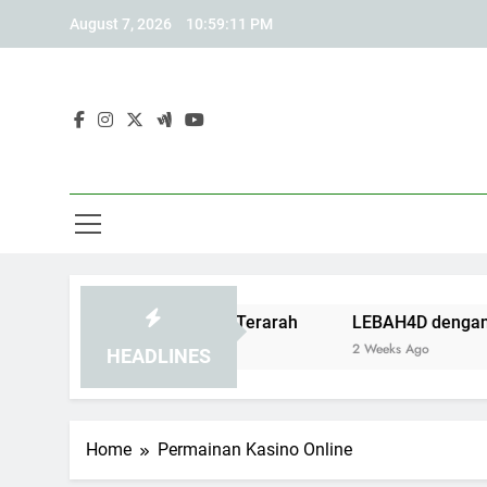
Skip
August 7, 2026
10:59:12 PM
to
content
Ja
Nikmati Ja
u yang Ringkas dan Terarah
LEBAH4D dengan Struktur
2 Weeks Ago
HEADLINES
Home
Permainan Kasino Online