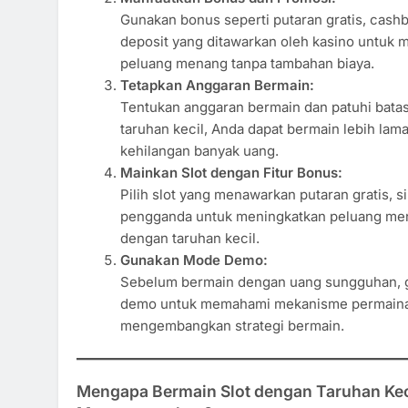
Gunakan bonus seperti putaran gratis, cash
deposit yang ditawarkan oleh kasino untuk 
peluang menang tanpa tambahan biaya.
Tetapkan Anggaran Bermain:
Tentukan anggaran bermain dan patuhi bata
taruhan kecil, Anda dapat bermain lebih lama
kehilangan banyak uang.
Mainkan Slot dengan Fitur Bonus:
Pilih slot yang menawarkan putaran gratis, si
pengganda untuk meningkatkan peluang me
dengan taruhan kecil.
Gunakan Mode Demo:
Sebelum bermain dengan uang sungguhan,
demo untuk memahami mekanisme permain
mengembangkan strategi bermain.
Mengapa Bermain Slot dengan Taruhan Kec