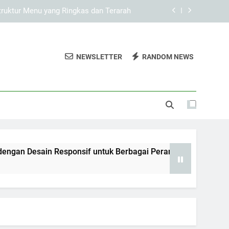
uktur Menu yang Ringkas dan Terarah
 Responsif untuk Berbagai Perangkat
 Responsif untuk Berbagai Perangkat
NEWSLETTER
RANDOM NEWS
uktur Menu yang Ringkas dan Terarah
engan Cita Rasa Autentik.
uktur Menu yang Ringkas dan Terarah
 Responsif untuk Berbagai Perangkat
 Responsif untuk Berbagai Perangkat
ain Responsif untuk Berbagai Perangkat
LEBAH4D den
3 Weeks Ago