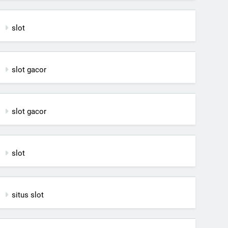
slot
slot gacor
slot gacor
slot
situs slot