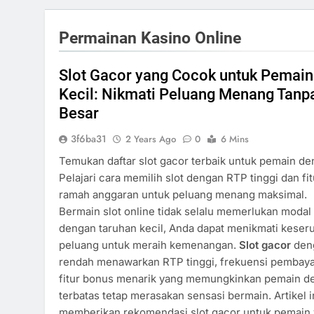
Permainan Kasino Online
Slot Gacor yang Cocok untuk Pemain
Kecil: Nikmati Peluang Menang Tanpa
Besar
3f6ba31
2 Years Ago
0
6 Mins
Temukan daftar slot gacor terbaik untuk pemain den
Pelajari cara memilih slot dengan RTP tinggi dan fi
ramah anggaran untuk peluang menang maksimal.
Bermain slot online tidak selalu memerlukan modal
dengan taruhan kecil, Anda dapat menikmati keser
peluang untuk meraih kemenangan.
Slot gacor
deng
rendah menawarkan RTP tinggi, frekuensi pembaya
fitur bonus menarik yang memungkinkan pemain d
terbatas tetap merasakan sensasi bermain. Artikel i
memberikan rekomendasi slot gacor untuk pemain 