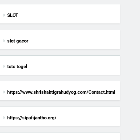
SLOT
slot gacor
toto togel
https://www.shrishaktigrahudyog.com/Contact.html
https://sipafijantho.org/