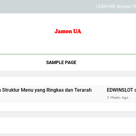
LEBAH4D dengan Str
EDWINSLOT dengan Desain
LEBAH4D dengan Desain
mon UA
EDWINSLOT dengan Str
mon Iberico Berkualitas Dari Jamonua. Produk Khas Spanyol D
LEBAH4D dengan Str
SAMPLE PAGE
EDWINSLOT dengan Desain
LEBAH4D dengan Desain
 Menu yang Ringkas dan Terarah
EDWINSLOT dengan Des
3 Weeks Ago