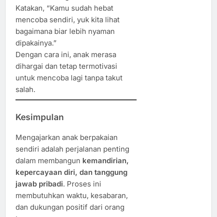
Katakan, “Kamu sudah hebat
mencoba sendiri, yuk kita lihat
bagaimana biar lebih nyaman
dipakainya.”
Dengan cara ini, anak merasa
dihargai dan tetap termotivasi
untuk mencoba lagi tanpa takut
salah.
Kesimpulan
Mengajarkan anak berpakaian
sendiri adalah perjalanan penting
dalam membangun
kemandirian,
kepercayaan diri, dan tanggung
jawab pribadi
. Proses ini
membutuhkan waktu, kesabaran,
dan dukungan positif dari orang