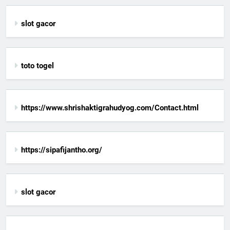
slot gacor
toto togel
https://www.shrishaktigrahudyog.com/Contact.html
https://sipafijantho.org/
slot gacor