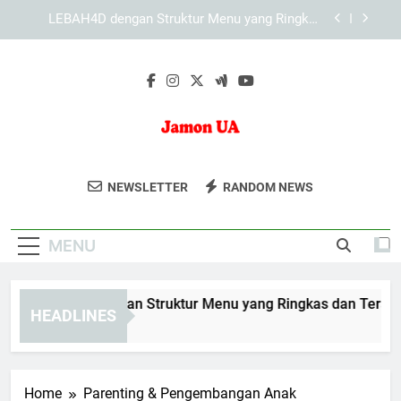
Skip
EDWINSLOT dengan Desain Responsif untuk
to
Berbagai Perangkat
content
LEBAH4D dengan Desain Responsif untuk
Berbagai Perangkat
EDWINSLOT dengan Struktur Menu yang Ringkas
dan Terarah
LEBAH4D dengan Struktur Menu yang Ringkas
dan Terarah
Jamon UA
Nikmati Jamon Iberico Berkualitas Dari
EDWINSLOT dengan Desain Responsif untuk
NEWSLETTER
RANDOM NEWS
Berbagai Perangkat
Jamonua. Produk Khas Spanyol Dengan
LEBAH4D dengan Desain Responsif untuk
Cita Rasa Autentik.
Berbagai Perangkat
MENU
DWINSLOT dengan Struktur Menu yang Ringkas dan Terarah
HEADLINES
Weeks Ago
Home
Parenting & Pengembangan Anak