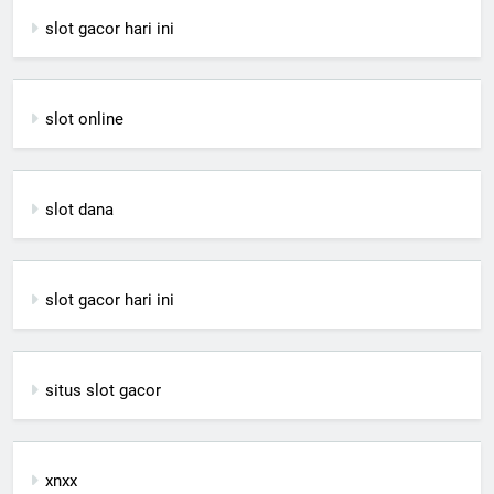
slot gacor hari ini
slot online
slot dana
slot gacor hari ini
situs slot gacor
xnxx