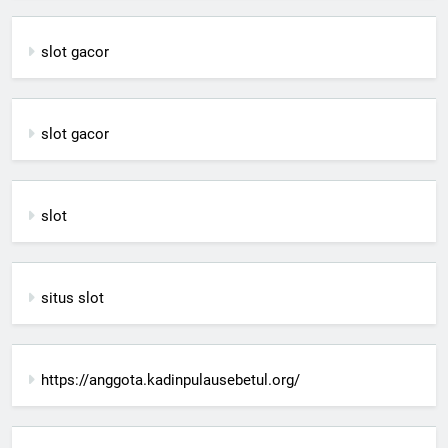
slot gacor
slot gacor
slot
situs slot
https://anggota.kadinpulausebetul.org/