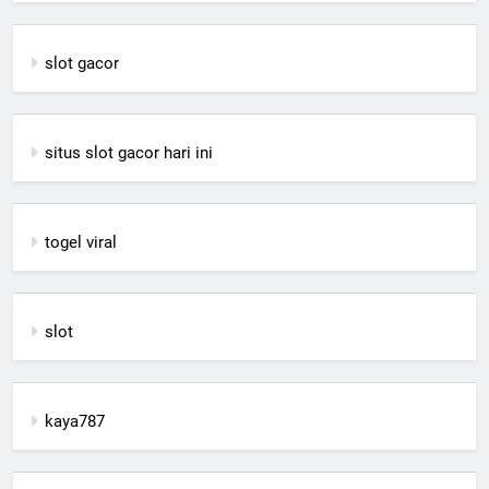
slot gacor
situs slot gacor hari ini
togel viral
slot
kaya787