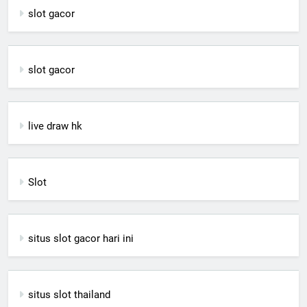
slot gacor
slot gacor
live draw hk
Slot
situs slot gacor hari ini
situs slot thailand