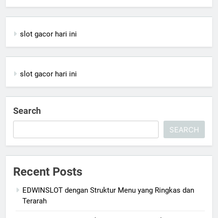
slot gacor hari ini
slot gacor hari ini
Search
SEARCH
Recent Posts
EDWINSLOT dengan Struktur Menu yang Ringkas dan
Terarah