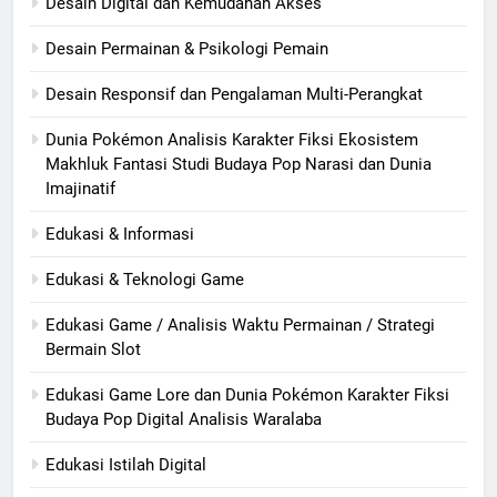
Desain Digital dan Kemudahan Akses
Desain Permainan & Psikologi Pemain
Desain Responsif dan Pengalaman Multi-Perangkat
Dunia Pokémon Analisis Karakter Fiksi Ekosistem
Makhluk Fantasi Studi Budaya Pop Narasi dan Dunia
Imajinatif
Edukasi & Informasi
Edukasi & Teknologi Game
Edukasi Game / Analisis Waktu Permainan / Strategi
Bermain Slot
Edukasi Game Lore dan Dunia Pokémon Karakter Fiksi
Budaya Pop Digital Analisis Waralaba
Edukasi Istilah Digital