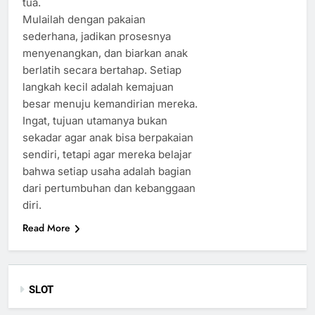
tua.
Mulailah dengan pakaian
sederhana, jadikan prosesnya
menyenangkan, dan biarkan anak
berlatih secara bertahap. Setiap
langkah kecil adalah kemajuan
besar menuju kemandirian mereka.
Ingat, tujuan utamanya bukan
sekadar agar anak bisa berpakaian
sendiri, tetapi agar mereka belajar
bahwa setiap usaha adalah bagian
dari pertumbuhan dan kebanggaan
diri.
Read More
SLOT