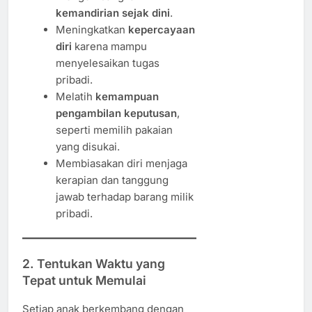
kemandirian sejak dini
.
Meningkatkan
kepercayaan
diri
karena mampu
menyelesaikan tugas
pribadi.
Melatih
kemampuan
pengambilan keputusan
,
seperti memilih pakaian
yang disukai.
Membiasakan diri menjaga
kerapian dan tanggung
jawab terhadap barang milik
pribadi.
2. Tentukan Waktu yang
Tepat untuk Memulai
Setiap anak berkembang dengan