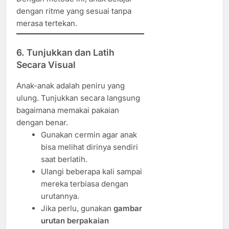
dengan ritme yang sesuai tanpa
merasa tertekan.
6. Tunjukkan dan Latih
Secara Visual
Anak-anak adalah peniru yang
ulung. Tunjukkan secara langsung
bagaimana memakai pakaian
dengan benar.
Gunakan cermin agar anak
bisa melihat dirinya sendiri
saat berlatih.
Ulangi beberapa kali sampai
mereka terbiasa dengan
urutannya.
Jika perlu, gunakan
gambar
urutan berpakaian