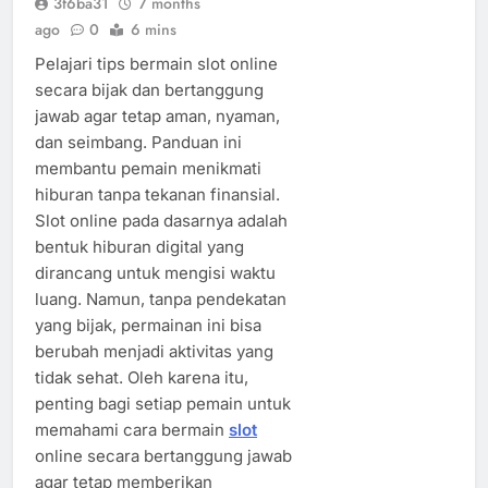
3f6ba31
7 months
ago
0
6 mins
Pelajari tips bermain slot online
secara bijak dan bertanggung
jawab agar tetap aman, nyaman,
dan seimbang. Panduan ini
membantu pemain menikmati
hiburan tanpa tekanan finansial.
Slot online pada dasarnya adalah
bentuk hiburan digital yang
dirancang untuk mengisi waktu
luang. Namun, tanpa pendekatan
yang bijak, permainan ini bisa
berubah menjadi aktivitas yang
tidak sehat. Oleh karena itu,
penting bagi setiap pemain untuk
memahami cara bermain
slot
online secara bertanggung jawab
agar tetap memberikan