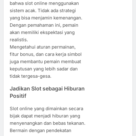
bahwa slot online menggunakan
sistem acak. Tidak ada strategi
yang bisa menjamin kemenangan.
Dengan pemahaman ini, pemain
akan memiliki ekspektasi yang
realistis.
Mengetahui aturan permainan,
fitur bonus, dan cara kerja simbol
juga membantu pemain membuat
keputusan yang lebih sadar dan
tidak tergesa-gesa.
Jadikan Slot sebagai Hiburan
Positif
Slot online yang dimainkan secara
bijak dapat menjadi hiburan yang
menyenangkan dan bebas tekanan.
Bermain dengan pendekatan