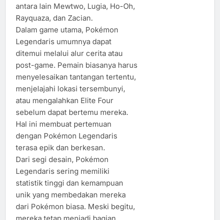
antara lain Mewtwo, Lugia, Ho-Oh,
Rayquaza, dan Zacian.
Dalam game utama, Pokémon
Legendaris umumnya dapat
ditemui melalui alur cerita atau
post-game. Pemain biasanya harus
menyelesaikan tantangan tertentu,
menjelajahi lokasi tersembunyi,
atau mengalahkan Elite Four
sebelum dapat bertemu mereka.
Hal ini membuat pertemuan
dengan Pokémon Legendaris
terasa epik dan berkesan.
Dari segi desain, Pokémon
Legendaris sering memiliki
statistik tinggi dan kemampuan
unik yang membedakan mereka
dari Pokémon biasa. Meski begitu,
mereka tetap menjadi bagian