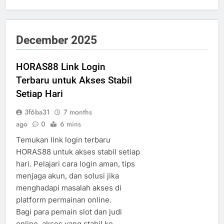
December 2025
HORAS88 Link Login
Terbaru untuk Akses Stabil
Setiap Hari
3f6ba31
7 months
ago
0
6 mins
Temukan link login terbaru
HORAS88 untuk akses stabil setiap
hari. Pelajari cara login aman, tips
menjaga akun, dan solusi jika
menghadapi masalah akses di
platform permainan online.
Bagi para pemain slot dan judi
online, akses yang stabil ke