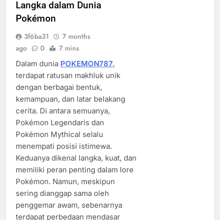
Langka dalam Dunia
Pokémon
3f6ba31
7 months
ago
0
7 mins
Dalam dunia
POKEMON787
,
terdapat ratusan makhluk unik
dengan berbagai bentuk,
kemampuan, dan latar belakang
cerita. Di antara semuanya,
Pokémon Legendaris dan
Pokémon Mythical selalu
menempati posisi istimewa.
Keduanya dikenal langka, kuat, dan
memiliki peran penting dalam lore
Pokémon. Namun, meskipun
sering dianggap sama oleh
penggemar awam, sebenarnya
terdapat perbedaan mendasar