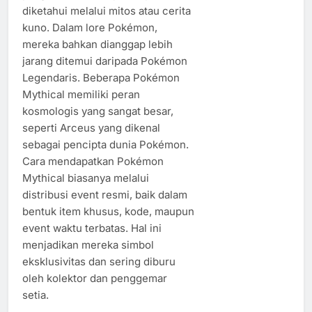
diketahui melalui mitos atau cerita
kuno. Dalam lore Pokémon,
mereka bahkan dianggap lebih
jarang ditemui daripada Pokémon
Legendaris. Beberapa Pokémon
Mythical memiliki peran
kosmologis yang sangat besar,
seperti Arceus yang dikenal
sebagai pencipta dunia Pokémon.
Cara mendapatkan Pokémon
Mythical biasanya melalui
distribusi event resmi, baik dalam
bentuk item khusus, kode, maupun
event waktu terbatas. Hal ini
menjadikan mereka simbol
eksklusivitas dan sering diburu
oleh kolektor dan penggemar
setia.