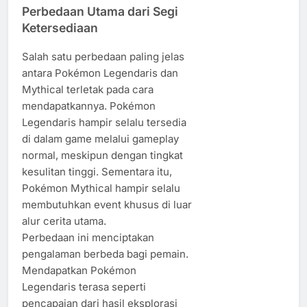
Perbedaan Utama dari Segi
Ketersediaan
Salah satu perbedaan paling jelas
antara Pokémon Legendaris dan
Mythical terletak pada cara
mendapatkannya. Pokémon
Legendaris hampir selalu tersedia
di dalam game melalui gameplay
normal, meskipun dengan tingkat
kesulitan tinggi. Sementara itu,
Pokémon Mythical hampir selalu
membutuhkan event khusus di luar
alur cerita utama.
Perbedaan ini menciptakan
pengalaman berbeda bagi pemain.
Mendapatkan Pokémon
Legendaris terasa seperti
pencapaian dari hasil eksplorasi