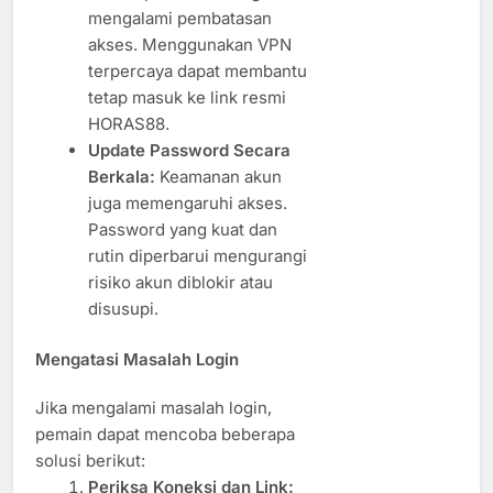
mengalami pembatasan
akses. Menggunakan VPN
terpercaya dapat membantu
tetap masuk ke link resmi
HORAS88.
Update Password Secara
Berkala:
Keamanan akun
juga memengaruhi akses.
Password yang kuat dan
rutin diperbarui mengurangi
risiko akun diblokir atau
disusupi.
Mengatasi Masalah Login
Jika mengalami masalah login,
pemain dapat mencoba beberapa
solusi berikut:
Periksa Koneksi dan Link: