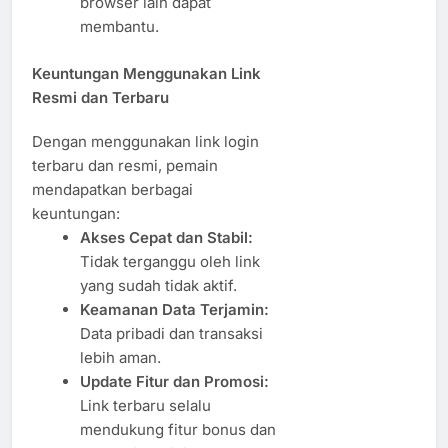
browser lain dapat
membantu.
Keuntungan Menggunakan Link
Resmi dan Terbaru
Dengan menggunakan link login
terbaru dan resmi, pemain
mendapatkan berbagai
keuntungan:
Akses Cepat dan Stabil:
Tidak terganggu oleh link
yang sudah tidak aktif.
Keamanan Data Terjamin:
Data pribadi dan transaksi
lebih aman.
Update Fitur dan Promosi:
Link terbaru selalu
mendukung fitur bonus dan