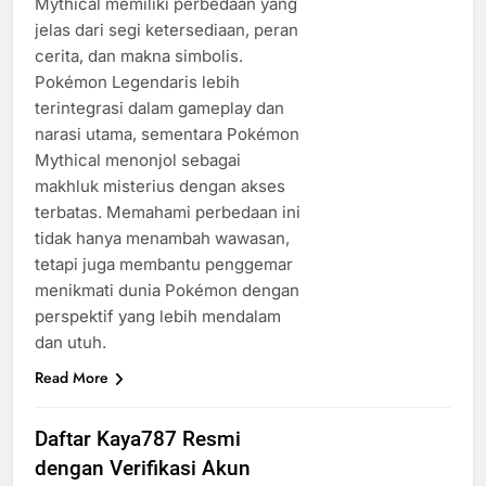
Mythical memiliki perbedaan yang
jelas dari segi ketersediaan, peran
cerita, dan makna simbolis.
Pokémon Legendaris lebih
terintegrasi dalam gameplay dan
narasi utama, sementara Pokémon
Mythical menonjol sebagai
makhluk misterius dengan akses
terbatas. Memahami perbedaan ini
tidak hanya menambah wawasan,
tetapi juga membantu penggemar
menikmati dunia Pokémon dengan
perspektif yang lebih mendalam
dan utuh.
Read More
Daftar Kaya787 Resmi
dengan Verifikasi Akun