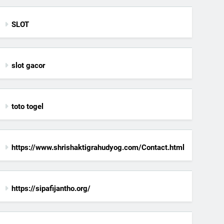
SLOT
slot gacor
toto togel
https://www.shrishaktigrahudyog.com/Contact.html
https://sipafijantho.org/