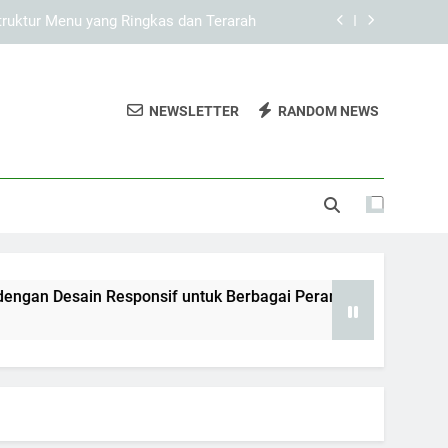
uktur Menu yang Ringkas dan Terarah
 Responsif untuk Berbagai Perangkat
 Responsif untuk Berbagai Perangkat
NEWSLETTER
RANDOM NEWS
uktur Menu yang Ringkas dan Terarah
engan Cita Rasa Autentik.
uktur Menu yang Ringkas dan Terarah
 Responsif untuk Berbagai Perangkat
 Responsif untuk Berbagai Perangkat
 Responsif untuk Berbagai Perangkat
LEBAH4D dengan
3 Weeks Ago