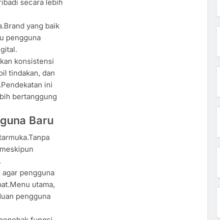
ibadi secara lebih
.Brand yang baik
ntu pengguna
ital.
kan konsistensi
l tindakan, dan
.Pendekatan ini
bih bertanggung
guna Baru
ntarmuka.Tanpa
t meskipun
.
s agar pengguna
pat.Menu utama,
nduan pengguna
 menebak fungsi