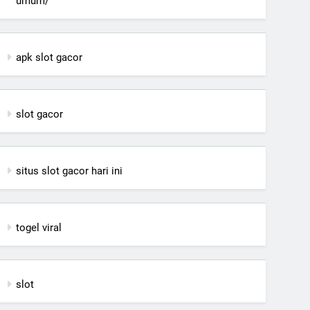
umum/
apk slot gacor
slot gacor
situs slot gacor hari ini
togel viral
slot