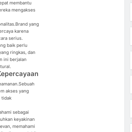
 cepat membantu
mereka mengakses
nalitas.Brand yang
ercaya karena
ara serius.
ng baik perlu
yang ringkas, dan
 ini berjalan
tural.
 Kepercayaan
 keamanan.Sebuah
tem akses yang
 tidak
pahami sebagai
tuhkan keyakinan
levan, memahami