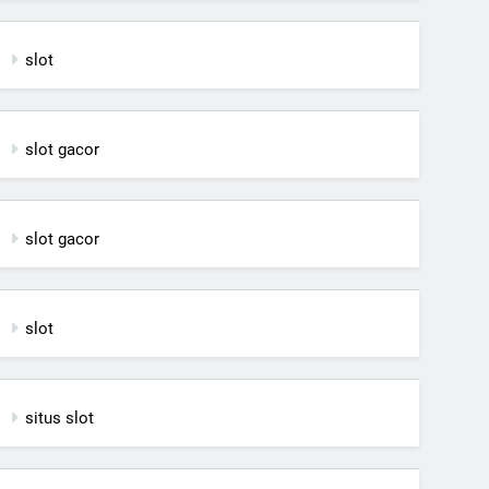
slot
slot gacor
slot gacor
slot
situs slot