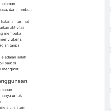
 halaman
rbaca, dan membuat
halaman terlihat
ikan aktivitas
yang membuka
 menu utama,
agian tanpa
le adalah salah
l baik di
p mengikuti
Penggunaan
yamanan
a hanya untuk
r.
elalui sistem