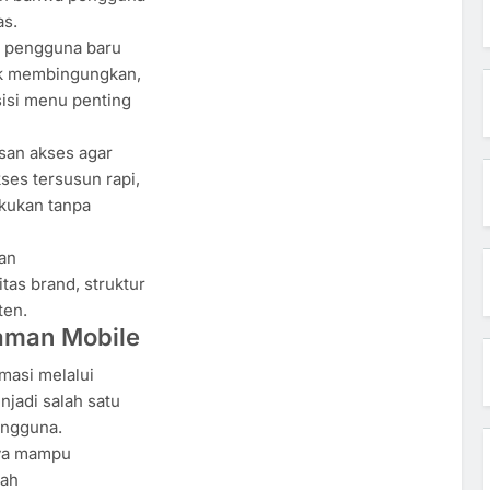
as.
h pengguna baru
ak membingungkan,
sisi menu penting
san akses agar
ses tersusun rapi,
kukan tanpa
man
tas brand, struktur
ten.
aman Mobile
masi melalui
njadi salah satu
engguna.
nya mampu
dah