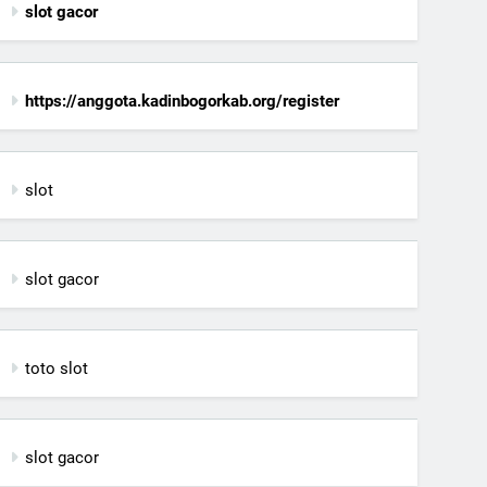
slot gacor
https://anggota.kadinbogorkab.org/register
slot
slot gacor
toto slot
slot gacor