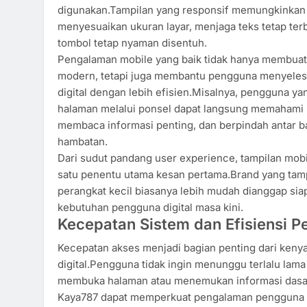
digunakan.Tampilan yang responsif memungkinkan
menyesuaikan ukuran layar, menjaga teks tetap te
tombol tetap nyaman disentuh.
Pengalaman mobile yang baik tidak hanya membuat 
modern, tetapi juga membantu pengguna menyelesa
digital dengan lebih efisien.Misalnya, pengguna 
halaman melalui ponsel dapat langsung memahami
membaca informasi penting, dan berpindah antar b
hambatan.
Dari sudut pandang user experience, tampilan mobi
satu penentu utama kesan pertama.Brand yang tampi
perangkat kecil biasanya lebih mudah dianggap sia
kebutuhan pengguna digital masa kini.
Kecepatan Sistem dan Efisiensi 
Kecepatan akses menjadi bagian penting dari ken
digital.Pengguna tidak ingin menunggu terlalu lam
membuka halaman atau menemukan informasi dasa
Kaya787 dapat memperkuat pengalaman pengguna m