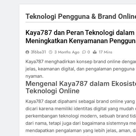
Teknologi Pengguna & Brand Onlin
Kaya787 dan Peran Teknologi dalam
Meningkatkan Kenyamanan Penggun
3f6ba31
3 Months Ago
0
17 Mins
Kaya787 menghadirkan konsep brand online dengan
jelas, keamanan digital, dan pengalaman pengguna 
nyaman.
Mengenal Kaya787 dalam Ekosis
Teknologi Online
Kaya787 dapat dipahami sebagai brand online yang
dicari karena memiliki identitas digital yang mudah
perkembangan teknologi modern, sebuah brand tida
dari nama, tetapi juga dari bagaimana sistemnya 
mendapatkan pengalaman yang lebih jelas, aman, 