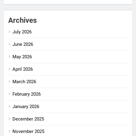
Archives
July 2026
June 2026
May 2026
April 2026
March 2026
February 2026
January 2026
December 2025
November 2025