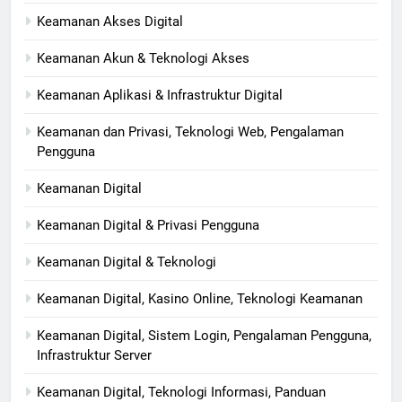
Keamanan Akses Digital
Keamanan Akun & Teknologi Akses
Keamanan Aplikasi & Infrastruktur Digital
Keamanan dan Privasi, Teknologi Web, Pengalaman
Pengguna
Keamanan Digital
Keamanan Digital & Privasi Pengguna
Keamanan Digital & Teknologi
Keamanan Digital, Kasino Online, Teknologi Keamanan
Keamanan Digital, Sistem Login, Pengalaman Pengguna,
Infrastruktur Server
Keamanan Digital, Teknologi Informasi, Panduan