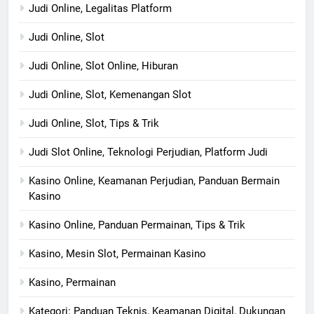
Judi Online, Legalitas Platform
Judi Online, Slot
Judi Online, Slot Online, Hiburan
Judi Online, Slot, Kemenangan Slot
Judi Online, Slot, Tips & Trik
Judi Slot Online, Teknologi Perjudian, Platform Judi
Kasino Online, Keamanan Perjudian, Panduan Bermain
Kasino
Kasino Online, Panduan Permainan, Tips & Trik
Kasino, Mesin Slot, Permainan Kasino
Kasino, Permainan
Kategori: Panduan Teknis, Keamanan Digital, Dukungan