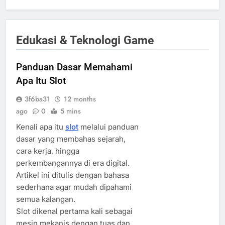
Edukasi & Teknologi Game
Panduan Dasar Memahami
Apa Itu Slot
3f6ba31
12 months
ago
0
5 mins
Kenali apa itu
slot
melalui panduan
dasar yang membahas sejarah,
cara kerja, hingga
perkembangannya di era digital.
Artikel ini ditulis dengan bahasa
sederhana agar mudah dipahami
semua kalangan.
Slot dikenal pertama kali sebagai
mesin mekanis dengan tuas dan