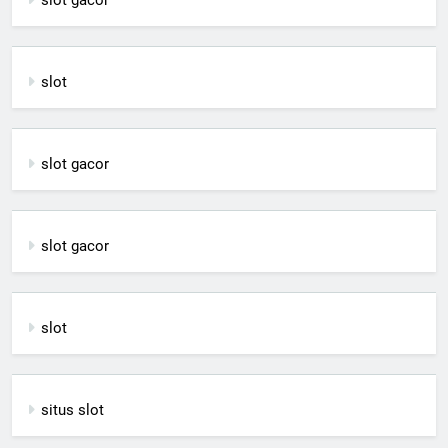
slot gacor
slot
slot gacor
slot gacor
slot
situs slot