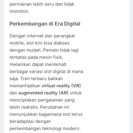
permainan lebih seru dan tidak
monoton.
Perkembangan di Era Digital
Dengan internet dan perangkat
mobile, slot kini bisa diakses
dengan mudah. Pemain tidak lagi
terbatas pada mesin fisik,
melainkan dapat menikmati
berbagai variasi slot digital di mana
saja. Tren terbaru bahkan
memanfaatkan
virtual reality (VR)
dan
augmented reality (AR)
untuk
menciptakan pengalaman yang
lebih realistis. Perubahan ini
menunjukkan bagaimana slot terus
beradaptasi dengan
perkembangan teknologi modern.