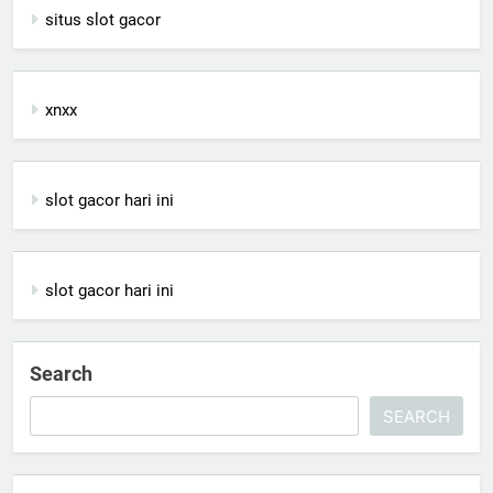
situs slot gacor
xnxx
slot gacor hari ini
slot gacor hari ini
Search
SEARCH