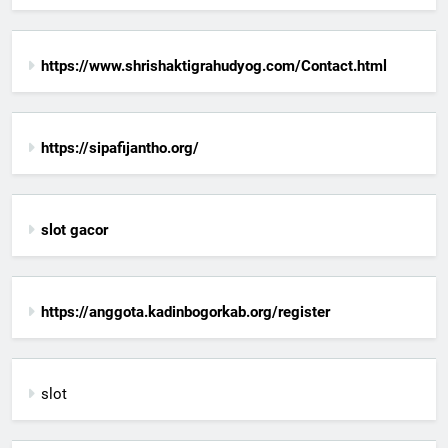
https://www.shrishaktigrahudyog.com/Contact.html
https://sipafijantho.org/
slot gacor
https://anggota.kadinbogorkab.org/register
slot