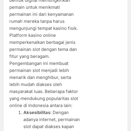
bentuk digital memungkinkan
pemain untuk menikmati
permainan ini dari kenyamanan
rumah mereka tanpa harus
mengunjungi tempat kasino fisik.
Platform kasino online
memperkenalkan berbagai jenis
permainan slot dengan tema dan
fitur yang beragam.
Pengembangan ini membuat
permainan slot menjadi lebih
menarik dan menghibur, serta
lebih mudah diakses oleh
masyarakat luas. Beberapa faktor
yang mendukung popularitas slot
online di Indonesia antara lain:
Aksesibilitas
: Dengan
adanya internet, permainan
slot dapat diakses kapan