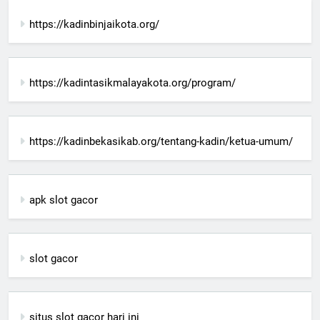
https://kadinbinjaikota.org/
https://kadintasikmalayakota.org/program/
https://kadinbekasikab.org/tentang-kadin/ketua-umum/
apk slot gacor
slot gacor
situs slot gacor hari ini