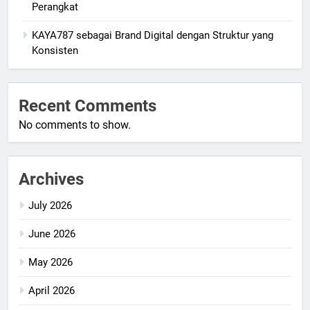
Perangkat
KAYA787 sebagai Brand Digital dengan Struktur yang
Konsisten
Recent Comments
No comments to show.
Archives
July 2026
June 2026
May 2026
April 2026