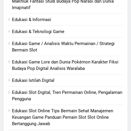
Makhluk Fantasi Studi Budaya Pop Narasi dan Dunia
Imajinatif
Edukasi & Informasi
Edukasi & Teknologi Game
Edukasi Game / Analisis Waktu Permainan / Strategi
Bermain Slot
Edukasi Game Lore dan Dunia Pokémon Karakter Fiksi
Budaya Pop Digital Analisis Waralaba
Edukasi Istilah Digital
Edukasi Slot Digital, Tren Permainan Online, Pengalaman
Pengguna
Edukasi Slot Online Tips Bermain Sehat Manajemen
Keuangan Game Panduan Pemain Slot Slot Online
Bertanggung Jawab