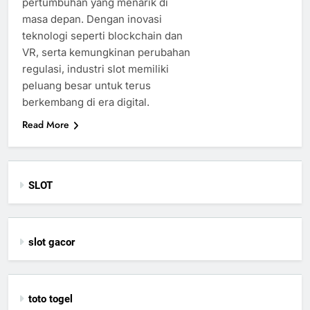
pertumbuhan yang menarik di
masa depan. Dengan inovasi
teknologi seperti blockchain dan
VR, serta kemungkinan perubahan
regulasi, industri slot memiliki
peluang besar untuk terus
berkembang di era digital.
Read More
SLOT
slot gacor
toto togel