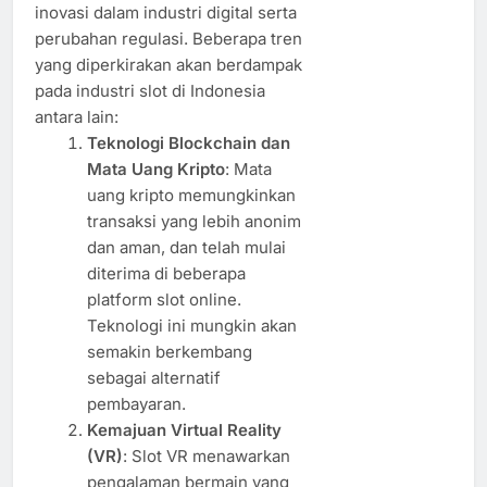
inovasi dalam industri digital serta
perubahan regulasi. Beberapa tren
yang diperkirakan akan berdampak
pada industri slot di Indonesia
antara lain:
Teknologi Blockchain dan
Mata Uang Kripto
: Mata
uang kripto memungkinkan
transaksi yang lebih anonim
dan aman, dan telah mulai
diterima di beberapa
platform slot online.
Teknologi ini mungkin akan
semakin berkembang
sebagai alternatif
pembayaran.
Kemajuan Virtual Reality
(VR)
: Slot VR menawarkan
pengalaman bermain yang