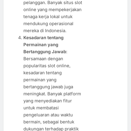
pelanggan. Banyak situs slot
online yang mempekerjakan
tenaga kerja lokal untuk
mendukung operasional
mereka di Indonesia.
Kesadaran tentang
Permainan yang
Bertanggung Jawab
:
Bersamaan dengan
popularitas slot online,
kesadaran tentang
permainan yang
bertanggung jawab juga
meningkat. Banyak platform
yang menyediakan fitur
untuk membatasi
pengeluaran atau waktu
bermain, sebagai bentuk
dukungan terhadap praktik