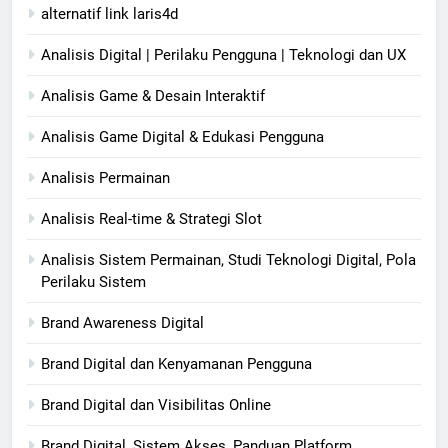
alternatif link laris4d
Analisis Digital | Perilaku Pengguna | Teknologi dan UX
Analisis Game & Desain Interaktif
Analisis Game Digital & Edukasi Pengguna
Analisis Permainan
Analisis Real-time & Strategi Slot
Analisis Sistem Permainan, Studi Teknologi Digital, Pola
Perilaku Sistem
Brand Awareness Digital
Brand Digital dan Kenyamanan Pengguna
Brand Digital dan Visibilitas Online
Brand Digital, Sistem Akses, Panduan Platform