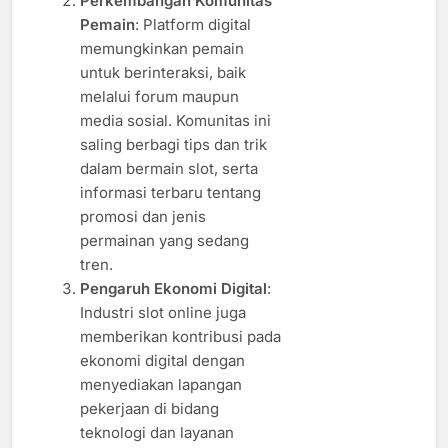
Perkembangan Komunitas
Pemain
: Platform digital
memungkinkan pemain
untuk berinteraksi, baik
melalui forum maupun
media sosial. Komunitas ini
saling berbagi tips dan trik
dalam bermain slot, serta
informasi terbaru tentang
promosi dan jenis
permainan yang sedang
tren.
Pengaruh Ekonomi Digital
:
Industri slot online juga
memberikan kontribusi pada
ekonomi digital dengan
menyediakan lapangan
pekerjaan di bidang
teknologi dan layanan