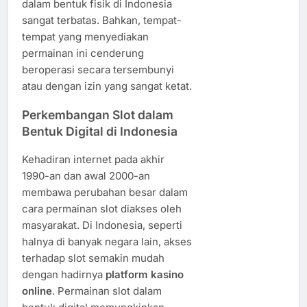
dalam bentuk fisik di Indonesia
sangat terbatas. Bahkan, tempat-
tempat yang menyediakan
permainan ini cenderung
beroperasi secara tersembunyi
atau dengan izin yang sangat ketat.
Perkembangan Slot dalam
Bentuk Digital di Indonesia
Kehadiran internet pada akhir
1990-an dan awal 2000-an
membawa perubahan besar dalam
cara permainan slot diakses oleh
masyarakat. Di Indonesia, seperti
halnya di banyak negara lain, akses
terhadap slot semakin mudah
dengan hadirnya
platform kasino
online
. Permainan slot dalam