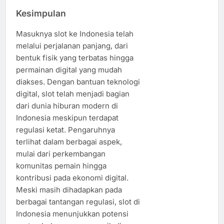
Kesimpulan
Masuknya slot ke Indonesia telah
melalui perjalanan panjang, dari
bentuk fisik yang terbatas hingga
permainan digital yang mudah
diakses. Dengan bantuan teknologi
digital, slot telah menjadi bagian
dari dunia hiburan modern di
Indonesia meskipun terdapat
regulasi ketat. Pengaruhnya
terlihat dalam berbagai aspek,
mulai dari perkembangan
komunitas pemain hingga
kontribusi pada ekonomi digital.
Meski masih dihadapkan pada
berbagai tantangan regulasi, slot di
Indonesia menunjukkan potensi