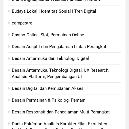
Budaya Lokal | Identitas Sosial | Tren Digital
campestre
Casino Online, Slot, Permainan Online
Desain Adaptif dan Pengalaman Lintas Perangkat
Desain Antarmuka dan Teknologi Digital
Desain Antarmuka, Teknologi Digital, UX Research,
Analisis Platform, Pengembangan UI
Desain Digital dan Kemudahan Akses
Desain Permainan & Psikologi Pemain
Desain Responsif dan Pengalaman Multi-Perangkat
Dunia Pokémon Analisis Karakter Fiksi Ekosistem