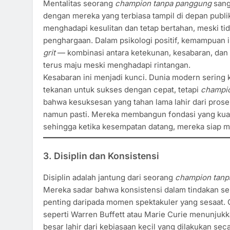
Mentalitas seorang
champion tanpa panggung
sang
dengan mereka yang terbiasa tampil di depan publi
menghadapi kesulitan dan tetap bertahan, meski tid
penghargaan. Dalam psikologi positif, kemampuan i
grit
— kombinasi antara ketekunan, kesabaran, dan
terus maju meski menghadapi rintangan.
Kesabaran ini menjadi kunci. Dunia modern sering 
tekanan untuk sukses dengan cepat, tetapi
champio
bahwa kesuksesan yang tahan lama lahir dari prose
namun pasti. Mereka membangun fondasi yang kuat d
sehingga ketika kesempatan datang, mereka siap 
3. Disiplin dan Konsistensi
Disiplin adalah jantung dari seorang
champion tanp
Mereka sadar bahwa konsistensi dalam tindakan seh
penting daripada momen spektakuler yang sesaat.
seperti Warren Buffett atau Marie Curie menunjuk
besar lahir dari kebiasaan kecil yang dilakukan se