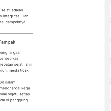
sejati adalah
n integritas. Dan
ita, dampaknya
 Tampak
 penghargaan,
berdedikasi.
batan sejati lahir
gguh, meski tidak
on
dalam
 menghargai kerja
ilai sejati, setiap
ada di panggung