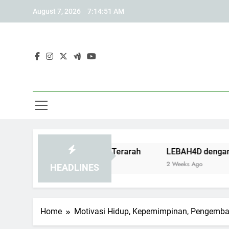
Skip
August 7, 2026
7:14:52 AM
to
content
Ja
Nikmati Ja
yang Ringkas dan Terarah
LEBAH4D dengan Struktur M
2 Weeks Ago
HEADLINES
Home
Motivasi Hidup, Kepemimpinan, Pengembang