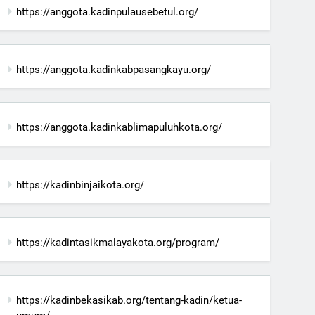
https://anggota.kadinpulausebetul.org/
https://anggota.kadinkabpasangkayu.org/
https://anggota.kadinkablimapuluhkota.org/
https://kadinbinjaikota.org/
https://kadintasikmalayakota.org/program/
https://kadinbekasikab.org/tentang-kadin/ketua-