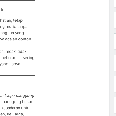
ti
atian, tetapi
ng murid tanpa
rang tua yang
ya adalah contoh
n, meski tidak
ehebatan ini sering
 yang hanya
on tanpa panggung
gu panggung besar
h kesadaran untuk
an, keluarga,