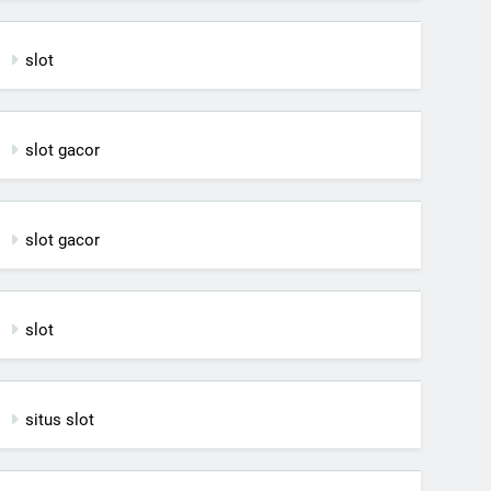
slot
slot gacor
slot gacor
slot
situs slot