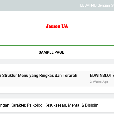
LEBAH4D dengan Str
EDWINSLOT dengan Desain
LEBAH4D dengan Desain
mon UA
EDWINSLOT dengan Str
mon Iberico Berkualitas Dari Jamonua. Produk Khas Spanyol D
LEBAH4D dengan Str
SAMPLE PAGE
EDWINSLOT dengan Desain
LEBAH4D dengan Desain
enu yang Ringkas dan Terarah
EDWINSLOT dengan Desai
3 Weeks Ago
an Karakter, Psikologi Kesuksesan, Mental & Disiplin