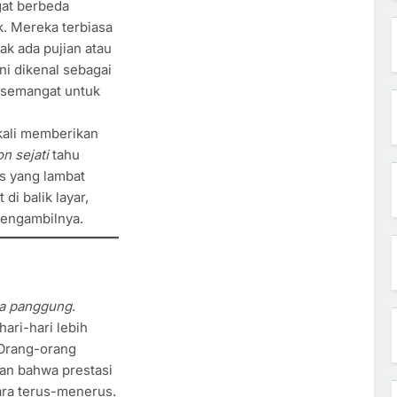
at berbeda
k. Mereka terbiasa
ak ada pujian atau
ni dikenal sebagai
 semangat untuk
kali memberikan
n sejati
tahu
s yang lambat
i balik layar,
mengambilnya.
a panggung
.
ari-hari lebih
 Orang-orang
kan bahwa prestasi
cara terus-menerus.