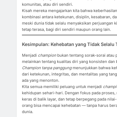
komunitas, atau diri sendiri.
Kisah mereka mengajarkan kita bahwa keberhasilan 
kombinasi antara ketekunan, disiplin, kesabaran, da
meski dunia tidak selalu menyaksikan perjuangan k
tetap terasa, bagi diri sendiri maupun orang lain.
Kesimpulan: Kehebatan yang Tidak Selalu
Menjadi
champion
bukan tentang sorak-sorai atau
melainkan tentang kualitas diri yang konsisten dan 
Champion tanpa panggung
menunjukkan bahwa kehe
dari ketekunan, integritas, dan mentalitas yang tan
ada yang menonton.
Kita semua memiliki peluang untuk menjadi
champi
kehidupan sehari-hari. Dengan fokus pada proses,
keras di balik layar, dan tetap berpegang pada nilai-n
orang bisa mencapai kehebatan — tanpa harus ber
dunia.