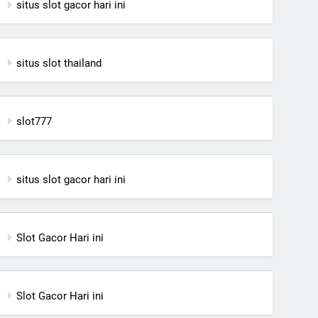
situs slot gacor hari ini
situs slot thailand
slot777
situs slot gacor hari ini
Slot Gacor Hari ini
Slot Gacor Hari ini