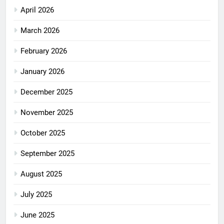
April 2026
March 2026
February 2026
January 2026
December 2025
November 2025
October 2025
September 2025
August 2025
July 2025
June 2025