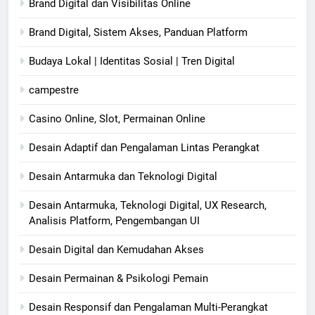
Brand Digital dan Visibilitas Online
Brand Digital, Sistem Akses, Panduan Platform
Budaya Lokal | Identitas Sosial | Tren Digital
campestre
Casino Online, Slot, Permainan Online
Desain Adaptif dan Pengalaman Lintas Perangkat
Desain Antarmuka dan Teknologi Digital
Desain Antarmuka, Teknologi Digital, UX Research,
Analisis Platform, Pengembangan UI
Desain Digital dan Kemudahan Akses
Desain Permainan & Psikologi Pemain
Desain Responsif dan Pengalaman Multi-Perangkat