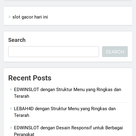
slot gacor hari ini
Search
SEARCH
Recent Posts
EDWINSLOT dengan Struktur Menu yang Ringkas dan
Terarah
LEBAH4D dengan Struktur Menu yang Ringkas dan
Terarah
EDWINSLOT dengan Desain Responsif untuk Berbagai
Perangkat