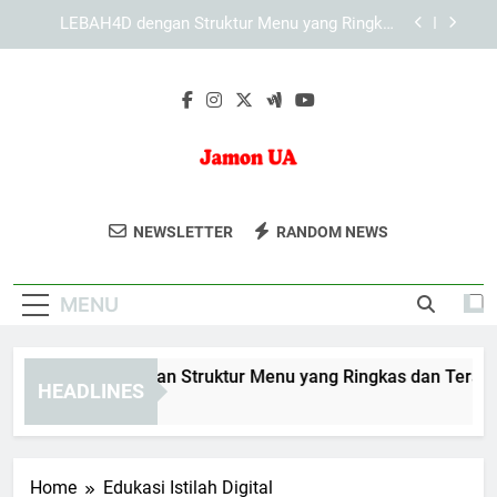
Skip
EDWINSLOT dengan Desain Responsif untuk
to
Berbagai Perangkat
content
LEBAH4D dengan Desain Responsif untuk
Berbagai Perangkat
EDWINSLOT dengan Struktur Menu yang Ringkas
dan Terarah
LEBAH4D dengan Struktur Menu yang Ringkas
dan Terarah
Jamon UA
Nikmati Jamon Iberico Berkualitas Dari
EDWINSLOT dengan Desain Responsif untuk
NEWSLETTER
RANDOM NEWS
Berbagai Perangkat
Jamonua. Produk Khas Spanyol Dengan
LEBAH4D dengan Desain Responsif untuk
Cita Rasa Autentik.
Berbagai Perangkat
MENU
DWINSLOT dengan Struktur Menu yang Ringkas dan Terarah
HEADLINES
Weeks Ago
Home
Edukasi Istilah Digital