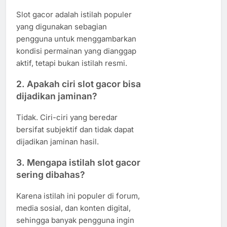
Slot gacor adalah istilah populer
yang digunakan sebagian
pengguna untuk menggambarkan
kondisi permainan yang dianggap
aktif, tetapi bukan istilah resmi.
2. Apakah ciri slot gacor bisa
dijadikan jaminan?
Tidak. Ciri-ciri yang beredar
bersifat subjektif dan tidak dapat
dijadikan jaminan hasil.
3. Mengapa istilah slot gacor
sering dibahas?
Karena istilah ini populer di forum,
media sosial, dan konten digital,
sehingga banyak pengguna ingin