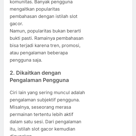
komunitas. Banyak pengguna
mengaitkan popularitas
pembahasan dengan istilah slot
gacor.
Namun, popularitas bukan berarti
bukti pasti. Ramainya pembahasan
bisa terjadi karena tren, promosi,
atau pengalaman beberapa
pengguna saja.
2. Dikaitkan dengan
Pengalaman Pengguna
Ciri lain yang sering muncul adalah
pengalaman subjektif pengguna.
Misalnya, seseorang merasa
permainan tertentu lebih aktif
dalam satu sesi. Dari pengalaman
itu, istilah slot gacor kemudian