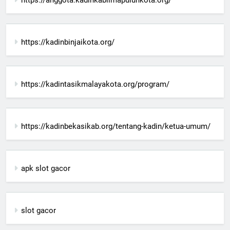
https://kadinbinjaikota.org/
https://kadintasikmalayakota.org/program/
https://kadinbekasikab.org/tentang-kadin/ketua-umum/
apk slot gacor
slot gacor