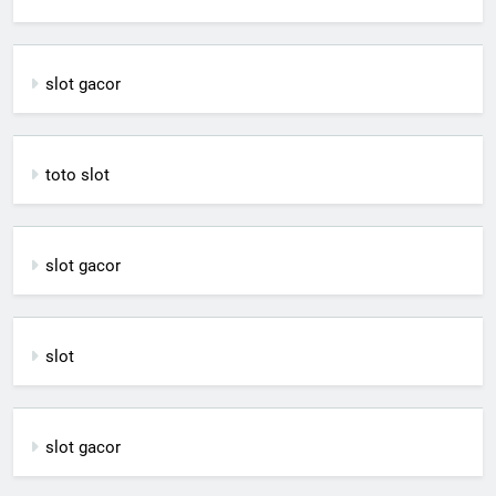
slot gacor
toto slot
slot gacor
slot
slot gacor