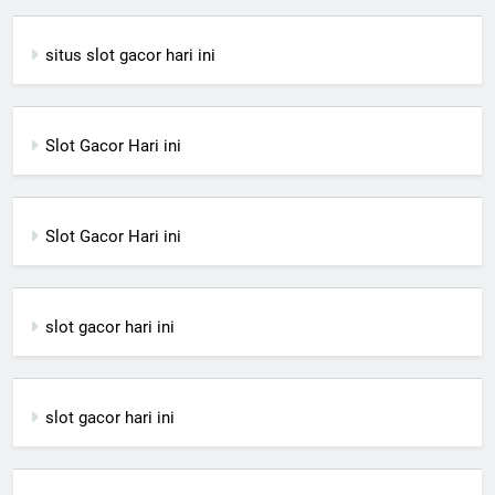
situs slot gacor hari ini
Slot Gacor Hari ini
Slot Gacor Hari ini
slot gacor hari ini
slot gacor hari ini