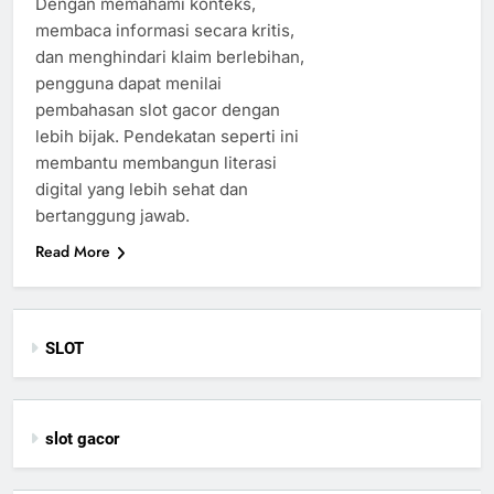
Dengan memahami konteks,
membaca informasi secara kritis,
dan menghindari klaim berlebihan,
pengguna dapat menilai
pembahasan slot gacor dengan
lebih bijak. Pendekatan seperti ini
membantu membangun literasi
digital yang lebih sehat dan
bertanggung jawab.
Read More
SLOT
slot gacor