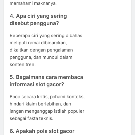
memahami maknanya.
4. Apa ciri yang sering
disebut pengguna?
Beberapa ciri yang sering dibahas
meliputi ramai dibicarakan,
dikaitkan dengan pengalaman
pengguna, dan muncul dalam
konten tren.
5. Bagaimana cara membaca
informasi slot gacor?
Baca secara kritis, pahami konteks,
hindari klaim berlebihan, dan
jangan menganggap istilah populer
sebagai fakta teknis.
6. Apakah pola slot gacor