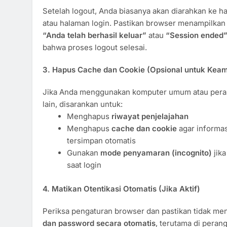
Setelah logout, Anda biasanya akan diarahkan ke 
atau halaman login. Pastikan browser menampilkan
“Anda telah berhasil keluar”
atau
“Session ended
bahwa proses logout selesai.
3.
Hapus Cache dan Cookie (Opsional untuk Keam
Jika Anda menggunakan komputer umum atau peran
lain, disarankan untuk:
Menghapus
riwayat penjelajahan
Menghapus
cache dan cookie
agar informasi
tersimpan otomatis
Gunakan
mode penyamaran (incognito)
jik
saat login
4.
Matikan Otentikasi Otomatis (Jika Aktif)
Periksa pengaturan browser dan pastikan tidak m
dan password secara otomatis
, terutama di perang