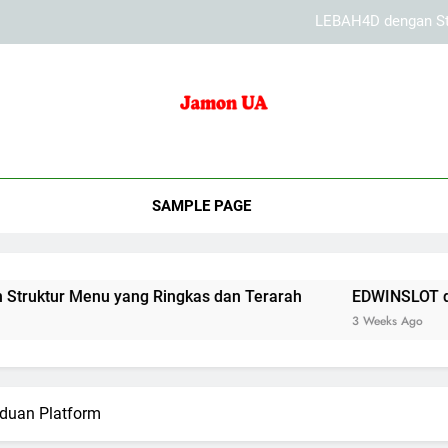
LEBAH4D dengan Str
EDWINSLOT dengan Desain
LEBAH4D dengan Desain
mon UA
EDWINSLOT dengan Str
mon Iberico Berkualitas Dari Jamonua. Produk Khas Spanyol D
LEBAH4D dengan Str
SAMPLE PAGE
EDWINSLOT dengan Desain
LEBAH4D dengan Desain
enu yang Ringkas dan Terarah
EDWINSLOT dengan Desai
3 Weeks Ago
nduan Platform