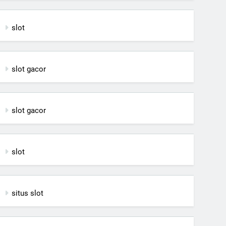
slot
slot gacor
slot gacor
slot
situs slot