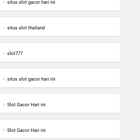
situs slot gacor hari ini
situs slot thailand
slot777
situs slot gacor hari ini
Slot Gacor Hari ini
Slot Gacor Hari ini