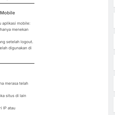
 Mobile
aplikasi mobile:
 hanya menekan
kang setelah logout.
elah digunakan di
na merasa telah
a situs di lain
i IP atau