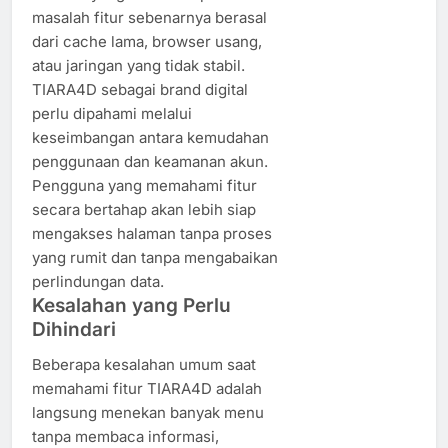
masalah fitur sebenarnya berasal
dari cache lama, browser usang,
atau jaringan yang tidak stabil.
TIARA4D sebagai brand digital
perlu dipahami melalui
keseimbangan antara kemudahan
penggunaan dan keamanan akun.
Pengguna yang memahami fitur
secara bertahap akan lebih siap
mengakses halaman tanpa proses
yang rumit dan tanpa mengabaikan
perlindungan data.
Kesalahan yang Perlu
Dihindari
Beberapa kesalahan umum saat
memahami fitur TIARA4D adalah
langsung menekan banyak menu
tanpa membaca informasi,