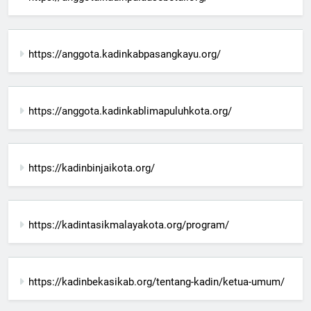
https://anggota.kadinkabpasangkayu.org/
https://anggota.kadinkablimapuluhkota.org/
https://kadinbinjaikota.org/
https://kadintasikmalayakota.org/program/
https://kadinbekasikab.org/tentang-kadin/ketua-umum/