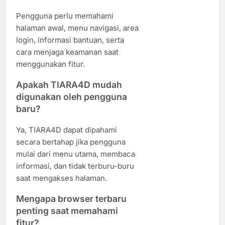
Pengguna perlu memahami
halaman awal, menu navigasi, area
login, informasi bantuan, serta
cara menjaga keamanan saat
menggunakan fitur.
Apakah TIARA4D mudah
digunakan oleh pengguna
baru?
Ya, TIARA4D dapat dipahami
secara bertahap jika pengguna
mulai dari menu utama, membaca
informasi, dan tidak terburu-buru
saat mengakses halaman.
Mengapa browser terbaru
penting saat memahami
fitur?