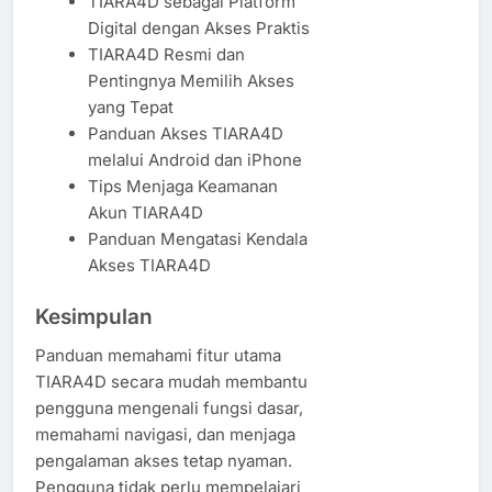
TIARA4D sebagai Platform
Digital dengan Akses Praktis
TIARA4D Resmi dan
Pentingnya Memilih Akses
yang Tepat
Panduan Akses TIARA4D
melalui Android dan iPhone
Tips Menjaga Keamanan
Akun TIARA4D
Panduan Mengatasi Kendala
Akses TIARA4D
Kesimpulan
Panduan memahami fitur utama
TIARA4D secara mudah membantu
pengguna mengenali fungsi dasar,
memahami navigasi, dan menjaga
pengalaman akses tetap nyaman.
Pengguna tidak perlu mempelajari