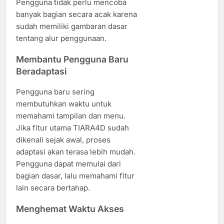
Pengguna tidak perlu mencoba
banyak bagian secara acak karena
sudah memiliki gambaran dasar
tentang alur penggunaan.
Membantu Pengguna Baru
Beradaptasi
Pengguna baru sering
membutuhkan waktu untuk
memahami tampilan dan menu.
Jika fitur utama TIARA4D sudah
dikenali sejak awal, proses
adaptasi akan terasa lebih mudah.
Pengguna dapat memulai dari
bagian dasar, lalu memahami fitur
lain secara bertahap.
Menghemat Waktu Akses