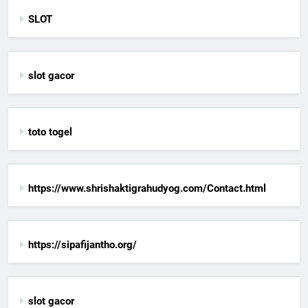
SLOT
slot gacor
toto togel
https://www.shrishaktigrahudyog.com/Contact.html
https://sipafijantho.org/
slot gacor