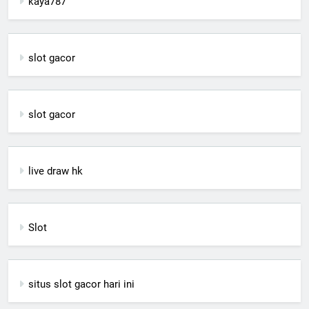
kaya787
slot gacor
slot gacor
live draw hk
Slot
situs slot gacor hari ini