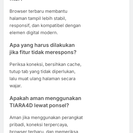
Browser terbaru membantu
halaman tampil lebih stabil,
responsif, dan kompatibel dengan
elemen digital modern.
Apa yang harus dilakukan
jika fitur tidak merespons?
Periksa koneksi, bersihkan cache,
tutup tab yang tidak diperlukan,
lalu muat ulang halaman secara
wajar.
Apakah aman menggunakan
TIARA4D lewat ponsel?
Aman jika menggunakan perangkat
pribadi, koneksi terpercaya,
browser terbaru, dan memeriksa