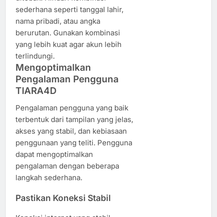
sederhana seperti tanggal lahir,
nama pribadi, atau angka
berurutan. Gunakan kombinasi
yang lebih kuat agar akun lebih
terlindungi.
Mengoptimalkan
Pengalaman Pengguna
TIARA4D
Pengalaman pengguna yang baik
terbentuk dari tampilan yang jelas,
akses yang stabil, dan kebiasaan
penggunaan yang teliti. Pengguna
dapat mengoptimalkan
pengalaman dengan beberapa
langkah sederhana.
Pastikan Koneksi Stabil