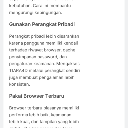
kebutuhan. Cara ini membantu
mengurangi kebingungan.
Gunakan Perangkat Pribadi
Perangkat pribadi lebih disarankan
karena pengguna memiliki kendali
terhadap riwayat browser, cache,
penyimpanan password, dan
pengaturan keamanan. Mengakses
TIARA4D melalui perangkat sendiri
juga membuat pengalaman lebih
konsisten.
Pakai Browser Terbaru
Browser terbaru biasanya memiliki
performa lebih baik, keamanan
lebih kuat, dan tampilan yang lebih