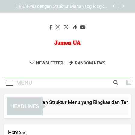
Skip
EDWINSLOT dengan Desain Responsif untuk
to
Berbagai Perangkat
content
LEBAH4D dengan Desain Responsif untuk
Berbagai Perangkat
EDWINSLOT dengan Struktur Menu yang Ringkas
dan Terarah
LEBAH4D dengan Struktur Menu yang Ringkas
dan Terarah
Jamon UA
Nikmati Jamon Iberico Berkualitas Dari
EDWINSLOT dengan Desain Responsif untuk
NEWSLETTER
RANDOM NEWS
Berbagai Perangkat
Jamonua. Produk Khas Spanyol Dengan
LEBAH4D dengan Desain Responsif untuk
Cita Rasa Autentik.
Berbagai Perangkat
MENU
DWINSLOT dengan Struktur Menu yang Ringkas dan Terarah
HEADLINES
Weeks Ago
Home