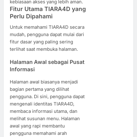
kebiasaan akses yang lebih aman.
Fitur Utama TIARA4D yang
Perlu Dipahami
Untuk memahami TIARA4D secara
mudah, pengguna dapat mulai dari
fitur dasar yang paling sering
terlihat saat membuka halaman.
Halaman Awal sebagai Pusat
Informasi
Halaman awal biasanya menjadi
bagian pertama yang dilihat
pengguna. Di sini, pengguna dapat
mengenali identitas TIARA4D,
membaca informasi utama, dan
melihat susunan menu. Halaman
awal yang rapi membantu
pengguna memahami arah