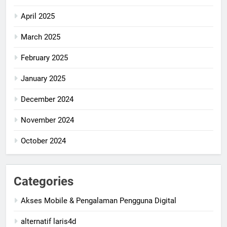
April 2025
March 2025
February 2025
January 2025
December 2024
November 2024
October 2024
Categories
Akses Mobile & Pengalaman Pengguna Digital
alternatif laris4d