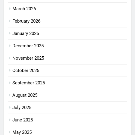
March 2026
February 2026
January 2026
December 2025
November 2025
October 2025
September 2025
August 2025
July 2025
June 2025
May 2025