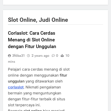
Slot Online, Judi Online
Corlaslot: Cara Cerdas
Menang di Slot Online
dengan Fitur Unggulan
3f6ba31
2 years ago
0
10
mins
Pelajari cara cerdas menang di slot
online dengan menggunakan
fitur
unggulan
yang ditawarkan oleh
corlaslot
. Nikmati pengalaman
bermain yang menguntungkan
dengan fitur-fitur terbaik di situs
slot terpercaya ini.
Bermain
slot online
bisa menjadi