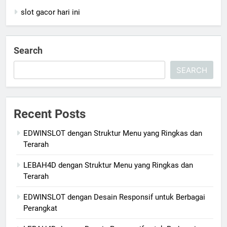
slot gacor hari ini
Search
SEARCH
Recent Posts
EDWINSLOT dengan Struktur Menu yang Ringkas dan
Terarah
LEBAH4D dengan Struktur Menu yang Ringkas dan
Terarah
EDWINSLOT dengan Desain Responsif untuk Berbagai
Perangkat