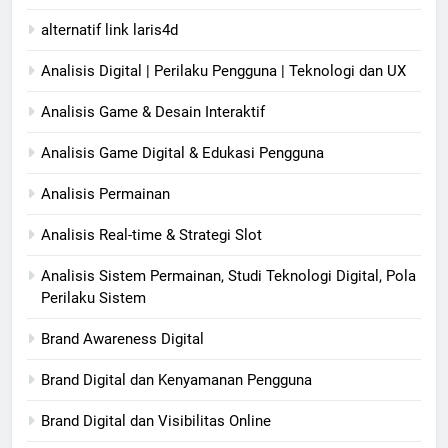
alternatif link laris4d
Analisis Digital | Perilaku Pengguna | Teknologi dan UX
Analisis Game & Desain Interaktif
Analisis Game Digital & Edukasi Pengguna
Analisis Permainan
Analisis Real-time & Strategi Slot
Analisis Sistem Permainan, Studi Teknologi Digital, Pola
Perilaku Sistem
Brand Awareness Digital
Brand Digital dan Kenyamanan Pengguna
Brand Digital dan Visibilitas Online