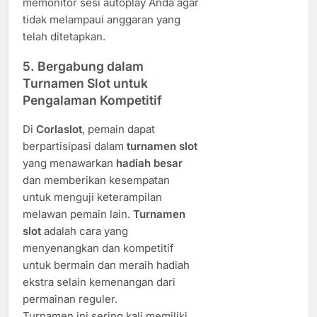
memonitor sesi autoplay Anda agar
tidak melampaui anggaran yang
telah ditetapkan.
5.
Bergabung dalam
Turnamen Slot untuk
Pengalaman Kompetitif
Di
Corlaslot
, pemain dapat
berpartisipasi dalam
turnamen slot
yang menawarkan
hadiah besar
dan memberikan kesempatan
untuk menguji keterampilan
melawan pemain lain.
Turnamen
slot
adalah cara yang
menyenangkan dan kompetitif
untuk bermain dan meraih hadiah
ekstra selain kemenangan dari
permainan reguler.
Turnamen ini sering kali memiliki