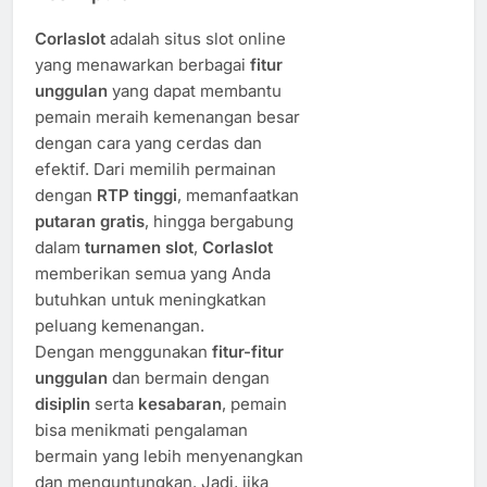
Corlaslot
adalah situs slot online
yang menawarkan berbagai
fitur
unggulan
yang dapat membantu
pemain meraih kemenangan besar
dengan cara yang cerdas dan
efektif. Dari memilih permainan
dengan
RTP tinggi
, memanfaatkan
putaran gratis
, hingga bergabung
dalam
turnamen slot
,
Corlaslot
memberikan semua yang Anda
butuhkan untuk meningkatkan
peluang kemenangan.
Dengan menggunakan
fitur-fitur
unggulan
dan bermain dengan
disiplin
serta
kesabaran
, pemain
bisa menikmati pengalaman
bermain yang lebih menyenangkan
dan menguntungkan. Jadi, jika