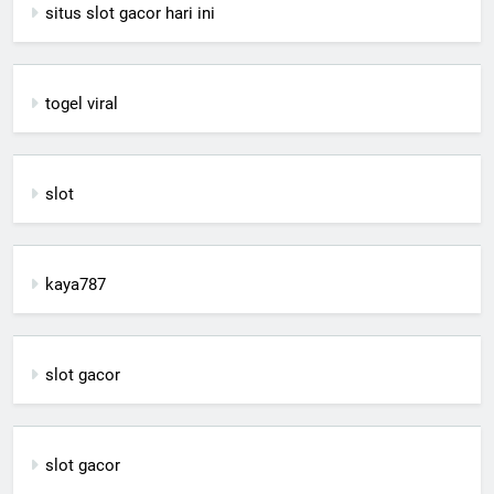
situs slot gacor hari ini
togel viral
slot
kaya787
slot gacor
slot gacor