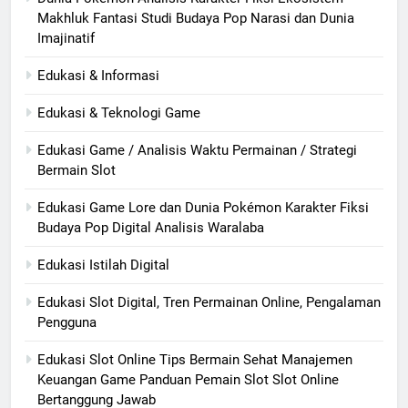
Makhluk Fantasi Studi Budaya Pop Narasi dan Dunia
Imajinatif
Edukasi & Informasi
Edukasi & Teknologi Game
Edukasi Game / Analisis Waktu Permainan / Strategi
Bermain Slot
Edukasi Game Lore dan Dunia Pokémon Karakter Fiksi
Budaya Pop Digital Analisis Waralaba
Edukasi Istilah Digital
Edukasi Slot Digital, Tren Permainan Online, Pengalaman
Pengguna
Edukasi Slot Online Tips Bermain Sehat Manajemen
Keuangan Game Panduan Pemain Slot Slot Online
Bertanggung Jawab