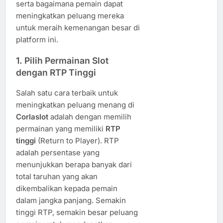
serta bagaimana pemain dapat
meningkatkan peluang mereka
untuk meraih kemenangan besar di
platform ini.
1.
Pilih Permainan Slot
dengan RTP Tinggi
Salah satu cara terbaik untuk
meningkatkan peluang menang di
Corlaslot
adalah dengan memilih
permainan yang memiliki
RTP
tinggi
(Return to Player). RTP
adalah persentase yang
menunjukkan berapa banyak dari
total taruhan yang akan
dikembalikan kepada pemain
dalam jangka panjang. Semakin
tinggi RTP, semakin besar peluang