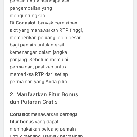
pemain untuk mendapatkan
pengembalian yang
menguntungkan.
Di
Corlaslot
, banyak permainan
slot yang menawarkan RTP tinggi,
memberikan peluang lebih besar
bagi pemain untuk meraih
kemenangan dalam jangka
panjang. Sebelum memulai
permainan, pastikan untuk
memeriksa
RTP
dari setiap
permainan yang Anda pilih.
2.
Manfaatkan Fitur Bonus
dan Putaran Gratis
Corlaslot
menawarkan berbagai
fitur bonus
yang dapat
meningkatkan peluang pemain
untuk menang. Banyak permainan