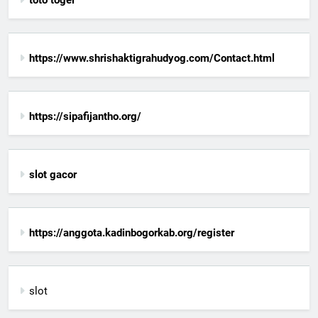
https://www.shrishaktigrahudyog.com/Contact.html
https://sipafijantho.org/
slot gacor
https://anggota.kadinbogorkab.org/register
slot