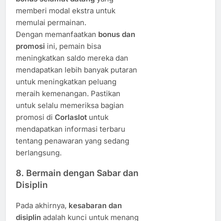
memberi modal ekstra untuk
memulai permainan.
Dengan memanfaatkan
bonus dan
promosi
ini, pemain bisa
meningkatkan saldo mereka dan
mendapatkan lebih banyak putaran
untuk meningkatkan peluang
meraih kemenangan. Pastikan
untuk selalu memeriksa bagian
promosi di
Corlaslot
untuk
mendapatkan informasi terbaru
tentang penawaran yang sedang
berlangsung.
8.
Bermain dengan Sabar dan
Disiplin
Pada akhirnya,
kesabaran dan
disiplin
adalah kunci untuk menang