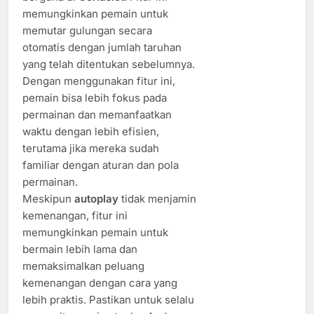
memungkinkan pemain untuk
memutar gulungan secara
otomatis dengan jumlah taruhan
yang telah ditentukan sebelumnya.
Dengan menggunakan fitur ini,
pemain bisa lebih fokus pada
permainan dan memanfaatkan
waktu dengan lebih efisien,
terutama jika mereka sudah
familiar dengan aturan dan pola
permainan.
Meskipun
autoplay
tidak menjamin
kemenangan, fitur ini
memungkinkan pemain untuk
bermain lebih lama dan
memaksimalkan peluang
kemenangan dengan cara yang
lebih praktis. Pastikan untuk selalu