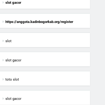
slot gacor
https://anggota.kadinbogorkab.org/register
slot
slot gacor
toto slot
slot gacor