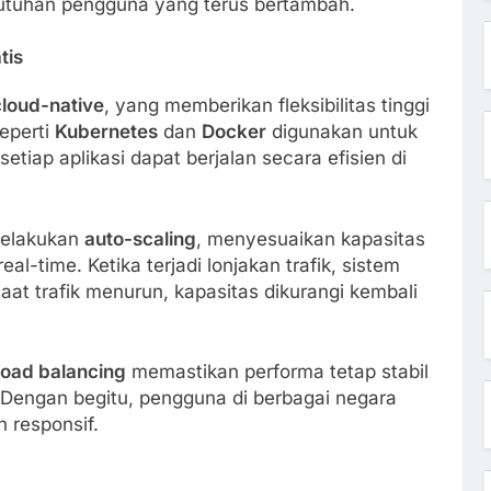
butuhan pengguna yang terus bertambah.
tis
cloud-native
, yang memberikan fleksibilitas tinggi
eperti
Kubernetes
dan
Docker
digunakan untuk
tiap aplikasi dapat berjalan secara efisien di
melakukan
auto-scaling
, menyesuaikan kapasitas
l-time. Ketika terjadi lonjakan trafik, sistem
at trafik menurun, kapasitas dikurangi kembali
load balancing
memastikan performa tetap stabil
. Dengan begitu, pengguna di berbagai negara
 responsif.