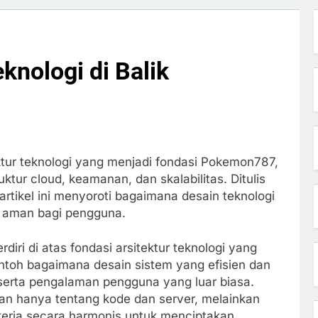
knologi di Balik
ktur teknologi yang menjadi fondasi Pokemon787,
ktur cloud, keamanan, dan skalabilitas. Ditulis
artikel ini menyoroti bagaimana desain teknologi
n aman bagi pengguna.
diri di atas fondasi arsitektur teknologi yang
toh bagaimana desain sistem yang efisien dan
 serta pengalaman pengguna yang luar biasa.
kan hanya tentang kode dan server, melainkan
kerja secara harmonis untuk menciptakan