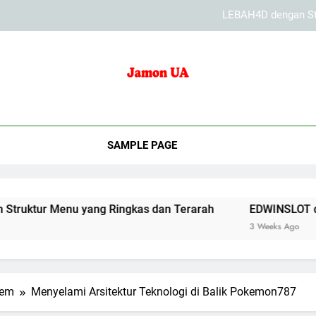
LEBAH4D dengan Str
EDWINSLOT dengan Desain
LEBAH4D dengan Desain
mon UA
EDWINSLOT dengan Str
mon Iberico Berkualitas Dari Jamonua. Produk Khas Spanyol D
LEBAH4D dengan Str
SAMPLE PAGE
EDWINSLOT dengan Desain
LEBAH4D dengan Desain
nu yang Ringkas dan Terarah
EDWINSLOT dengan Desai
3 Weeks Ago
tem
Menyelami Arsitektur Teknologi di Balik Pokemon787