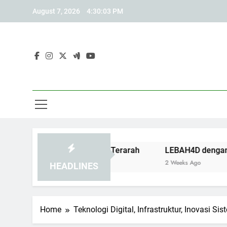
Skip
August 7, 2026
4:30:04 PM
to
content
Ja
Nikmati Ja
yang Ringkas dan Terarah
LEBAH4D dengan Struktur Me
2 Weeks Ago
HEADLINES
Home
Teknologi Digital, Infrastruktur, Inovasi Sis