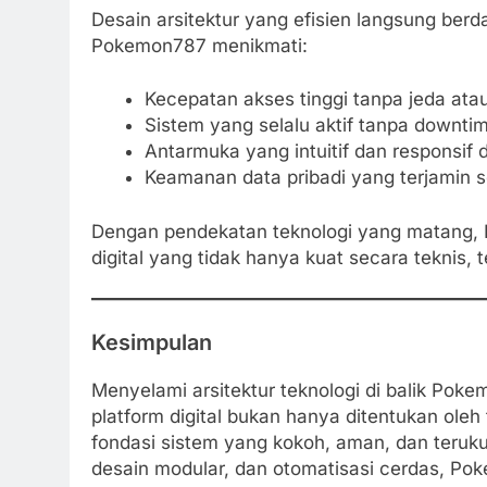
Desain arsitektur yang efisien langsung be
Pokemon787 menikmati:
Kecepatan akses tinggi tanpa jeda atau
Sistem yang selalu aktif tanpa downtim
Antarmuka yang intuitif dan responsif 
Keamanan data pribadi yang terjamin 
Dengan pendekatan teknologi yang matang,
digital yang tidak hanya kuat secara teknis
Kesimpulan
Menyelami arsitektur teknologi di balik Po
platform digital bukan hanya ditentukan oleh 
fondasi sistem yang kokoh, aman, dan teruku
desain modular, dan otomatisasi cerdas, Po