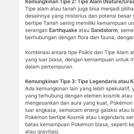
Kemungkinan Tipe 2: Tipe Alam (Nature/Gras
Tipe alam atau tanah juga bisa menjadi pili
desainnya yang misterius dan potensi besa
bertipe Tanah sering memiliki kemampuan un
serangan
Earthquake
atau
Sandstorm
, seme
berhubungan dengan flora dan fauna, denga
Kombinasi antara tipe Psikis dan Tipe Alam 
yang luar biasa, dengan kemampuan untuk m
dalam pertempuran.
Kemungkinan Tipe 3: Tipe Legendaris atau 
Ada kemungkinan lain yang lebih spekulatif,
yang terhubung dengan elemen kosmik atau 
mengesankan dan aura yang kuat, Pokémon i
luar angkasa, semacam energi galaksi atau b
Pokémon bertipe Kosmik atau Legendaris ser
batas kemampuan Pokémon biasa, seperti k
atau gravitasi.