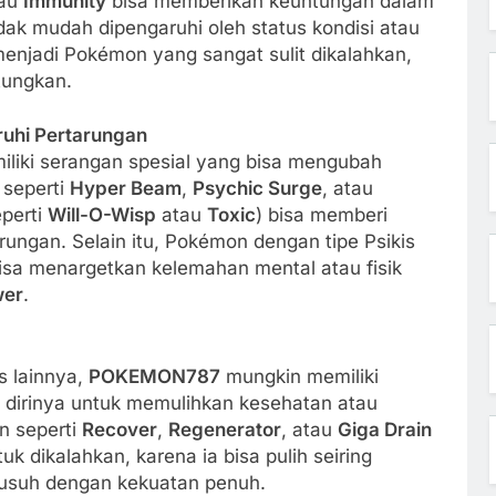
au
Immunity
bisa memberikan keuntungan dalam
dak mudah dipengaruhi oleh status kondisi atau
enjadi Pokémon yang sangat sulit dikalahkan,
tungkan.
uhi Pertarungan
liki serangan spesial yang bisa mengubah
 seperti
Hyper Beam
,
Psychic Surge
, atau
perti
Will-O-Wisp
atau
Toxic
) bisa memberi
rungan. Selain itu, Pokémon dengan tipe Psikis
isa menargetkan kelemahan mental atau fisik
wer
.
s lainnya,
POKEMON787
mungkin memiliki
dirinya untuk memulihkan kesehatan atau
n seperti
Recover
,
Regenerator
, atau
Giga Drain
uk dikalahkan, karena ia bisa pulih seiring
usuh dengan kekuatan penuh.