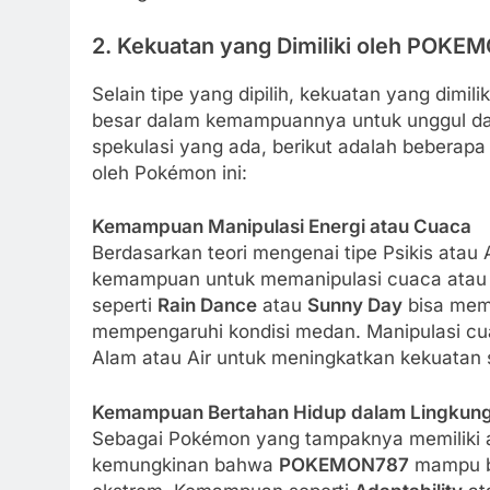
2. Kekuatan yang Dimiliki oleh POKE
Selain tipe yang dipilih, kekuatan yang dimili
besar dalam kemampuannya untuk unggul da
spekulasi yang ada, berikut adalah beberapa
oleh Pokémon ini:
Kemampuan Manipulasi Energi atau Cuaca
Berdasarkan teori mengenai tipe Psikis atau
kemampuan untuk memanipulasi cuaca atau e
seperti
Rain Dance
atau
Sunny Day
bisa mem
mempengaruhi kondisi medan. Manipulasi cua
Alam atau Air untuk meningkatkan kekuatan
Kemampuan Bertahan Hidup dalam Lingkun
Sebagai Pokémon yang tampaknya memiliki as
kemungkinan bahwa
POKEMON787
mampu be