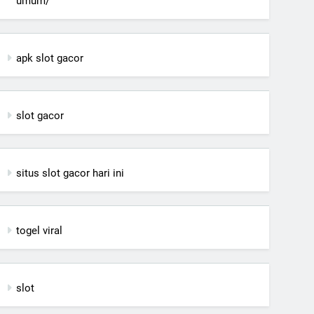
umum/
apk slot gacor
slot gacor
situs slot gacor hari ini
togel viral
slot