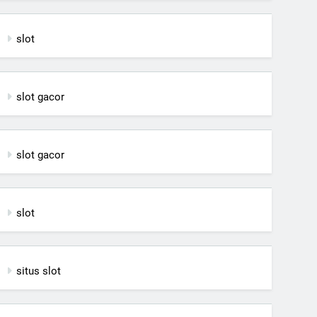
slot
slot gacor
slot gacor
slot
situs slot