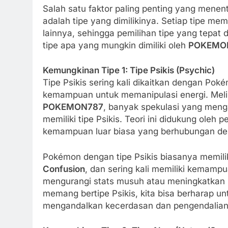
Salah satu faktor paling penting yang mene
adalah tipe yang dimilikinya. Setiap tipe mem
lainnya, sehingga pemilihan tipe yang tepat 
tipe apa yang mungkin dimiliki oleh
POKEMO
Kemungkinan Tipe 1: Tipe Psikis (Psychic)
Tipe Psikis sering kali dikaitkan dengan Po
kemampuan untuk memanipulasi energi. Meliha
POKEMON787
, banyak spekulasi yang men
memiliki tipe Psikis. Teori ini didukung ole
kemampuan luar biasa yang berhubungan de
Pokémon dengan tipe Psikis biasanya memili
Confusion
, dan sering kali memiliki kemam
mengurangi stats musuh atau meningkatkan s
memang bertipe Psikis, kita bisa berharap u
mengandalkan kecerdasan dan pengendalian 