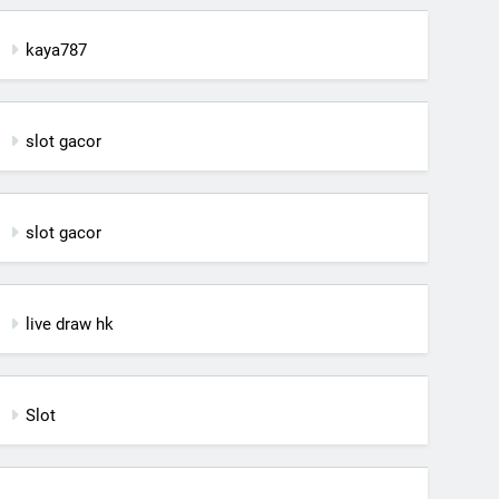
kaya787
slot gacor
slot gacor
live draw hk
Slot