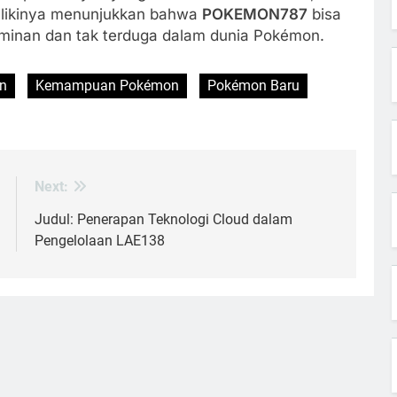
milikinya menunjukkan bahwa
POKEMON787
bisa
minan dan tak terduga dalam dunia Pokémon.
n
Kemampuan Pokémon
Pokémon Baru
Next:
Judul: Penerapan Teknologi Cloud dalam
Pengelolaan LAE138