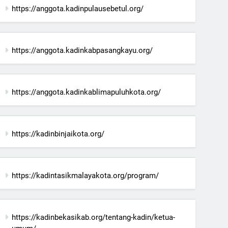
https://anggota.kadinpulausebetul.org/
https://anggota.kadinkabpasangkayu.org/
https://anggota.kadinkablimapuluhkota.org/
https://kadinbinjaikota.org/
https://kadintasikmalayakota.org/program/
https://kadinbekasikab.org/tentang-kadin/ketua-