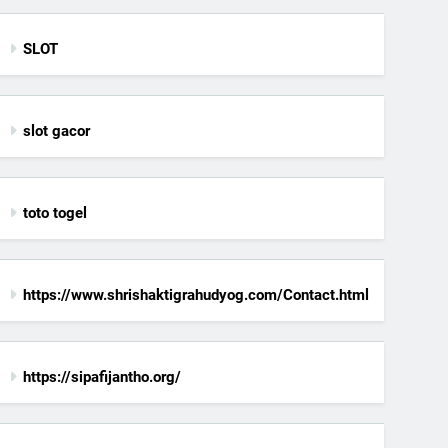
SLOT
slot gacor
toto togel
https://www.shrishaktigrahudyog.com/Contact.html
https://sipafijantho.org/