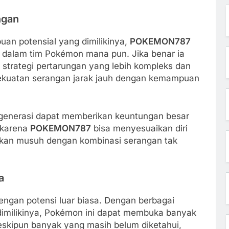
ngan
an potensial yang dimilikinya,
POKEMON787
 dalam tim Pokémon mana pun. Jika benar ia
a strategi pertarungan yang lebih kompleks dan
ekuatan serangan jarak jauh dengan kemampuan
regenerasi dapat memberikan keuntungan besar
 karena
POKEMON787
bisa menyesuaikan diri
kan musuh dengan kombinasi serangan tak
a
ngan potensi luar biasa. Dengan berbagai
dimilikinya, Pokémon ini dapat membuka banyak
eskipun banyak yang masih belum diketahui,