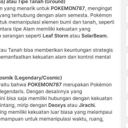
s) atau Tipe Tanah (Ground)
han yang menarik untuk
POKEMON787
, mengingat
r yang terhubung dengan alam semesta. Pokémon
tuk memanipulasi elemen bumi dan tanah, seperti
ntara tipe Alam memiliki kekuatan yang
n serangan seperti
Leaf Storm
atau
SolarBeam
.
atau Tanah bisa memberikan keuntungan strategis
emanfaatkan kekuatan alam dan kontrol mental
Kosmik (Legendary/Cosmic)
 yaitu bahwa
POKEMON787
merupakan Pokémon
legendaris. Dengan desainnya yang
ni bisa saja memiliki hubungan dengan kekuatan
intang, mirip dengan
Deoxys
atau
Jirachi
.
ing memiliki kekuatan luar biasa yang melampaui
emampuan untuk memanipulasi waktu, ruang,