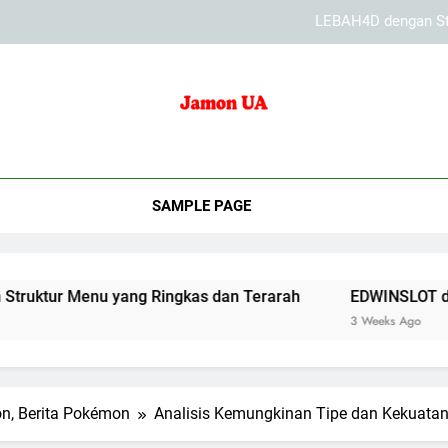
LEBAH4D dengan Str
EDWINSLOT dengan Desain
LEBAH4D dengan Desain
mon UA
EDWINSLOT dengan Str
mon Iberico Berkualitas Dari Jamonua. Produk Khas Spanyol D
LEBAH4D dengan Str
SAMPLE PAGE
EDWINSLOT dengan Desain
LEBAH4D dengan Desain
nu yang Ringkas dan Terarah
EDWINSLOT dengan Desai
3 Weeks Ago
n, Berita Pokémon
Analisis Kemungkinan Tipe dan Kekua