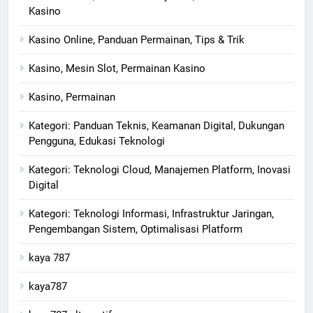
Kasino
Kasino Online, Panduan Permainan, Tips & Trik
Kasino, Mesin Slot, Permainan Kasino
Kasino, Permainan
Kategori: Panduan Teknis, Keamanan Digital, Dukungan
Pengguna, Edukasi Teknologi
Kategori: Teknologi Cloud, Manajemen Platform, Inovasi
Digital
Kategori: Teknologi Informasi, Infrastruktur Jaringan,
Pengembangan Sistem, Optimalisasi Platform
kaya 787
kaya787