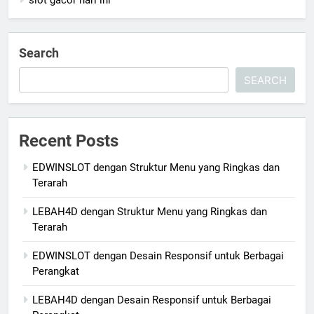
slot gacor hari ini
Search
SEARCH
Recent Posts
EDWINSLOT dengan Struktur Menu yang Ringkas dan
Terarah
LEBAH4D dengan Struktur Menu yang Ringkas dan
Terarah
EDWINSLOT dengan Desain Responsif untuk Berbagai
Perangkat
LEBAH4D dengan Desain Responsif untuk Berbagai