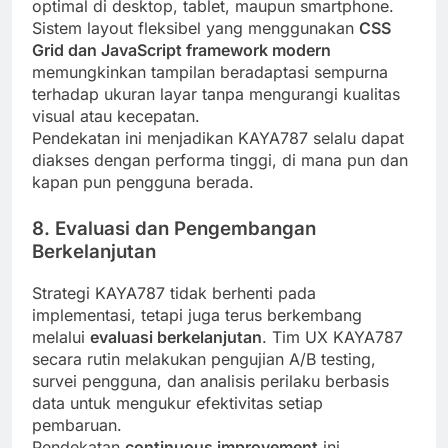
optimal di desktop, tablet, maupun smartphone.
Sistem layout fleksibel yang menggunakan
CSS
Grid dan JavaScript framework modern
memungkinkan tampilan beradaptasi sempurna
terhadap ukuran layar tanpa mengurangi kualitas
visual atau kecepatan.
Pendekatan ini menjadikan KAYA787 selalu dapat
diakses dengan performa tinggi, di mana pun dan
kapan pun pengguna berada.
8. Evaluasi dan Pengembangan
Berkelanjutan
Strategi KAYA787 tidak berhenti pada
implementasi, tetapi juga terus berkembang
melalui
evaluasi berkelanjutan
. Tim UX KAYA787
secara rutin melakukan pengujian A/B testing,
survei pengguna, dan analisis perilaku berbasis
data untuk mengukur efektivitas setiap
pembaruan.
Pendekatan
continuous improvement
ini