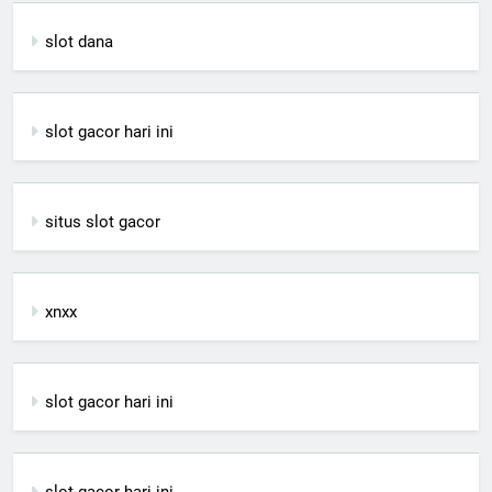
slot dana
slot gacor hari ini
situs slot gacor
xnxx
slot gacor hari ini