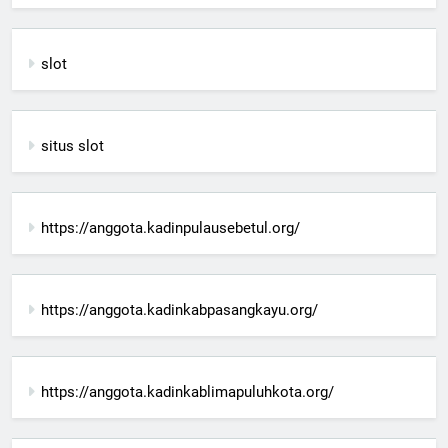
slot
situs slot
https://anggota.kadinpulausebetul.org/
https://anggota.kadinkabpasangkayu.org/
https://anggota.kadinkablimapuluhkota.org/