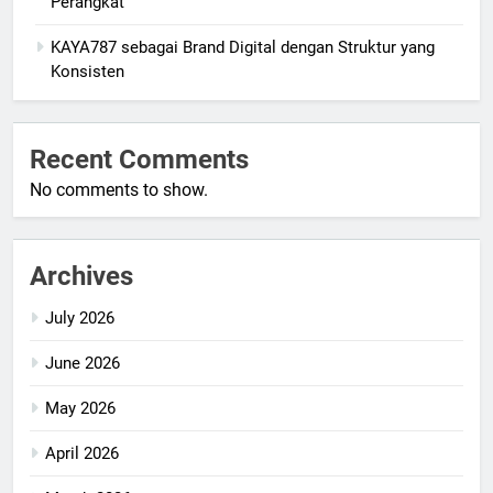
Perangkat
KAYA787 sebagai Brand Digital dengan Struktur yang
Konsisten
Recent Comments
No comments to show.
Archives
July 2026
June 2026
May 2026
April 2026