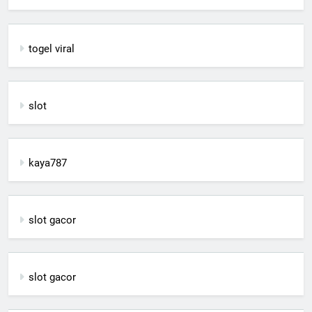
togel viral
slot
kaya787
slot gacor
slot gacor