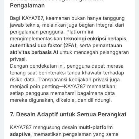
Pengalaman
Bagi KAYA787, keamanan bukan hanya tanggung
jawab teknis, melainkan juga bagian integral dari
pengalaman pengguna. Platform ini
mengimplementasikan
teknologi enkripsi berlapis
,
autentikasi dua faktor (2FA)
, serta
pemantauan
aktivitas berbasis AI
untuk mencegah pelanggaran
privasi.
Dengan pendekatan ini, pengguna dapat merasa
tenang saat berinteraksi tanpa khawatir terhadap
risiko data. Transparansi kebijakan privasi juga
menjadi poin penting—KAYA787 memastikan
setiap pengguna memahami bagaimana data
mereka digunakan, dikelola, dan dilindungi.
7. Desain Adaptif untuk Semua Perangkat
KAYA787 mengusung desain
multi-platform
adaptive
, memastikan pengalaman yang sama