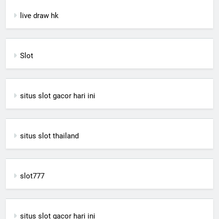
live draw hk
Slot
situs slot gacor hari ini
situs slot thailand
slot777
situs slot gacor hari ini