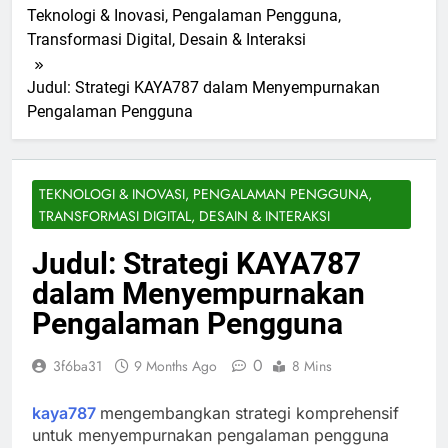
Teknologi & Inovasi, Pengalaman Pengguna,
Transformasi Digital, Desain & Interaksi
Judul: Strategi KAYA787 dalam Menyempurnakan
Pengalaman Pengguna
TEKNOLOGI & INOVASI, PENGALAMAN PENGGUNA,
TRANSFORMASI DIGITAL, DESAIN & INTERAKSI
Judul: Strategi KAYA787
dalam Menyempurnakan
Pengalaman Pengguna
0
3f6ba31
9 Months Ago
8 Mins
kaya787
mengembangkan strategi komprehensif
untuk menyempurnakan pengalaman pengguna