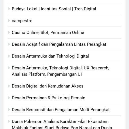
Budaya Lokal | Identitas Sosial | Tren Digital
campestre
Casino Online, Slot, Permainan Online
Desain Adaptif dan Pengalaman Lintas Perangkat
Desain Antarmuka dan Teknologi Digital
Desain Antarmuka, Teknologi Digital, UX Research,
Analisis Platform, Pengembangan UI
Desain Digital dan Kemudahan Akses
Desain Permainan & Psikologi Pemain
Desain Responsif dan Pengalaman Multi-Perangkat
Dunia Pokémon Analisis Karakter Fiksi Ekosistem
Makhluk Fantasi Studi Budaya Pop Narasi dan Dunia