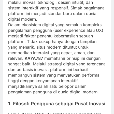
melalui inovasi teknologi, desain intuitif, dan
sistem interaktif yang responsif. Simak bagaimana
platform ini menjadi standar baru dalam dunia
digital modern.
Dalam ekosistem digital yang semakin kompleks,
pengalaman pengguna (user experience atau UX)
menjadi faktor penentu keberhasilan sebuah
platform. Tidak cukup hanya dengan tampilan
yang menarik, situs modern dituntut untuk
memberikan interaksi yang cepat, aman, dan
relevan.
KAYA787
memahami prinsip ini dengan
sangat baik. Melalui strategi digital yang terencana
dan berbasis inovasi, platform ini berhasil
membangun sistem yang menyatukan performa
tinggi dengan kenyamanan interaktif,
menjadikannya salah satu pelopor dalam
pengalaman pengguna di dunia digital modern.
1. Filosofi Pengguna sebagai Pusat Inovasi