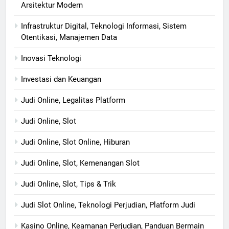
Arsitektur Modern
Infrastruktur Digital, Teknologi Informasi, Sistem
Otentikasi, Manajemen Data
Inovasi Teknologi
Investasi dan Keuangan
Judi Online, Legalitas Platform
Judi Online, Slot
Judi Online, Slot Online, Hiburan
Judi Online, Slot, Kemenangan Slot
Judi Online, Slot, Tips & Trik
Judi Slot Online, Teknologi Perjudian, Platform Judi
Kasino Online, Keamanan Perjudian, Panduan Bermain