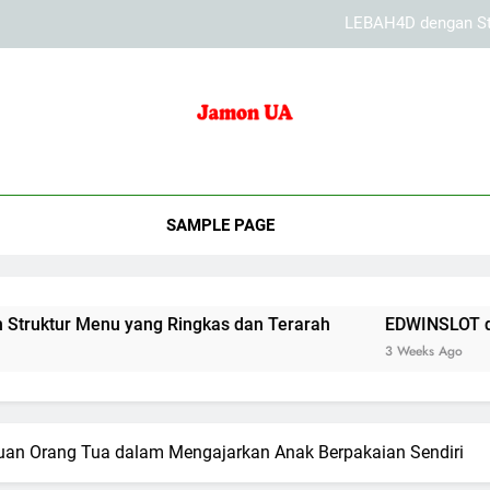
LEBAH4D dengan Str
EDWINSLOT dengan Desain
LEBAH4D dengan Desain
mon UA
EDWINSLOT dengan Str
mon Iberico Berkualitas Dari Jamonua. Produk Khas Spanyol D
LEBAH4D dengan Str
SAMPLE PAGE
EDWINSLOT dengan Desain
LEBAH4D dengan Desain
nu yang Ringkas dan Terarah
EDWINSLOT dengan Desain
3 Weeks Ago
an Orang Tua dalam Mengajarkan Anak Berpakaian Sendiri