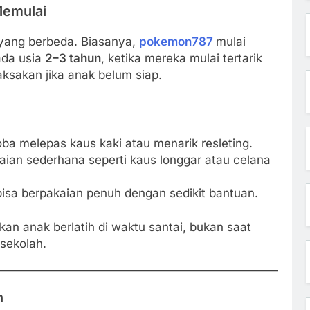
Memulai
yang berbeda. Biasanya,
pokemon787
mulai
ada usia
2–3 tahun
, ketika mereka mulai tertarik
ksakan jika anak belum siap.
ba melepas kaus kaki atau menarik resleting.
ian sederhana seperti kaus longgar atau celana
isa berpakaian penuh dengan sedikit bantuan.
kan anak berlatih di waktu santai, bukan saat
 sekolah.
n