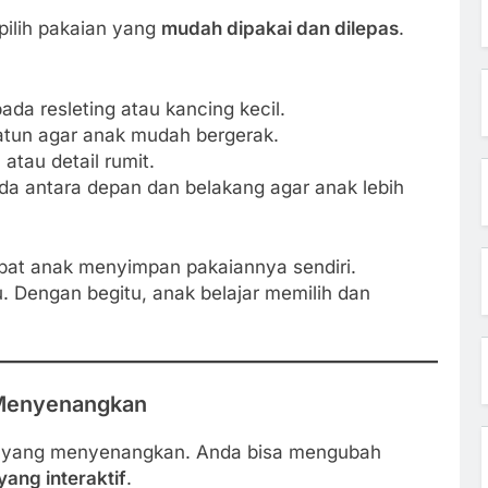
 pilih pakaian yang
mudah dipakai dan dilepas
.
ada resleting atau kancing kecil.
atun agar anak mudah bergerak.
atau detail rumit.
a antara depan dan belakang agar anak lebih
pat anak menyimpan pakaiannya sendiri.
. Dengan begitu, anak belajar memilih dan
 Menyenangkan
an yang menyenangkan. Anda bisa mengubah
 yang interaktif
.