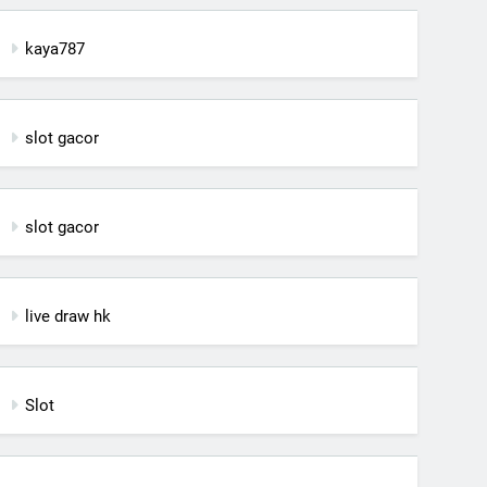
kaya787
slot gacor
slot gacor
live draw hk
Slot