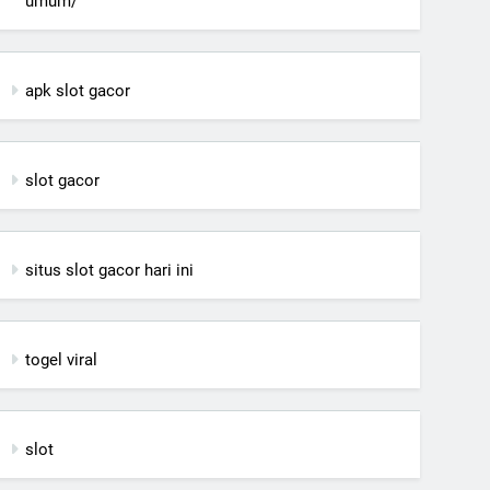
umum/
apk slot gacor
slot gacor
situs slot gacor hari ini
togel viral
slot