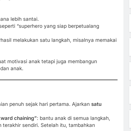
na lebih santai.
eperti “superhero yang siap berpetualang
erhasil melakukan satu langkah, misalnya memakai
uat motivasi anak tetapi juga membangun
 dan anak.
ian penuh sejak hari pertama. Ajarkan
satu
ward chaining”
: bantu anak di semua langkah,
terakhir sendiri. Setelah itu, tambahkan