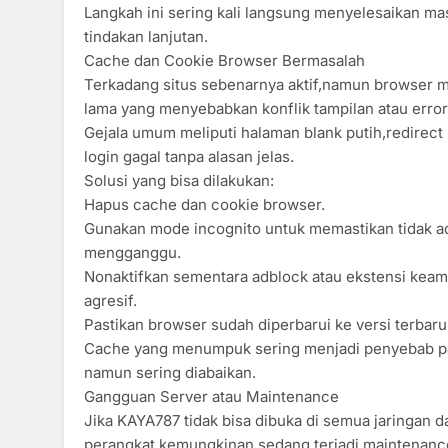
Langkah ini sering kali langsung menyelesaikan ma
tindakan lanjutan.
Cache dan Cookie Browser Bermasalah
Terkadang situs sebenarnya aktif,namun browser 
lama yang menyebabkan konflik tampilan atau error
Gejala umum meliputi halaman blank putih,redirect
login gagal tanpa alasan jelas.
Solusi yang bisa dilakukan:
Hapus cache dan cookie browser.
Gunakan mode incognito untuk memastikan tidak a
mengganggu.
Nonaktifkan sementara adblock atau ekstensi keam
agresif.
Pastikan browser sudah diperbarui ke versi terbaru
Cache yang menumpuk sering menjadi penyebab p
namun sering diabaikan.
Gangguan Server atau Maintenance
Jika KAYA787 tidak bisa dibuka di semua jaringan d
perangkat,kemungkinan sedang terjadi maintenance