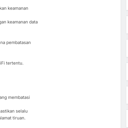
ikan keamanan
ngan keamanan data
rena pembatasan
iFi tertentu.
 yang membatasi
stikan selalu
lamat tiruan.