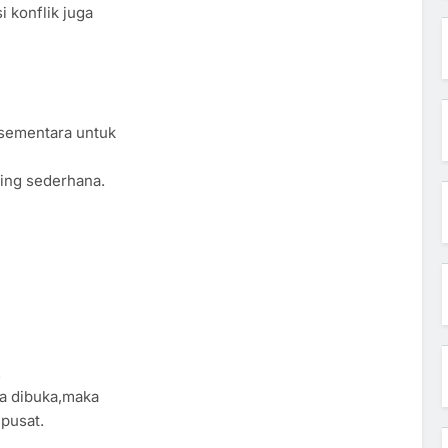
 konflik juga
a sementara untuk
ling sederhana.
.
sa dibuka,maka
pusat.