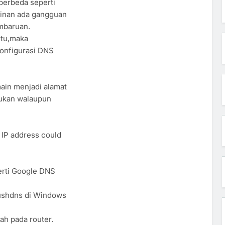
 berbeda seperti
gkinan ada gangguan
embaruan.
ntu,maka
konfigurasi DNS
in menjadi alamat
mukan walaupun
P address could
perti Google DNS
lushdns di Windows
ah pada router.