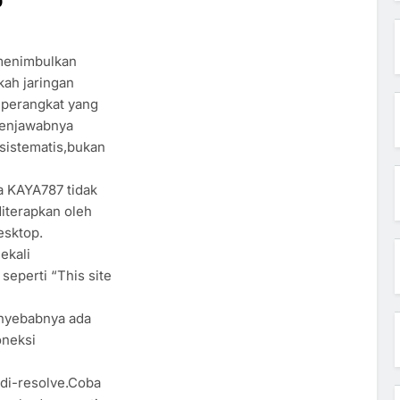
p
menimbulkan
ah jaringan
i perangkat yang
menjawabnya
 sistematis,bukan
a KAYA787 tidak
diterapkan oleh
esktop.
ekali
seperti “This site
yebabnya ada
oneksi
di-resolve.Coba