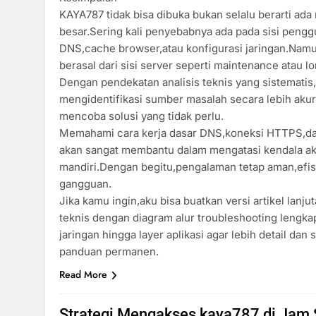
KAYA787 tidak bisa dibuka bukan selalu berarti ada
besar.Sering kali penyebabnya ada pada sisi pengg
DNS,cache browser,atau konfigurasi jaringan.Namu
berasal dari sisi server seperti maintenance atau lon
Dengan pendekatan analisis teknis yang sistemati
mengidentifikasi sumber masalah secara lebih akur
mencoba solusi yang tidak perlu.
Memahami cara kerja dasar DNS,koneksi HTTPS,da
akan sangat membantu dalam mengatasi kendala a
mandiri.Dengan begitu,pengalaman tetap aman,efi
gangguan.
Jika kamu ingin,aku bisa buatkan versi artikel lanju
teknis dengan diagram alur troubleshooting lengkap
jaringan hingga layer aplikasi agar lebih detail dan 
panduan permanen.
Read More
Strategi Mengakses kaya787 di Jam 