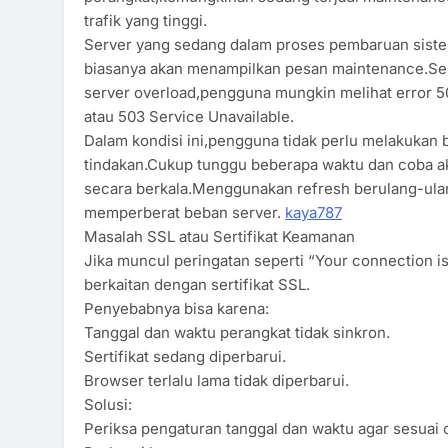
trafik yang tinggi.
Server yang sedang dalam proses pembaruan siste
biasanya akan menampilkan pesan maintenance.Sem
server overload,pengguna mungkin melihat error 
atau 503 Service Unavailable.
Dalam kondisi ini,pengguna tidak perlu melakukan 
tindakan.Cukup tunggu beberapa waktu dan coba a
secara berkala.Menggunakan refresh berulang-ulan
memperberat beban server.
kaya787
Masalah SSL atau Sertifikat Keamanan
Jika muncul peringatan seperti “Your connection is 
berkaitan dengan sertifikat SSL.
Penyebabnya bisa karena:
Tanggal dan waktu perangkat tidak sinkron.
Sertifikat sedang diperbarui.
Browser terlalu lama tidak diperbarui.
Solusi:
Periksa pengaturan tanggal dan waktu agar sesuai 