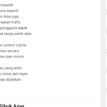
 masalah
una seperti
n bisa juga
jakan trafik.
s,pengguna dapat
at tanpa panik atau
n sistem cache
kses secara
sien,dan minim
tan yang lebih
 mulai dari layer
siap dijadikan
Sibuk Agar