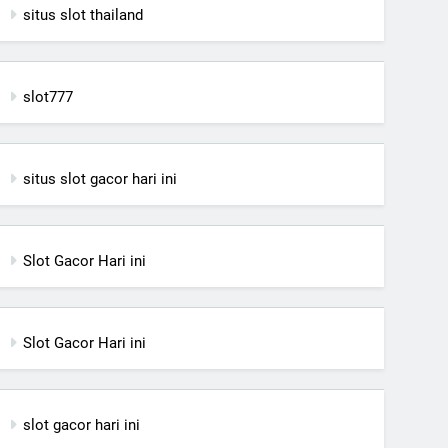
situs slot thailand
slot777
situs slot gacor hari ini
Slot Gacor Hari ini
Slot Gacor Hari ini
slot gacor hari ini