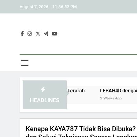
Skip
August 7, 2026
11:36:34 PM
to
content
Ja
Nikmati Ja
yang Ringkas dan Terarah
LEBAH4D dengan Struktur M
2 Weeks Ago
HEADLINES
Kenapa KAYA787 Tidak Bisa Dibuka? I