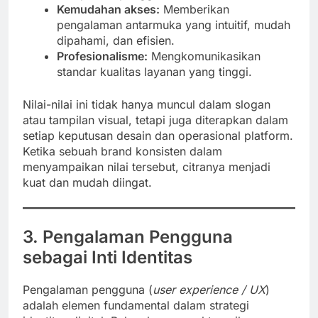
Kemudahan akses:
Memberikan
pengalaman antarmuka yang intuitif, mudah
dipahami, dan efisien.
Profesionalisme:
Mengkomunikasikan
standar kualitas layanan yang tinggi.
Nilai-nilai ini tidak hanya muncul dalam slogan
atau tampilan visual, tetapi juga diterapkan dalam
setiap keputusan desain dan operasional platform.
Ketika sebuah brand konsisten dalam
menyampaikan nilai tersebut, citranya menjadi
kuat dan mudah diingat.
3. Pengalaman Pengguna
sebagai Inti Identitas
Pengalaman pengguna (
user experience / UX
)
adalah elemen fundamental dalam strategi