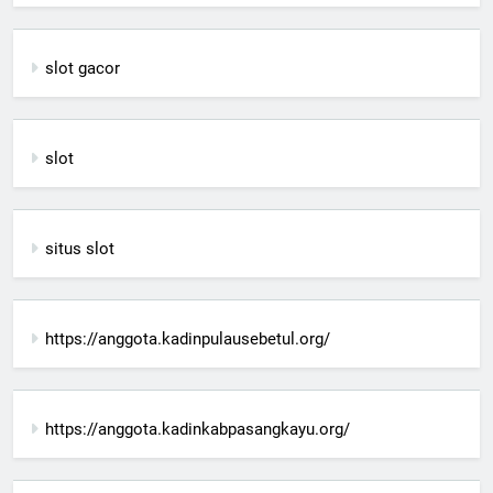
slot gacor
slot
situs slot
https://anggota.kadinpulausebetul.org/
https://anggota.kadinkabpasangkayu.org/