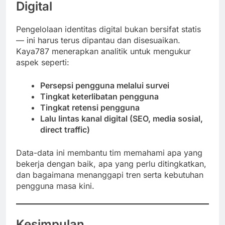
Digital
Pengelolaan identitas digital bukan bersifat statis
— ini harus terus dipantau dan disesuaikan.
Kaya787 menerapkan analitik untuk mengukur
aspek seperti:
Persepsi pengguna melalui survei
Tingkat keterlibatan pengguna
Tingkat retensi pengguna
Lalu lintas kanal digital (SEO, media sosial,
direct traffic)
Data-data ini membantu tim memahami apa yang
bekerja dengan baik, apa yang perlu ditingkatkan,
dan bagaimana menanggapi tren serta kebutuhan
pengguna masa kini.
Kesimpulan