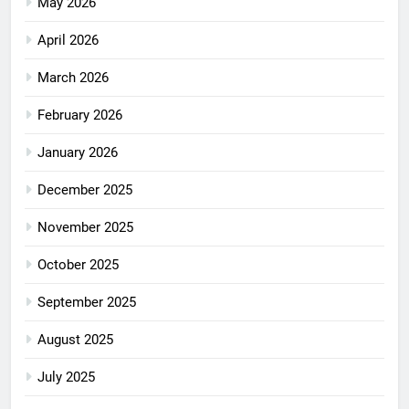
May 2026
April 2026
March 2026
February 2026
January 2026
December 2025
November 2025
October 2025
September 2025
August 2025
July 2025