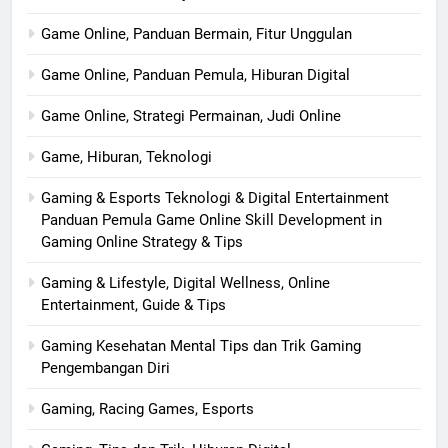
Game Online, Panduan Bermain, Fitur Unggulan
Game Online, Panduan Pemula, Hiburan Digital
Game Online, Strategi Permainan, Judi Online
Game, Hiburan, Teknologi
Gaming & Esports Teknologi & Digital Entertainment
Panduan Pemula Game Online Skill Development in
Gaming Online Strategy & Tips
Gaming & Lifestyle, Digital Wellness, Online
Entertainment, Guide & Tips
Gaming Kesehatan Mental Tips dan Trik Gaming
Pengembangan Diri
Gaming, Racing Games, Esports