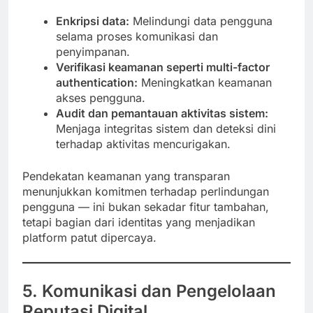
Enkripsi data:
Melindungi data pengguna
selama proses komunikasi dan
penyimpanan.
Verifikasi keamanan seperti multi-factor
authentication:
Meningkatkan keamanan
akses pengguna.
Audit dan pemantauan aktivitas sistem:
Menjaga integritas sistem dan deteksi dini
terhadap aktivitas mencurigakan.
Pendekatan keamanan yang transparan
menunjukkan komitmen terhadap perlindungan
pengguna — ini bukan sekadar fitur tambahan,
tetapi bagian dari identitas yang menjadikan
platform patut dipercaya.
5. Komunikasi dan Pengelolaan
Reputasi Digital