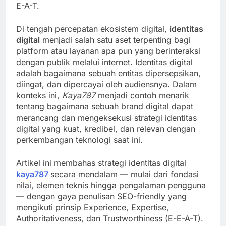
E-A-T.
Di tengah percepatan ekosistem digital,
identitas
digital
menjadi salah satu aset terpenting bagi
platform atau layanan apa pun yang berinteraksi
dengan publik melalui internet. Identitas digital
adalah bagaimana sebuah entitas dipersepsikan,
diingat, dan dipercayai oleh audiensnya. Dalam
konteks ini,
Kaya787
menjadi contoh menarik
tentang bagaimana sebuah brand digital dapat
merancang dan mengeksekusi strategi identitas
digital yang kuat, kredibel, dan relevan dengan
perkembangan teknologi saat ini.
Artikel ini membahas strategi identitas digital
kaya787
secara mendalam — mulai dari fondasi
nilai, elemen teknis hingga pengalaman pengguna
— dengan gaya penulisan SEO-friendly yang
mengikuti prinsip Experience, Expertise,
Authoritativeness, dan Trustworthiness (E-E-A-T).