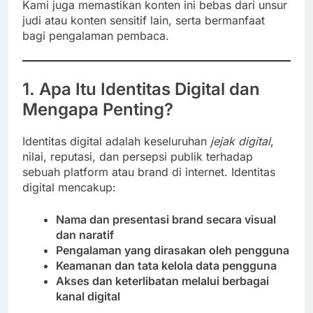
Kami juga memastikan konten ini bebas dari unsur
judi atau konten sensitif lain, serta bermanfaat
bagi pengalaman pembaca.
1. Apa Itu Identitas Digital dan
Mengapa Penting?
Identitas digital adalah keseluruhan
jejak digital
,
nilai, reputasi, dan persepsi publik terhadap
sebuah platform atau brand di internet. Identitas
digital mencakup:
Nama dan presentasi brand secara visual
dan naratif
Pengalaman yang dirasakan oleh pengguna
Keamanan dan tata kelola data pengguna
Akses dan keterlibatan melalui berbagai
kanal digital