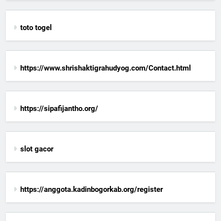
toto togel
https://www.shrishaktigrahudyog.com/Contact.html
https://sipafijantho.org/
slot gacor
https://anggota.kadinbogorkab.org/register