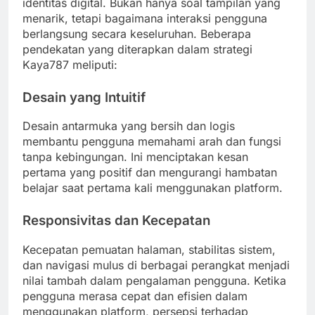
identitas digital. Bukan hanya soal tampilan yang
menarik, tetapi bagaimana interaksi pengguna
berlangsung secara keseluruhan. Beberapa
pendekatan yang diterapkan dalam strategi
Kaya787 meliputi:
Desain yang Intuitif
Desain antarmuka yang bersih dan logis
membantu pengguna memahami arah dan fungsi
tanpa kebingungan. Ini menciptakan kesan
pertama yang positif dan mengurangi hambatan
belajar saat pertama kali menggunakan platform.
Responsivitas dan Kecepatan
Kecepatan pemuatan halaman, stabilitas sistem,
dan navigasi mulus di berbagai perangkat menjadi
nilai tambah dalam pengalaman pengguna. Ketika
pengguna merasa cepat dan efisien dalam
menggunakan platform, persepsi terhadap