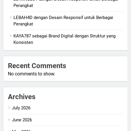
Perangkat
LEBAH4D dengan Desain Responsif untuk Berbagai
Perangkat
KAYA787 sebagai Brand Digital dengan Struktur yang
Konsisten
Recent Comments
No comments to show.
Archives
July 2026
June 2026