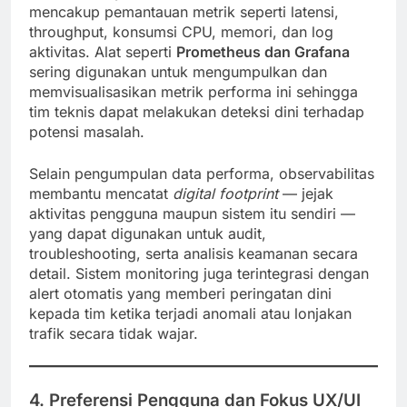
mencakup pemantauan metrik seperti latensi,
throughput, konsumsi CPU, memori, dan log
aktivitas. Alat seperti
Prometheus dan Grafana
sering digunakan untuk mengumpulkan dan
memvisualisasikan metrik performa ini sehingga
tim teknis dapat melakukan deteksi dini terhadap
potensi masalah.
Selain pengumpulan data performa, observabilitas
membantu mencatat
digital footprint
— jejak
aktivitas pengguna maupun sistem itu sendiri —
yang dapat digunakan untuk audit,
troubleshooting, serta analisis keamanan secara
detail. Sistem monitoring juga terintegrasi dengan
alert otomatis yang memberi peringatan dini
kepada tim ketika terjadi anomali atau lonjakan
trafik secara tidak wajar.
4. Preferensi Pengguna dan Fokus UX/UI