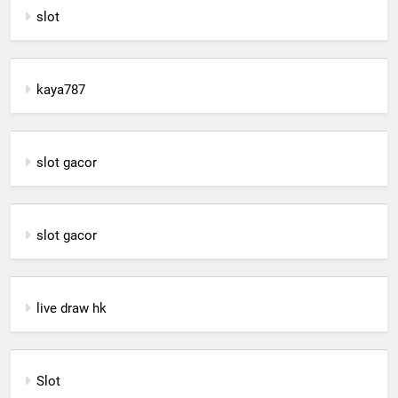
slot
kaya787
slot gacor
slot gacor
live draw hk
Slot