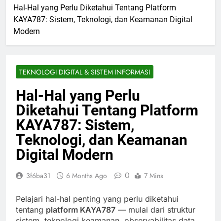
Hal-Hal yang Perlu Diketahui Tentang Platform
KAYA787: Sistem, Teknologi, dan Keamanan Digital
Modern
TEKNOLOGI DIGITAL & SISTEM INFORMASI
Hal-Hal yang Perlu
Diketahui Tentang Platform
KAYA787: Sistem,
Teknologi, dan Keamanan
Digital Modern
0
3f6ba31
6 Months Ago
7 Mins
Pelajari hal-hal penting yang perlu diketahui
tentang
platform KAYA787
— mulai dari struktur
sistem, teknologi keamanan, observabilitas data,