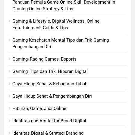
Panduan Pemula Game Online Skill Development in
Gaming Online Strategy & Tips
Gaming & Lifestyle, Digital Wellness, Online
Entertainment, Guide & Tips
Gaming Kesehatan Mental Tips dan Trik Gaming
Pengembangan Diri
Gaming, Racing Games, Esports
Gaming, Tips dan Trik, Hiburan Digital
Gaya Hidup Sehat & Kebugaran Tubuh
Gaya Hidup Sehat & Pengembangan Diri
Hiburan, Game, Judi Online
Identitas dan Arsitektur Brand Digital
Identitas Digital & Strategi Branding