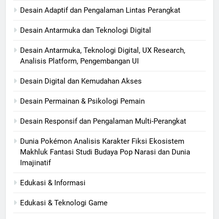
Desain Adaptif dan Pengalaman Lintas Perangkat
Desain Antarmuka dan Teknologi Digital
Desain Antarmuka, Teknologi Digital, UX Research,
Analisis Platform, Pengembangan UI
Desain Digital dan Kemudahan Akses
Desain Permainan & Psikologi Pemain
Desain Responsif dan Pengalaman Multi-Perangkat
Dunia Pokémon Analisis Karakter Fiksi Ekosistem
Makhluk Fantasi Studi Budaya Pop Narasi dan Dunia
Imajinatif
Edukasi & Informasi
Edukasi & Teknologi Game