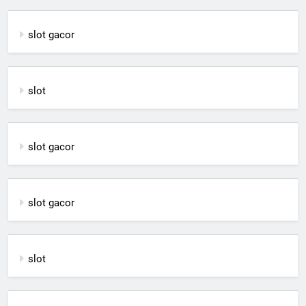
slot gacor
slot
slot gacor
slot gacor
slot