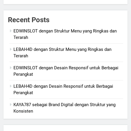
Recent Posts
EDWINSLOT dengan Struktur Menu yang Ringkas dan
Terarah
LEBAH4D dengan Struktur Menu yang Ringkas dan
Terarah
EDWINSLOT dengan Desain Responsif untuk Berbagai
Perangkat
LEBAH4D dengan Desain Responsif untuk Berbagai
Perangkat
KAYA787 sebagai Brand Digital dengan Struktur yang
Konsisten