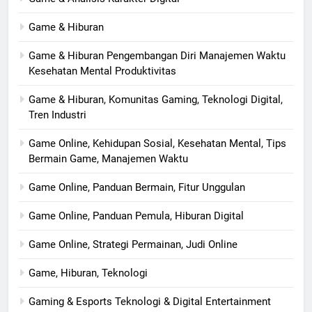
Game & Hiburan
Game & Hiburan Pengembangan Diri Manajemen Waktu
Kesehatan Mental Produktivitas
Game & Hiburan, Komunitas Gaming, Teknologi Digital,
Tren Industri
Game Online, Kehidupan Sosial, Kesehatan Mental, Tips
Bermain Game, Manajemen Waktu
Game Online, Panduan Bermain, Fitur Unggulan
Game Online, Panduan Pemula, Hiburan Digital
Game Online, Strategi Permainan, Judi Online
Game, Hiburan, Teknologi
Gaming & Esports Teknologi & Digital Entertainment