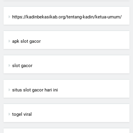
https://kadinbekasikab.org/tentang-kadin/ketua-umum/
apk slot gacor
slot gacor
situs slot gacor hari ini
togel viral