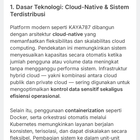
1. Dasar Teknologi: Cloud-Native & Sistem
Terdistribusi
Platform modern seperti KAYA787 dibangun
dengan arsitektur
cloud-native
yang
memanfaatkan fleksibilitas dan skalabilitas cloud
computing. Pendekatan ini memungkinkan sistem
menyesuaikan kapasitas secara otomatis ketika
jumlah pengguna atau volume data meningkat
tanpa mengganggu performa sistem. Infrastruktur
hybrid cloud — yakni kombinasi antara cloud
publik dan private cloud — sering digunakan untuk
mengoptimalkan
kontrol data sensitif sekaligus
efisiensi operasional
.
Selain itu, penggunaan
containerization
seperti
Docker, serta orkestrasi otomatis melalui
Kubernetes memungkinkan layanan berjalan
konsisten, terisolasi, dan dapat diskalakan secara
fleksibel. Pembagian sistem ke dalam unit-unit