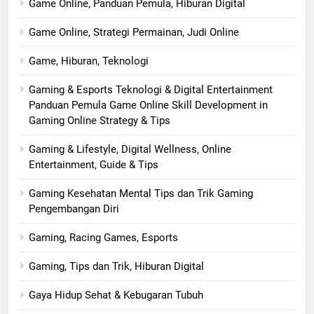
Game Online, Panduan Pemula, Hiburan Digital
Game Online, Strategi Permainan, Judi Online
Game, Hiburan, Teknologi
Gaming & Esports Teknologi & Digital Entertainment
Panduan Pemula Game Online Skill Development in
Gaming Online Strategy & Tips
Gaming & Lifestyle, Digital Wellness, Online
Entertainment, Guide & Tips
Gaming Kesehatan Mental Tips dan Trik Gaming
Pengembangan Diri
Gaming, Racing Games, Esports
Gaming, Tips dan Trik, Hiburan Digital
Gaya Hidup Sehat & Kebugaran Tubuh