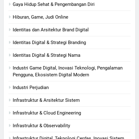
Gaya Hidup Sehat & Pengembangan Diri
Hiburan, Game, Judi Online
Identitas dan Arsitektur Brand Digital
Identitas Digital & Strategi Branding
Identitas Digital & Strategi Nama
Industri Game Digital, Inovasi Teknologi, Pengalaman
Pengguna, Ekosistem Digital Modern
Industri Perjudian
Infrastruktur & Arsitektur Sistem
Infrastruktur & Cloud Engineering
Infrastruktur & Observability
Infrastruktur Digital, Teknologi Cerdas, Inovasi Sistem,