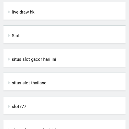
live draw hk
Slot
situs slot gacor hari ini
situs slot thailand
slot777