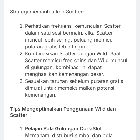
Strategi memanfaatkan Scatter:
Perhatikan frekuensi kemunculan Scatter
dalam satu sesi bermain. Jika Scatter
muncul lebih sering, peluang memicu
putaran gratis lebih tinggi.
Kombinasikan Scatter dengan Wild. Saat
Scatter memicu free spins dan Wild muncul
di gulungan, kombinasi ini dapat
menghasilkan kemenangan besar.
Sesuaikan taruhan sebelum putaran gratis
dimulai untuk memaksimalkan potensi
kemenangan.
Tips Mengoptimalkan Penggunaan Wild dan
Scatter
Pelajari Pola Gulungan CorlaSlot
Memahami distribusi simbol dan pola