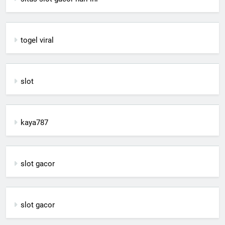
togel viral
slot
kaya787
slot gacor
slot gacor