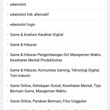
edwinslot
edwinslot link alternatif
edwinslot login
Game & Analisis Karakter Digital
Game & Hiburan
Game & Hiburan Pengembangan Diri Manajemen Waktu
Kesehatan Mental Produktivitas
Game & Hiburan, Komunitas Gaming, Teknologi Digital,
Tren Industri
Game Online, Kehidupan Sosial, Kesehatan Mental, Tips
Bermain Game, Manajemen Waktu
Game Online, Panduan Bermain, Fitur Unggulan