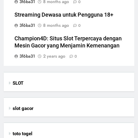
3f6ba31
8 months ago
0
Streaming Dewasa untuk Pengguna 18+
3f6ba31
8 months ago
0
Champion4D: Situs Slot Terpercaya dengan
Mesin Gacor yang Menjamin Kemenangan
3f6ba31
2 years ago
0
SLOT
slot gacor
toto togel