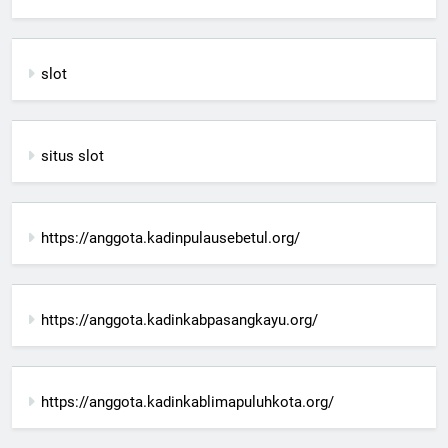
slot
situs slot
https://anggota.kadinpulausebetul.org/
https://anggota.kadinkabpasangkayu.org/
https://anggota.kadinkablimapuluhkota.org/