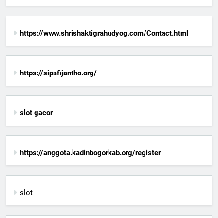
https://www.shrishaktigrahudyog.com/Contact.html
https://sipafijantho.org/
slot gacor
https://anggota.kadinbogorkab.org/register
slot