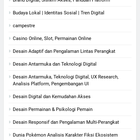
Brand Digital, Sistem Akses, Panduan Platform
Budaya Lokal | Identitas Sosial | Tren Digital
campestre
Casino Online, Slot, Permainan Online
Desain Adaptif dan Pengalaman Lintas Perangkat
Desain Antarmuka dan Teknologi Digital
Desain Antarmuka, Teknologi Digital, UX Research,
Analisis Platform, Pengembangan UI
Desain Digital dan Kemudahan Akses
Desain Permainan & Psikologi Pemain
Desain Responsif dan Pengalaman Multi-Perangkat
Dunia Pokémon Analisis Karakter Fiksi Ekosistem