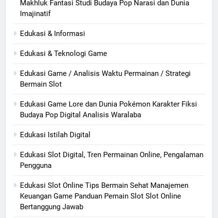
Makhluk Fantasi Studi Budaya Pop Narasi dan Dunia
Imajinatif
Edukasi & Informasi
Edukasi & Teknologi Game
Edukasi Game / Analisis Waktu Permainan / Strategi
Bermain Slot
Edukasi Game Lore dan Dunia Pokémon Karakter Fiksi
Budaya Pop Digital Analisis Waralaba
Edukasi Istilah Digital
Edukasi Slot Digital, Tren Permainan Online, Pengalaman
Pengguna
Edukasi Slot Online Tips Bermain Sehat Manajemen
Keuangan Game Panduan Pemain Slot Slot Online
Bertanggung Jawab