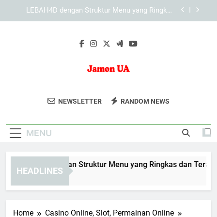
Skip
EDWINSLOT dengan Desain Responsif untuk
to
Berbagai Perangkat
content
LEBAH4D dengan Desain Responsif untuk
Berbagai Perangkat
EDWINSLOT dengan Struktur Menu yang Ringkas
dan Terarah
LEBAH4D dengan Struktur Menu yang Ringkas
dan Terarah
Jamon UA
Nikmati Jamon Iberico Berkualitas Dari
EDWINSLOT dengan Desain Responsif untuk
NEWSLETTER
RANDOM NEWS
Berbagai Perangkat
Jamonua. Produk Khas Spanyol Dengan
LEBAH4D dengan Desain Responsif untuk
Cita Rasa Autentik.
Berbagai Perangkat
MENU
WINSLOT dengan Struktur Menu yang Ringkas dan Terarah
HEADLINES
Weeks Ago
Home
Casino Online, Slot, Permainan Online