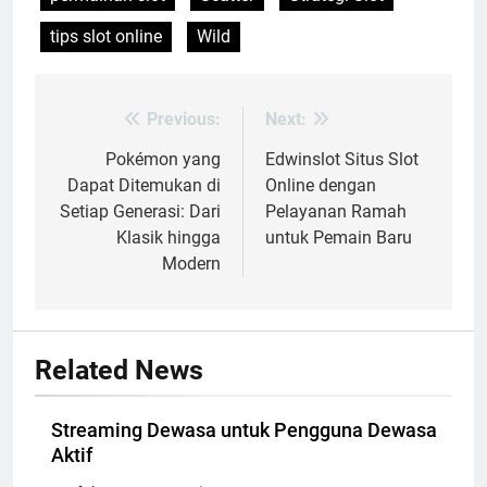
tips slot online
Wild
Previous:
Next:
Post
navigation
Pokémon yang
Edwinslot Situs Slot
Dapat Ditemukan di
Online dengan
Setiap Generasi: Dari
Pelayanan Ramah
Klasik hingga
untuk Pemain Baru
Modern
Related News
Streaming Dewasa untuk Pengguna Dewasa
Aktif